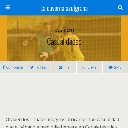
La caverna azulgrana
4 Abril, 2011
Casualidades
Comparte
Tuitea
Pin
Envía
SMS
Olviden los rituales mágicos africanos: fue casualidad
que el sábado a mediodía bebiera en Canaletes y les