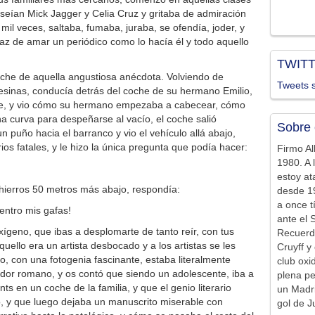
seían Mick Jagger y Celia Cruz y gritaba de admiración
il veces, saltaba, fumaba, juraba, se ofendía, joder, y
paz de amar un periódico como lo hacía él y todo aquello
TWIT
oche de aquella angustiosa anécdota. Volviendo de
Tweets s
sinas, conducía detrás del coche de su hermano Emilio,
che, y vio cómo su hermano empezaba a cabecear, cómo
a curva para despeñarse al vacío, el coche salió
Sobre 
un puño hacia el barranco y vio el vehículo allá abajo,
os fatales, y le hizo la única pregunta que podía hacer:
Firmo Al
1980. A 
estoy at
 hierros 50 metros más abajo, respondía:
desde 19
a once t
entro mis gafas!
ante el 
xígeno, que ibas a desplomarte de tanto reír, con tus
Recuerd
ello era un artista desbocado y a los artistas se les
Cruyff y 
o, con una fotogenia fascinante, estaba literalmente
club ox
dor romano, y os contó que siendo un adolescente, iba a
plena pe
ts en un coche de la familia, y que el genio literario
un Madr
, y que luego dejaba un manuscrito miserable con
gol de J