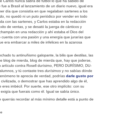
ue Carlos nunca sabrá de fútbol lo que ha sabido de
 fue a Brasil al lanzamiento de un diario nuevo, igual era
er día que consistía en que regalaban sartenes a los
 todo, no quedó ni un puto periódico por vender en todo
cida con las sartenes, y Carlos estaba en la redacción
éxito de ventas, y se desató la juerga de cánticos y
 champán en una redacción y ahí estaba el Dios del
lo cuenta con una pasión y una energía que jurarías que
e era embarcar a miles de infelices en la azarosa
ochado tu antinuñismo galopante, la bilis que destilas, las
se blog de mierda, blog de mierda que, hay que joderse,
un artículo contra Rosell durísimo, PERO DURÍSIMO, DU-
alumnos, y tú contaste tres
durísimos
y no sabías dónde
e fenómeno te aprecia de verdad, podrías
darle gusto por
civilizada, o demostrar que has aprendido algo de él,
e eres imbécil. Por suerte, ese otro implícito: con su
 exigía que fuerais como él. Igual se sabía único.
 querrás recordar al más mínimo detalle está a punto de