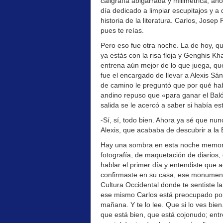
caligrafía abigarrada y milimétrica, ah
día dedicado a limpiar escupitajos y a de
historia de la literatura. Carlos, Jose
pues te reías.
Pero eso fue otra noche. La de hoy, qu
ya estás con la risa floja y Genghis K
entrena aún mejor de lo que juega, qu
fue el encargado de llevar a Alexis Sá
de camino le preguntó que por qué había
andino repuso que «para ganar el Balón
salida se le acercó a saber si había es
-Sí, sí, todo bien. Ahora ya sé que n
Alexis, que acababa de descubrir a la 
Hay una sombra en esta noche memorabl
fotografía, de maquetación de diarios, 
hablar el primer día y entendiste que a
confirmaste en su casa, ese monumento 
Cultura Occidental donde te sentiste 
ese mismo Carlos está preocupado por 
mañana. Y te lo lee. Que si lo ves bien.
que está bien, que está cojonudo; ent