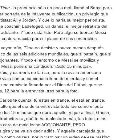
Time
-lo pronuncia sólo un poco mal- llamó al Barça para
er portada de la influyente publicación, un privilegio que
istas: Ali y Jordan. Y que lo haría su mejor periodista,
e Joachim Ladefoged, un danés, el mejor retratista del
 adelante. Y todo está listo. Pero algo se tuerce: Messi
criatura nacida para el placer de sus contertulios.
e vayan aún,
Time
no desiste y nueve meses después
co de las seis ediciones mundiales, que si patatín, que si
ojonantes. Y todo el entorno de Messi se moviliza y
o. Messi pone una condición: «Sólo 15 minutos».
is, y os morís de la risa, pero la revista americana
e viaja con un camionaco lleno de mierdas y con el
n una camiseta firmada por el Dios del Fútbol, que no
 12 para la entrevista, tres para la foto.
Carlos te cuenta, tú estás en trance, él está en trance,
ultó que el día de la entrevista todo fue como el puto
e los 15 minutos que duró aquello, y que al final, Ghosh,
traductora «¿qué te ha molestado más, las fotos, o las
una cara de mala leche ACOJONANTE, PERO
ira y se va sin decir adiós. Y aquella carcajada que
o cómo os reís, por lo visto hay un vídeo de ese
making