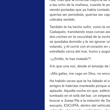
a las ocho de la mañana, cuando le po
viendo portadas que ya había contado m
querías ser periodista, querías ser ca
cobraba sentido.
También te ha hecho sufrir, como la n
Cadaqués, transitando esas curvas ase
dos coches en la oscuridad de la no
se quedaba dormido y le vio ignorar un
volando, y él corrió con el corazón en 
estrellado cerca del mar, humo y auguri
-¡¿Emilio, te has matado?!
A lo que una voz, desde el amasijo de
-¡Mis gafas, me cago en Dios, no encu
Ha habido veces que te ha faltado el o
amigos le habríais manteado porque aqu
aplaude. Aquella noche en que, esféric
tumbado en el sofá del bar, un empera
buscar a Josep Pla a la estación de San
escupía, ESCUPÍA, dentro del vehículo