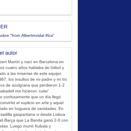
TER
obre "from:Albertmvidal #lca"
el autor
bert Martín y nací en Barcelona en
los cuatro años hablaba de fútbol y
ado a las miserias de este equipo
87; los insultos de mi padre y mi tío
íos de azulgrana que perdieron 1-2
Sabadell me hicieron 'culer'.
o confusamente que un día llegó
convirtió el suplicio en arte y aquel
idado en hoguera de vanidades. En
sadilla gaspartiana vi desde Lisboa
id-Barça que La Banda ganó 2-0 con
udas. Luego murió Kubala y