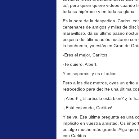
off
, pero quién quiere vídeos cuando t
toda su hipérbole y en toda su gloria.
Es la hora de la despedida. Carlos, co
centenares de amigos y miles de discí
maravilloso, da su último paseo noctur
esquina del último adiós nocturno con
la bonhomía, ya estás en Gran de Gràc
-Eres el mejor, Carlitos.
-Te quiero, Albert.
Y os separáis, y es el adiós.
Pero a los diez metros, oyes un grito y
retrocedido para decirte una última co
-¡Albert! ¿El artículo está bien? ¿Te h
-¡Está cojonudo, Carlitos!
Y se va. Esa última pregunta es una c
implícito en vuestra amistad. Os import
es algo mucho más grande. Algo que e
con Carlitos.