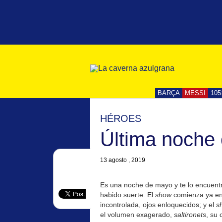
BARÇA
MESSI
105
HÉROES
Última noche 
13 agosto , 2019
Es una noche de mayo y te lo encuentr
habido suerte. El
show
comienza ya en 
incontrolada, ojos enloquecidos; y el
s
el volumen exagerado,
saltironets
, su 