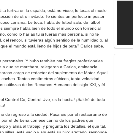
a furtiva en la espalda, está nervioso, le tocas el muslo
ección de otro invitado. Te sientes un perfecto impostor
so carisma. Le toca: habla de fútbol sala, de fútbol
os siempre habla bien de todo el mundo con torrencial
ño, como lo harías tú si fueras más persona, si no te
 del rencor, si tuvieras algún sentido de la humildad o, al
que el mundo está lleno de hijos de puta? Carlos sabe,
s personales. Y hubo también naufragios profesionales.
le a que se marchara, relegaron a Carlos, eminencia
honroso cargo de redactor del suplemento de Motor. Aquel
e coches. Tantos centímetros cúbicos, tanta velocidad,
as sutilezas de los Recursos Humanos del siglo XXI, y él
el Control Ce, Control Uve, es la hostia! ¡Saldré de todo
na!
e de regreso a la ciudad. Pasaréis por el restaurante de
ce por el Berbena con ese cariño de los padres que
o y alma al trabajo, y pregunta los detalles, el qué tal,
lan sillas, está vacío y ahí está su hijo; agotado, responde