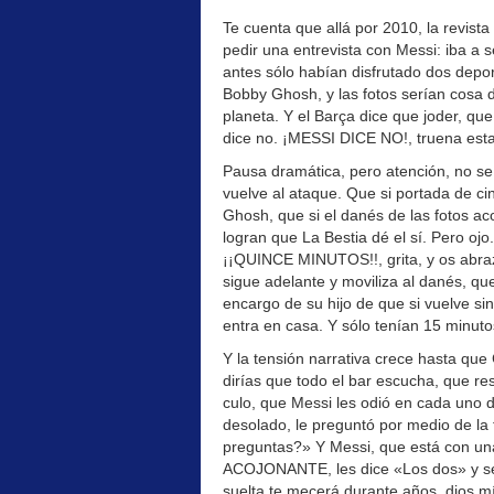
Te cuenta que allá por 2010, la revista
pedir una entrevista con Messi: iba a s
antes sólo habían disfrutado dos deport
Bobby Ghosh, y las fotos serían cosa d
planeta. Y el Barça dice que joder, que
dice no. ¡MESSI DICE NO!, truena esta 
Pausa dramática, pero atención, no s
vuelve al ataque. Que si portada de cin
Ghosh, que si el danés de las fotos ac
logran que La Bestia dé el sí. Pero oj
¡¡QUINCE MINUTOS!!, grita, y os abrazá
sigue adelante y moviliza al danés, qu
encargo de su hijo de que si vuelve si
entra en casa. Y sólo tenían 15 minutos,
Y la tensión narrativa crece hasta que 
dirías que todo el bar escucha, que res
culo, que Messi les odió en cada uno d
desolado, le preguntó por medio de la 
preguntas?» Y Messi, que está con 
ACOJONANTE, les dice «Los dos» y se g
suelta te mecerá durante años, dios mí