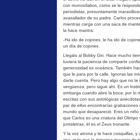
con monosílabos, como se le responde 
periodistas, presuntamente maravillos
avasallador de su padre. Carlos proces
mientras carga con una saca de mantele
la hace mantra:
-Ha ido de cojones, le ha ido de cojone
un día de cojones.
Llegáis al Bobby Gin. Hace mucho tie
tuviera la paciencia de compartir conf
generosidad es oceánica. También hac
que le para por la calle. Ignoras las m
darte cuenta. Pero hay algo que no t
vergüenza, pero sigue ahí. Es un instin
embarga cuando abre la boca: por lo m
escritas con sus antológicas anécdota
par de ellos encontrarías grabaciones 
mundo que desapareció. Eres un niño 
que Carlos es una criatura del Olimpo
juntaletras, él es el Zeus tronante.
Y la voz atrona y te hace cosquillas, y
risa, más que la inmensa mayoría de t