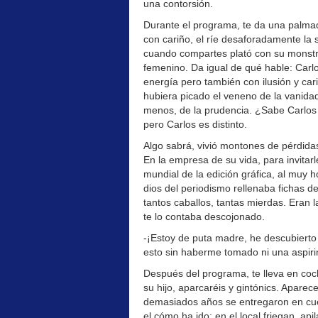
una contorsión.
Durante el programa, te da una palmadit
con cariño, el ríe desaforadamente la s
cuando compartes plató con su monstruo
femenino. Da igual de qué hable: Carl
energía pero también con ilusión y cari
hubiera picado el veneno de la vanidad,
menos, de la prudencia. ¿Sabe Carlos 
pero Carlos es distinto.
Algo sabrá, vivió montones de pérdida
En la empresa de su vida, para invitar
mundial de la edición gráfica, al muy 
dios del periodismo rellenaba fichas d
tantos caballos, tantas mierdas. Eran l
te lo contaba descojonado.
-¡Estoy de puta madre, he descubierto 
esto sin haberme tomado ni una aspiri
Después del programa, te lleva en coch
su hijo, aparcaréis y gintónics. Apare
demasiados años se entregaron en cuerp
el cómo ha ido; en el local friegan, api