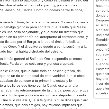
orrativo hasta lo patológico, y cómo se pasaba el resto del
comprend
scifrar el artículo, artículo que hoy, por cierto, es
hacerme 
p Pla; Josep Pla, Carlos. Como no podías cerrar la boca,
ser peri
donde pu
Después 
e será la última, te depara otros viajes. Y cuando arranca
el Barça
han cabalga glorioso para contarte que resulta que Messi
a cruzar
e es una cosa acojonante, y que hubo un directivo que
una prof
nchez en su primer día del aeropuerto al entrenamiento, y
Ronaldin
 fichado por el Barça, a lo que el tímido futbolista
éramos '
 de Oro». Y el directivo se quedó a ver la sesión, y a la
encontr
tado bien, si había disfrutado del estreno.
sobreviv
unca jamás ganaré el Balón de Oro -respondía calmoso
vergüen
Bestia Parda en su cotidiana y gloriosa crueldad.
sueño fú
Postdata
e: Carlos, que lo sabe todo de edición gráfica, de
que escr
que es un tío con un total de cero vanidad, que le oíste
hay entr
cababas de conocer a tu primer intelectual y lo
inverti
a los libros que tiene con la Canut, ese altar a la
que ello
la ameba más retromónguer de tu charca, pues ocurre que
sucedió 
el artículo que publicará en un diario deportivo pasado
 Que si lo ves así. Que si te gusta. Y tú le dices que claro
re ambos, que sois amigos, hay muchos implícitos que