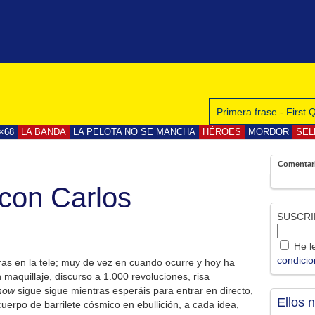
Primera frase - First
×68
LA BANDA
LA PELOTA NO SE MANCHA
HÉROES
MORDOR
SEL
Comentar
con Carlos
SUSCRI
He le
condici
as en la tele; muy de vez en cuando ocurre y hoy ha
maquillaje, discurso a 1.000 revoluciones, risa
how
sigue sigue mientras esperáis para entrar en directo,
Ellos 
cuerpo de barrilete cósmico en ebullición, a cada idea,