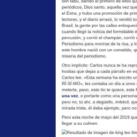
son tabú, siendo el primero de ellos q
periódicos, Dios santo, aquella vez que
el
Extra
, y hubo una promoción de prim
lectores, y el diario arrasó, lo vendió
Brasil, la gente por las calles enloque
cuando llegó la noticia del formidable 
percusión, y corrió el champán, corrió
Periodismo para morirse de la risa, y 
este hombre nació con un cometido, qu
miseria del periodismo.
Otro implícito: Carlos nunca te ha repr
hostias que dejas a cada párrafo en e
Carlos lee. «Esta semana ha escrito 
RÍ-SÍ-MO», les contaba un día a unos 
meterte, pavo, este tío te quiere, est
una vez
, o portarte como una persona 
pero no, tú ahí, a degüello, imbécil, qu
mirada triste, él daba ejemplo, pero no
Pero esta noche de mayo del 2019 que
llegar a su culmen.