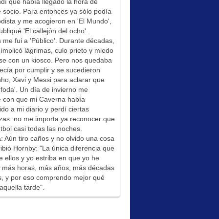
í que había llegado la hora de
socio. Para entonces ya sólo podía
odista y me acogieron en 'El Mundo',
bliqué 'El callejón del ocho'.
me fui a 'Público'. Durante décadas,
 implicó lágrimas, culo prieto y miedo
se con un kiosco. Pero nos quedaba
ecía por cumplir y se sucedieron
ho, Xavi y Messi para aclarar que
foda'. Un día de invierno me
é con que mi Caverna había
ido a mi diario y perdí ciertas
zas: no me importa ya reconocer que
tbol casi todas las noches.
: Aún tiro caños y no olvido una cosa
ibió Hornby: "La única diferencia que
e ellos y yo estriba en que yo he
do más horas, más años, más décadas
s, y por eso comprendo mejor qué
aquella tarde".