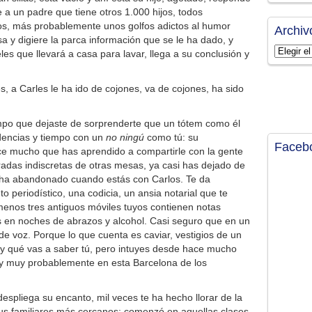
a un padre que tiene otros 1.000 hijos, todos
os, más probablemente unos golfos adictos al humor
Archiv
a y digiere la parca información que se le ha dado, y
Archivos
s que llevará a casa para lavar, llega a su conclusión y
s, a Carles le ha ido de cojones, va de cojones, ha sido
mpo que dejaste de sorprenderte que un tótem como él
idencias y tiempo con un
no ningú
como tú: su
Faceb
e mucho que has aprendido a compartirle con la gente
iradas indiscretas de otras mesas, ya casi has dejado de
e ha abandonado cuando estás con Carlos. Te da
to periodístico, una codicia, un ansia notarial que te
enos tres antiguos móviles tuyos contienen notas
s en noches de abrazos y alcohol. Casi seguro que en un
de voz. Porque lo que cuenta es caviar, vestigios de un
y qué vas a saber tú, pero intuyes desde hace mucho
 y muy probablemente en esta Barcelona de los
 despliega su encanto, mil veces te ha hecho llorar de la
us familiares más cercanos; comenzó en aquellas clases