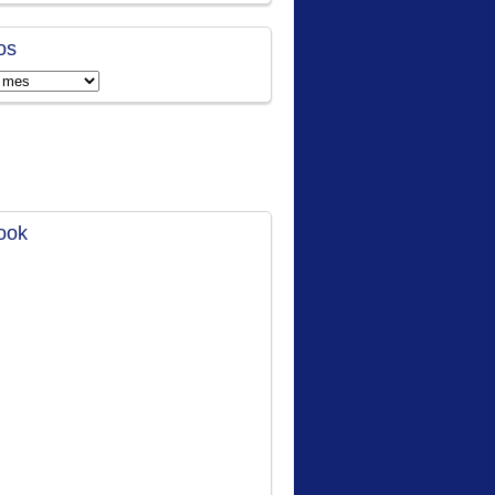
os
ook