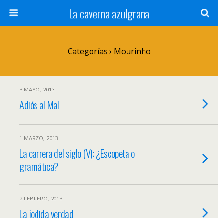
La caverna azulgrana
Categorías ›
Mourinho
3 MAYO, 2013
Adiós al Mal
1 MARZO, 2013
La carrera del siglo (V): ¿Escopeta o
gramática?
2 FEBRERO, 2013
La jodida verdad