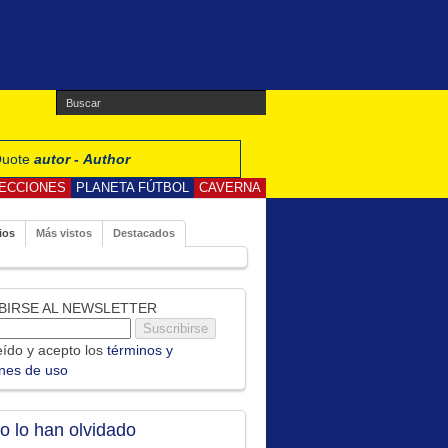
 Quote
autor - Author
ECCIONES
PLANETA FÚTBOL
CAVERNA
ios
Más vistos
Destacados
BIRSE AL NEWSLETTER
ído y acepto los
términos y
ones de uso
no lo han olvidado