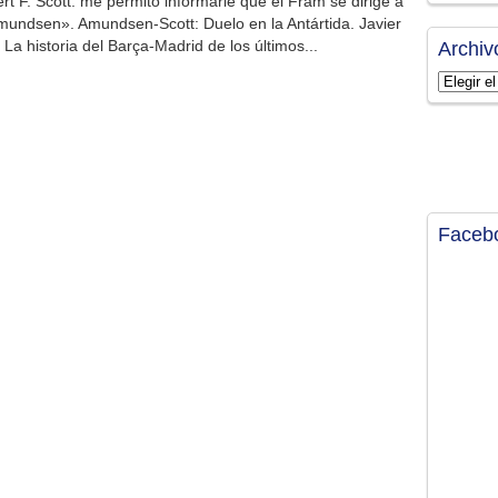
t F. Scott: me permito informarle que el Fram se dirige a
Amundsen». Amundsen-Scott: Duelo en la Antártida. Javier
 historia del Barça-Madrid de los últimos...
Archiv
Archivos
Faceb