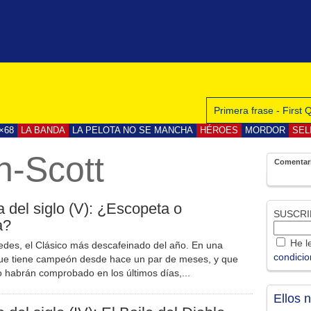
Primera frase - First
×68
LA BANDA
LA PELOTA NO SE MANCHA
HÉROES
MORDOR
SEL
-Scott
Comentar
a del siglo (V): ¿Escopeta o
SUSCRI
a?
He le
edes, el Clásico más descafeinado del año. En una
condici
ue tiene campeón desde hace un par de meses, y que
habrán comprobado en los últimos días,...
Ellos 