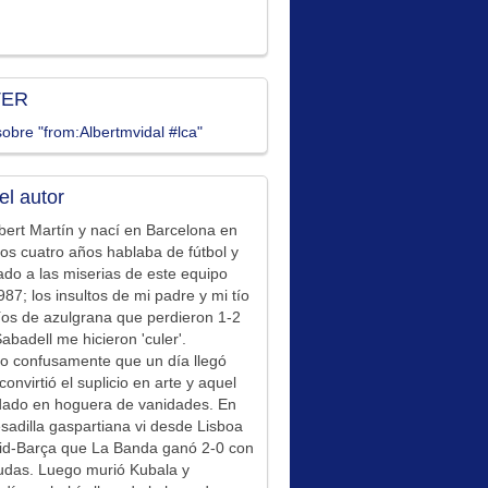
TER
obre "from:Albertmvidal #lca"
el autor
bert Martín y nací en Barcelona en
los cuatro años hablaba de fútbol y
ado a las miserias de este equipo
87; los insultos de mi padre y mi tío
íos de azulgrana que perdieron 1-2
Sabadell me hicieron 'culer'.
o confusamente que un día llegó
convirtió el suplicio en arte y aquel
idado en hoguera de vanidades. En
sadilla gaspartiana vi desde Lisboa
id-Barça que La Banda ganó 2-0 con
udas. Luego murió Kubala y