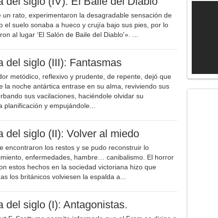
 del siglo (IV): El Baile del Diablo
 un rato, experimentaron la desagradable sensación de
el suelo sonaba a hueco y crujía bajo sus pies, por lo
n al lugar ‘El Salón de Baile del Diablo'». ...
a del siglo (III): Fantasmas
r metódico, reflexivo y prudente, de repente, dejó que
e la noche antártica entrase en su alma, reviviendo sus
rbando sus vacilaciones, haciéndole olvidar su
 planificación y empujándole...
 del siglo (II): Volver al miedo
 encontraron los restos y se pudo reconstruir lo
rimiento, enfermedades, hambre… canibalismo. El horror
on estos hechos en la sociedad victoriana hizo que
s los británicos volviesen la espalda a...
 del siglo (I): Antagonistas.