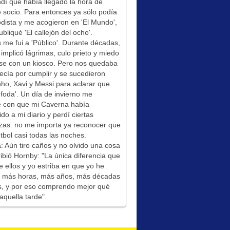
í que había llegado la hora de
socio. Para entonces ya sólo podía
odista y me acogieron en 'El Mundo',
bliqué 'El callejón del ocho'.
me fui a 'Público'. Durante décadas,
 implicó lágrimas, culo prieto y miedo
se con un kiosco. Pero nos quedaba
ecía por cumplir y se sucedieron
ho, Xavi y Messi para aclarar que
foda'. Un día de invierno me
é con que mi Caverna había
ido a mi diario y perdí ciertas
zas: no me importa ya reconocer que
tbol casi todas las noches.
: Aún tiro caños y no olvido una cosa
ibió Hornby: "La única diferencia que
e ellos y yo estriba en que yo he
do más horas, más años, más décadas
s, y por eso comprendo mejor qué
aquella tarde".