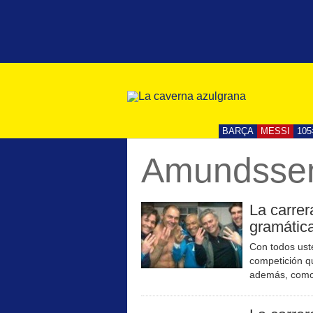
BARÇA
MESSI
105
Amundssen
La carrer
gramátic
Con todos ust
competición q
además, como 