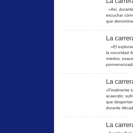
La carrera
«Así, durante
escuchar cómo 
que denominaro
La carrer
«El explorado
la oscuridad d
miedos, exace
pormenorizada
La carrera
«Finalmente se
acaecido: suf
que despertar
durante década
La carrera