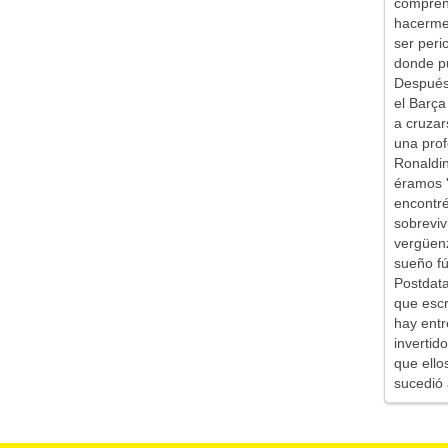
comprend
hacerme 
ser peri
donde pu
Después 
el Barça
a cruzar
una prof
Ronaldin
éramos '
encontr
sobreviv
vergüen
sueño fú
Postdata
que escr
hay entr
inverti
que ello
sucedió 