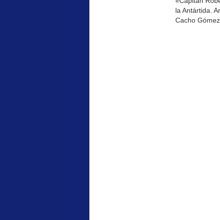
«Capitán Rober
la Antártida. 
Cacho Gómez La