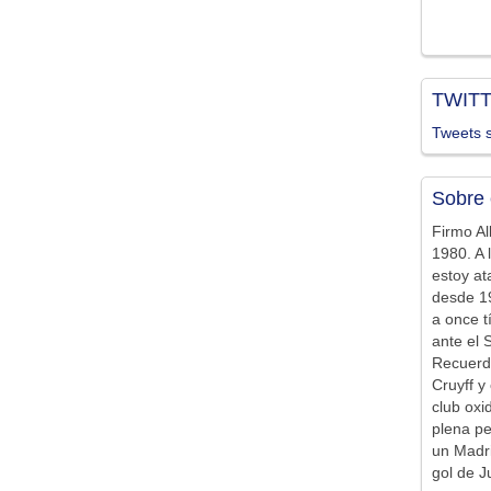
TWIT
Tweets s
Sobre 
Firmo Al
1980. A 
estoy at
desde 19
a once t
ante el 
Recuerd
Cruyff y 
club ox
plena pe
un Madr
gol de J