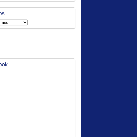
os
ook