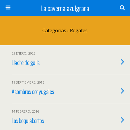
La caverna azulgrana
Categorías ›
Regates
29 ENERO, 2025
Lladre de galls
19 SEPTIEMBRE, 2016
Asombros conyugales
14 FEBRERO, 2016
Los boquiabertos