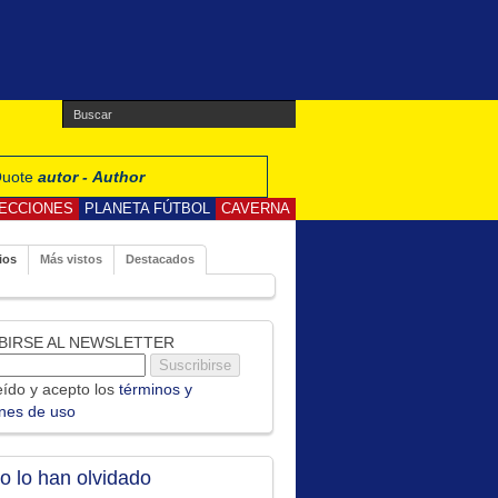
 Quote
autor - Author
ECCIONES
PLANETA FÚTBOL
CAVERNA
ios
Más vistos
Destacados
BIRSE AL NEWSLETTER
ído y acepto los
términos y
ones de uso
no lo han olvidado