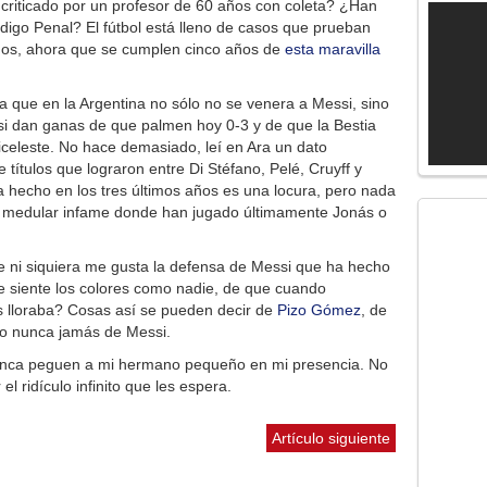
riticado por un profesor de 60 años con coleta? ¿Han
Código Penal? El fútbol está lleno de casos que prueban
dos, ahora que se cumplen cinco años de
esta maravilla
que en la Argentina no sólo no se venera a Messi, sino
asi dan ganas de que palmen hoy 0-3 y de que la Bestia
iceleste. No hace demasiado, leí en
Ara
un dato
títulos que lograron entre Di Stéfano, Pelé, Cruyff y
hecho en los tres últimos años es una locura, pero nada
sa medular infame donde han jugado últimamente Jonás o
ue ni siquiera me gusta la defensa de Messi que ha hecho
siente los colores como nadie, de que cuando
s lloraba? Cosas así se pueden decir de
Pizo Gómez
, de
ero nunca jamás de Messi.
unca peguen a mi hermano pequeño en mi presencia. No
el ridículo infinito que les espera.
Artículo siguiente