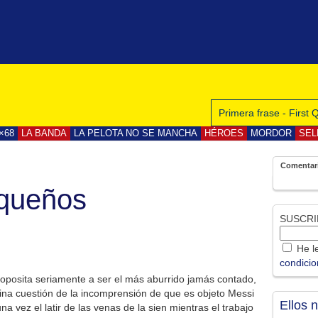
Primera frase - First
×68
LA BANDA
LA PELOTA NO SE MANCHA
HÉROES
MORDOR
SEL
Comentar
queños
SUSCRI
He le
condici
oposita seriamente a ser el más aburrido jamás contado,
na cuestión de la incomprensión de que es objeto Messi
Ellos 
 vez el latir de las venas de la sien mientras el trabajo