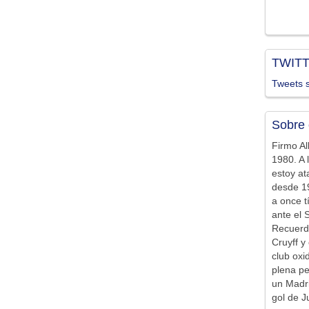
TWIT
Tweets s
Sobre 
Firmo Al
1980. A 
estoy at
desde 19
a once t
ante el 
Recuerd
Cruyff y 
club ox
plena pe
un Madr
gol de J