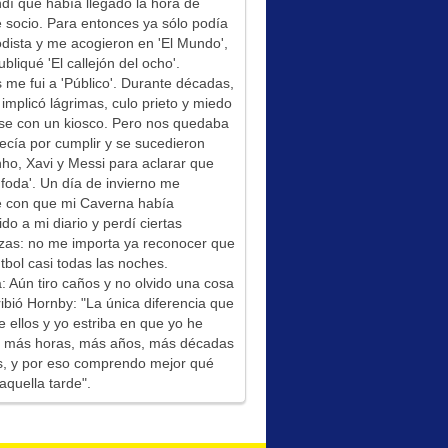
í que había llegado la hora de
socio. Para entonces ya sólo podía
odista y me acogieron en 'El Mundo',
bliqué 'El callejón del ocho'.
me fui a 'Público'. Durante décadas,
 implicó lágrimas, culo prieto y miedo
se con un kiosco. Pero nos quedaba
ecía por cumplir y se sucedieron
ho, Xavi y Messi para aclarar que
foda'. Un día de invierno me
é con que mi Caverna había
ido a mi diario y perdí ciertas
zas: no me importa ya reconocer que
tbol casi todas las noches.
: Aún tiro caños y no olvido una cosa
ibió Hornby: "La única diferencia que
e ellos y yo estriba en que yo he
do más horas, más años, más décadas
s, y por eso comprendo mejor qué
aquella tarde".