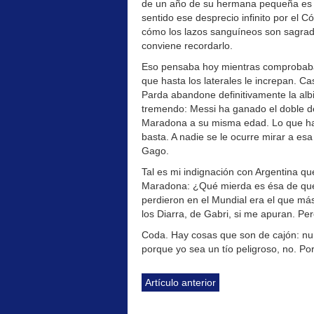
de un año de su hermana pequeña es c
sentido ese desprecio infinito por el 
cómo los lazos sanguíneos son sagra
conviene recordarlo.
Eso pensaba hoy mientras comprobaba 
que hasta los laterales le increpan. C
Parda abandone definitivamente la alb
tremendo: Messi ha ganado el doble de 
Maradona a su misma edad. Lo que ha 
basta. A nadie se le ocurre mirar a e
Gago.
Tal es mi indignación con Argentina q
Maradona: ¿Qué mierda es ésa de que 
perdieron en el Mundial era el que má
los Diarra, de Gabri, si me apuran. P
Coda. Hay cosas que son de cajón: n
porque yo sea un tío peligroso, no. Por 
Artículo anterior