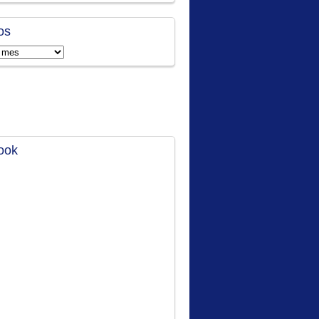
os
ook