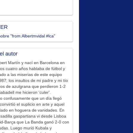
TER
obre "from:Albertmvidal #lca"
el autor
bert Martín y nací en Barcelona en
los cuatro años hablaba de fútbol y
ado a las miserias de este equipo
87; los insultos de mi padre y mi tío
íos de azulgrana que perdieron 1-2
Sabadell me hicieron 'culer'.
o confusamente que un día llegó
convirtió el suplicio en arte y aquel
idado en hoguera de vanidades. En
sadilla gaspartiana vi desde Lisboa
id-Barça que La Banda ganó 2-0 con
udas. Luego murió Kubala y