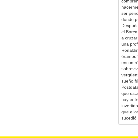
comprend
hacerme 
ser peri
donde pu
Después 
el Barça
a cruzar
una prof
Ronaldin
éramos '
encontr
sobreviv
vergüen
sueño fú
Postdata
que escr
hay entr
inverti
que ello
sucedió 