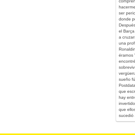
comprend
hacerme 
ser peri
donde pu
Después 
el Barça
a cruzar
una prof
Ronaldin
éramos '
encontr
sobreviv
vergüen
sueño fú
Postdata
que escr
hay entr
inverti
que ello
sucedió 