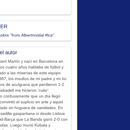
TER
obre "from:Albertmvidal #lca"
el autor
bert Martín y nací en Barcelona en
los cuatro años hablaba de fútbol y
ado a las miserias de este equipo
87; los insultos de mi padre y mi tío
íos de azulgrana que perdieron 1-2
Sabadell me hicieron 'culer'.
o confusamente que un día llegó
convirtió el suplicio en arte y aquel
idado en hoguera de vanidades. En
sadilla gaspartiana vi desde Lisboa
id-Barça que La Banda ganó 2-0 con
udas. Luego murió Kubala y