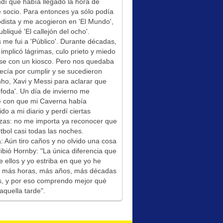
í que había llegado la hora de
socio. Para entonces ya sólo podía
odista y me acogieron en 'El Mundo',
bliqué 'El callejón del ocho'.
me fui a 'Público'. Durante décadas,
 implicó lágrimas, culo prieto y miedo
se con un kiosco. Pero nos quedaba
ecía por cumplir y se sucedieron
ho, Xavi y Messi para aclarar que
foda'. Un día de invierno me
é con que mi Caverna había
ido a mi diario y perdí ciertas
zas: no me importa ya reconocer que
tbol casi todas las noches.
: Aún tiro caños y no olvido una cosa
ibió Hornby: "La única diferencia que
e ellos y yo estriba en que yo he
do más horas, más años, más décadas
s, y por eso comprendo mejor qué
aquella tarde".