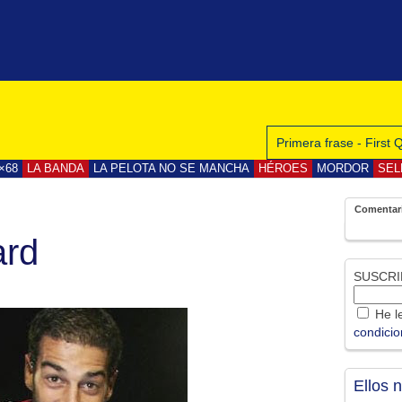
Primera frase - First
×68
LA BANDA
LA PELOTA NO SE MANCHA
HÉROES
MORDOR
SEL
Comentar
ard
SUSCRI
He le
condici
Ellos 