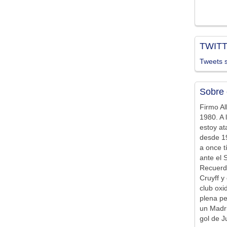
TWIT
Tweets s
Sobre 
Firmo Al
1980. A 
estoy at
desde 19
a once t
ante el 
Recuerd
Cruyff y 
club ox
plena pe
un Madr
gol de J