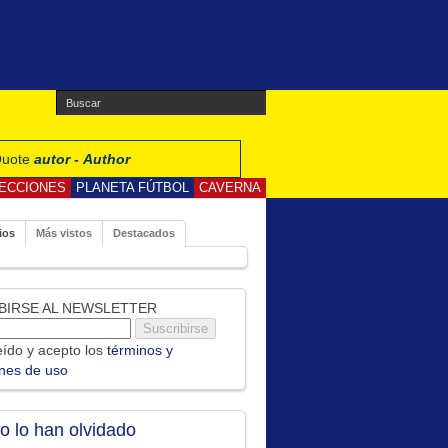
 Quote
autor - Author
ECCIONES
PLANETA FÚTBOL
CAVERNA
ios
Más vistos
Destacados
BIRSE AL NEWSLETTER
ído y acepto los
términos y
ones de uso
no lo han olvidado