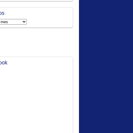
os
ook