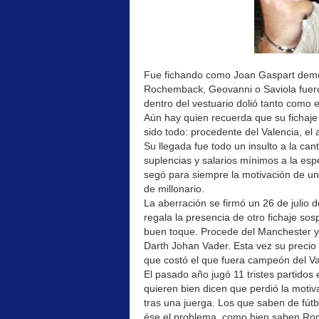
Fue fichando como Joan Gaspart demos
Rochemback, Geovanni o Saviola fuero
dentro del vestuario dolió tanto como 
Aún hay quien recuerda que su fichaje 
sido todo: procedente del Valencia, e
Su llegada fue todo un insulto a la can
suplencias y salarios mínimos a la espe
segó para siempre la motivación de un
de millonario.
La aberración se firmó un 26 de julio 
regala la presencia de otro fichaje so
buen toque. Procede del Manchester y 
Darth Johan Vader. Esta vez su precio 
que costó el que fuera campeón del Val
El pasado año jugó 11 tristes partidos 
quieren bien dicen que perdió la motiv
tras una juerga. Los que saben de fút
ése el problema, como bien saben Rom