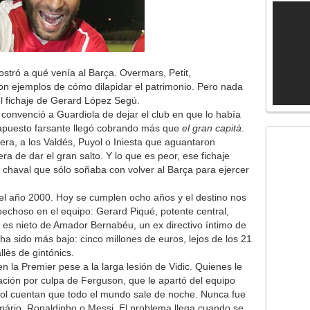
tró a qué venía al Barça. Overmars, Petit,
n ejemplos de cómo dilapidar el patrimonio. Pero nada
el fichaje de Gerard López Segú.
convenció a Guardiola de dejar el club en que lo había
l apuesto farsante llegó cobrando más que
el gran capità
.
tera, a los Valdés, Puyol o Iniesta que aguantaron
ra de dar el gran salto. Y lo que es peor, ese fichaje
 chaval que sólo soñaba con volver al Barça para ejercer
del año 2000. Hoy se cumplen ocho años y el destino nos
spechoso en el equipo: Gerard Piqué, potente central,
es nieto de Amador Bernabéu, un ex directivo íntimo de
ha sido más bajo: cinco millones de euros, lejos de los 21
lès de gintónics.
en la Premier pese a la larga lesión de Vidic. Quienes le
ación por culpa de Ferguson, que le apartó del equipo
bol cuentan que todo el mundo sale de noche. Nunca fue
ário, Ronaldinho o Messi. El problema llega cuando se