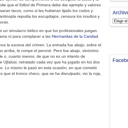
epite que el fútbol de Primera debe dar ejemplo y valores
saran tacos, como si les hubieran lijado los codos y
Archiv
ntinopla repudia los escupitajos, censura los insultos y
Archivos
duras.
es un simulacro bélico en que los profesionales juegan
Lama ni para complacer a las
Hermanitas de la Caridad
.
s la escena del crimen. La entrada fue abajo, sobre el
ás arriba, le rompe el peroné. Pero fue abajo, sinónimo
e o, cuanto menos, de que no es un intento de
Faceb
e Ujfalusi, retratado cada vez que ha jugado en los dos
rde. Lo mismo le pasó en esta ocasión, en que cometió
s que el tronco checo, que se ha disculpado, vio la roja,