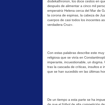
dodekathronon, los doce cestos en que
después de alimentar a cinco mil pers
emperatriz Helena cerca del Mar de Ga
la corona de espinas, la cabeza de Jua
cuerpos de casi todos los inocentes as
verdadera Cruz».
Con estas palabras describe este muy 
religiosa que se vivía en Constantinopla
imperante, incuestionable, un dogma. 
tras la cascada de críticas, insultos e 
que se han sucedido en las últimas ho
De un tiempo a esta parte se ha impues
de que el fútbol de alta competición de