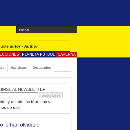
 Quote
autor - Author
ECCIONES
PLANETA FÚTBOL
CAVERNA
ios
Más vistos
Destacados
BIRSE AL NEWSLETTER
ído y acepto los
términos y
ones de uso
no lo han olvidado