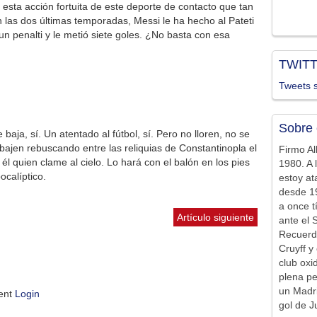
esta acción fortuita de este deporte de contacto que tan
n las dos últimas temporadas, Messi le ha hecho al Pateti
n penalti y le metió siete goles. ¿No basta con esa
TWIT
Tweets s
Sobre 
baja, sí. Un atentado al fútbol, sí. Pero no lloren, no se
bajen rebuscando entre las reliquias de Constantinopla el
Firmo Al
 él quien clame al cielo. Lo hará con el balón en los pies
1980. A 
ocalíptico.
estoy at
desde 19
a once t
Artículo siguiente
ante el 
Recuerd
Cruyff y 
club ox
plena pe
un Madr
ment
Login
gol de J