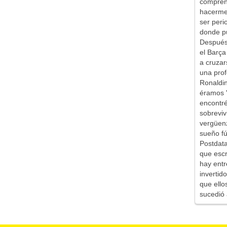
comprend
hacerme 
ser peri
donde pu
Después 
el Barça
a cruzar
una prof
Ronaldin
éramos '
encontr
sobreviv
vergüen
sueño fú
Postdata
que escr
hay entr
inverti
que ello
sucedió 