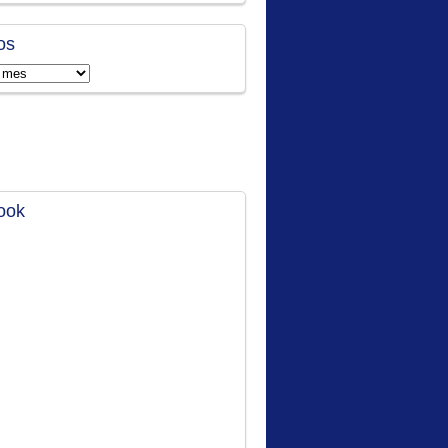
os
ook