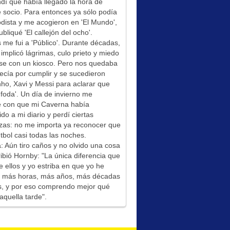
í que había llegado la hora de
socio. Para entonces ya sólo podía
odista y me acogieron en 'El Mundo',
bliqué 'El callejón del ocho'.
me fui a 'Público'. Durante décadas,
 implicó lágrimas, culo prieto y miedo
se con un kiosco. Pero nos quedaba
ecía por cumplir y se sucedieron
ho, Xavi y Messi para aclarar que
foda'. Un día de invierno me
é con que mi Caverna había
ido a mi diario y perdí ciertas
zas: no me importa ya reconocer que
tbol casi todas las noches.
: Aún tiro caños y no olvido una cosa
ibió Hornby: "La única diferencia que
e ellos y yo estriba en que yo he
do más horas, más años, más décadas
s, y por eso comprendo mejor qué
aquella tarde".