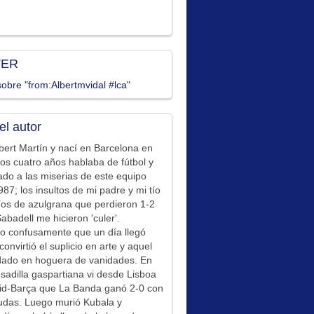
TER
obre "from:Albertmvidal #lca"
el autor
bert Martín y nací en Barcelona en
los cuatro años hablaba de fútbol y
ado a las miserias de este equipo
87; los insultos de mi padre y mi tío
íos de azulgrana que perdieron 1-2
Sabadell me hicieron 'culer'.
o confusamente que un día llegó
convirtió el suplicio en arte y aquel
idado en hoguera de vanidades. En
sadilla gaspartiana vi desde Lisboa
id-Barça que La Banda ganó 2-0 con
udas. Luego murió Kubala y