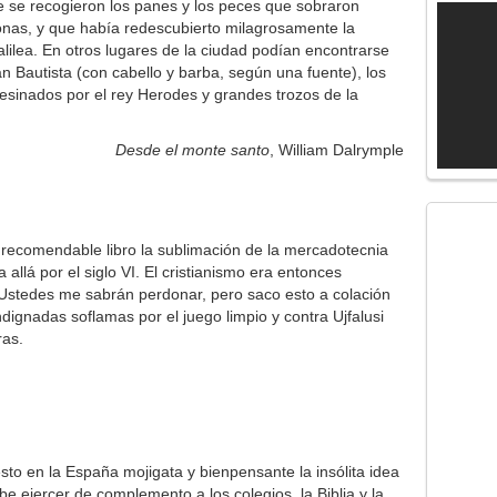
 se recogieron los panes y los peces que sobraron
onas, y que había redescubierto milagrosamente la
lilea. En otros lugares de la ciudad podían encontrarse
n Bautista (con cabello y barba, según una fuente), los
esinados por el rey Herodes y grandes trozos de la
Desde el monte santo
, William Dalrymple
recomendable libro la sublimación de la mercadotecnia
 allá por el siglo VI. El cristianismo era entonces
Ustedes me sabrán perdonar, pero saco esto a colación
indignadas soflamas por el juego limpio y contra Ujfalusi
ras.
to en la España mojigata y bienpensante la insólita idea
be ejercer de complemento a los colegios, la Biblia y la