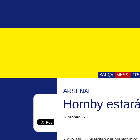
BARÇA
MESSI
105
ARSENAL
Hornby estará
16 febrero , 2011
Y dijo así El Guardián del Manicomio: