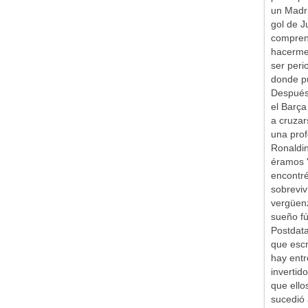
un Madr
gol de J
comprend
hacerme 
ser peri
donde pu
Después 
el Barça
a cruzar
una prof
Ronaldin
éramos '
encontr
sobreviv
vergüen
sueño fú
Postdata
que escr
hay entr
inverti
que ello
sucedió 