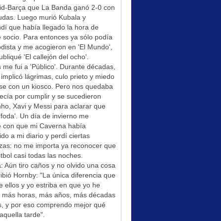
id-Barça que La Banda ganó 2-0 con
udas. Luego murió Kubala y
í que había llegado la hora de
socio. Para entonces ya sólo podía
odista y me acogieron en 'El Mundo',
bliqué 'El callejón del ocho'.
me fui a 'Público'. Durante décadas,
 implicó lágrimas, culo prieto y miedo
se con un kiosco. Pero nos quedaba
ecía por cumplir y se sucedieron
ho, Xavi y Messi para aclarar que
foda'. Un día de invierno me
é con que mi Caverna había
ido a mi diario y perdí ciertas
zas: no me importa ya reconocer que
tbol casi todas las noches.
: Aún tiro caños y no olvido una cosa
ibió Hornby: "La única diferencia que
e ellos y yo estriba en que yo he
do más horas, más años, más décadas
s, y por eso comprendo mejor qué
aquella tarde".