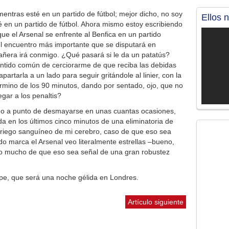
entras esté en un partido de fútbol; mejor dicho, no soy
Ellos 
é en un partido de fútbol. Ahora mismo estoy escribiendo
e el Arsenal se enfrente al Benfica en un partido
l encuentro más importante que se disputará en
ñera irá conmigo. ¿Qué pasará si le da un patatús?
entido común de cerciorarme de que reciba las debidas
rtarla a un lado para seguir gritándole al linier, con la
érmino de los 90 minutos, dando por sentado, ojo, que no
egar a los penaltis?
ado a punto de desmayarse en unas cuantas ocasiones,
a en los últimos cinco minutos de una eliminatoria de
l riego sanguíneo de mi cerebro, caso de que eso sea
do marca el Arsenal veo literalmente estrellas –bueno,
do mucho de que eso sea señal de una gran robustez
pe, que será una noche gélida en Londres.
Artículo siguiente