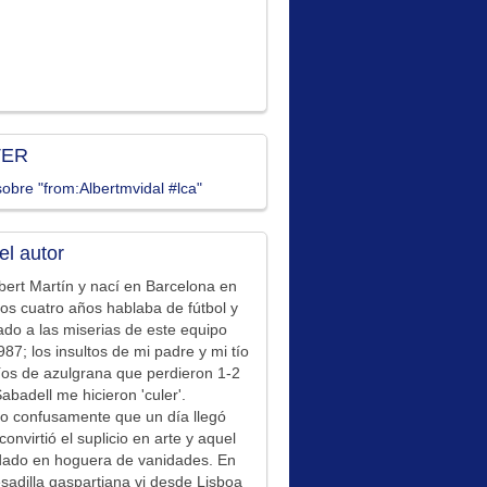
TER
obre "from:Albertmvidal #lca"
el autor
bert Martín y nací en Barcelona en
los cuatro años hablaba de fútbol y
ado a las miserias de este equipo
87; los insultos de mi padre y mi tío
íos de azulgrana que perdieron 1-2
Sabadell me hicieron 'culer'.
o confusamente que un día llegó
convirtió el suplicio en arte y aquel
idado en hoguera de vanidades. En
sadilla gaspartiana vi desde Lisboa