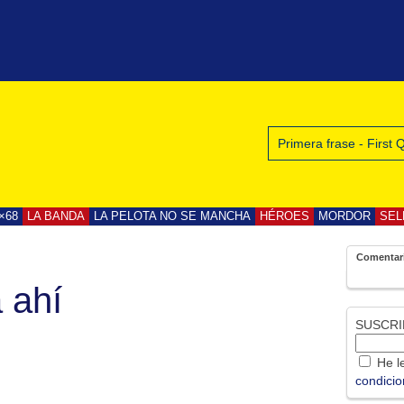
Primera frase - First
×68
LA BANDA
LA PELOTA NO SE MANCHA
HÉROES
MORDOR
SEL
Comentar
 ahí
SUSCRI
He le
condici