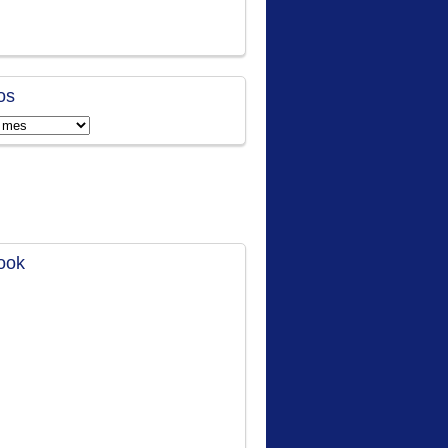
os
ook