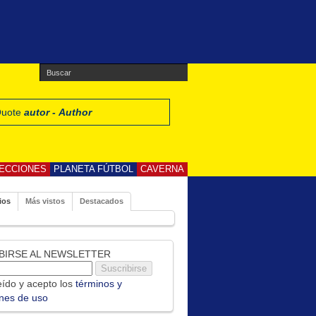
 Quote
autor - Author
ECCIONES
PLANETA FÚTBOL
CAVERNA
ios
Más vistos
Destacados
BIRSE AL NEWSLETTER
ído y acepto los
términos y
ones de uso