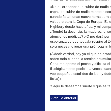
«No quiero tener que cuidar de nadie m
capaz de cuidar de nadie mientras est
cuando faltan unas nueve horas para qu
valedero para la Copa de Europa. Es e
Highbury desde hace años, y mi compa
¿Tendré la decencia, la madurez, el s
atenciones médicas? ¿O me dará por apa
esperanza de que todavía respire al t
será necesario jugar una prórroga ni ll
(A decir verdad, soy yo el que ha est
sobre todo cuando la tensión acumulad
Copa me oprime el pecho y dificulta e
fisiológicamente posible; a veces cuan
veo pequeños estallidos de luz-, y du
física)».
Y aquí le deseamos suerte y que se ta
Artículo anterior