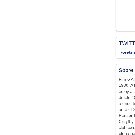
TWIT
Tweets s
Sobre 
Firmo Al
1980. A 
estoy at
desde 19
a once t
ante el 
Recuerd
Cruyff y 
club ox
plena pe