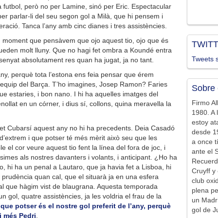
 futbol, però no per Lamine, sinó per Eric. Espectacular
per parlar-li del seu segon gol a Milà, que hi pensem i
ració. Tanca l’any amb cinc dianes i tres assistències.
un moment que pensàvem que ojo aquest tio, ojo que és
TWIT
 queden molt lluny. Que no hagi fet ombra a Koundé entra
Tweets s
nsenyat absolutament res quan ha jugat, ja no tant.
 l’any, perquè tota l’estona ens feia pensar que érem
r equip del Barça. T’ho imagines, Josep Ramon? Faries
Sobre 
que estaries, i bon nano. I hi ha aquelles imatges del
Firmo Al
nollat en un córner, i dius sí, collons, quina meravella la
1980. A 
estoy at
fet Cubarsí aquest any no hi ha precedents. Deia Casadó
desde 19
 d’extrem i que potser té més mèrit això seu que les
a once t
 el cor veure aquest tio fent la línea del fora de joc, i
ante el 
imes als nostres davanters i volants, i anticipant. ¿Ho ha
Recuerd
o, hi ha un penal a Lautaro, que ja havia fet a Lisboa, hi
Cruyff y 
 prudència quan cal, que el situarà ja en una esfera
club ox
ral que hàgim vist de blaugrana. Aquesta temporada
plena pe
n gol, quatre assistències, ja les voldria el frau de la
un Madr
 que potser és el nostre gol preferit de l’any, perquè
gol de J
i més Pedri
.