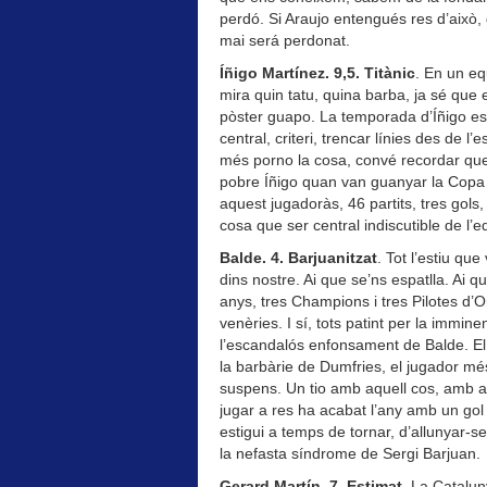
perdó. Si Araujo entengués res d’això, 
mai será perdonat.
Íñigo Martínez. 9,5. Titànic
. En un eq
mira quin tatu, quina barba, ja sé que 
pòster guapo. La temporada d’Íñigo est
central, criteri, trencar línies des de l’
més porno la cosa, convé recordar que 
pobre Íñigo quan van guanyar la Copa d
aquest jugadoràs, 46 partits, tres gols, 
cosa que ser central indiscutible de l’eq
Balde. 4. Barjuanitzat
. Tot l’estiu qu
dins nostre. Ai que se’ns espatlla. Ai 
anys, tres Champions i tres Pilotes d’
venèries. I sí, tots patint per la immin
l’escandalós enfonsament de Balde. El 
la barbàrie de Dumfries, el jugador mé
suspens. Un tio amb aquell cos, amb 
jugar a res ha acabat l’any amb un gol
estigui a temps de tornar, d’allunyar-s
la nefasta síndrome de Sergi Barjuan.
Gerard Martín. 7. Estimat
. La Catalu