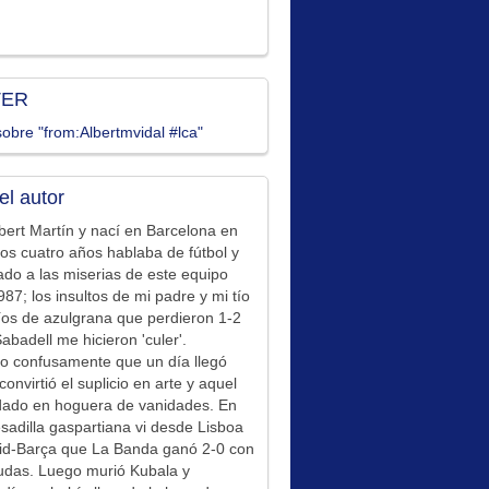
TER
obre "from:Albertmvidal #lca"
el autor
bert Martín y nací en Barcelona en
los cuatro años hablaba de fútbol y
ado a las miserias de este equipo
87; los insultos de mi padre y mi tío
íos de azulgrana que perdieron 1-2
Sabadell me hicieron 'culer'.
o confusamente que un día llegó
convirtió el suplicio en arte y aquel
idado en hoguera de vanidades. En
sadilla gaspartiana vi desde Lisboa
id-Barça que La Banda ganó 2-0 con
udas. Luego murió Kubala y