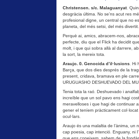
Christensen. s/c. Malaguanyat
. Qui
desgràcia última. No se’ns acut res mé
profesional digne, un central que no es 
planeta, del més setsi, del més divertit.
Perquè ai, amics, abracem-nos, abraceu
perfecte, diu que el Flick ha decidit q
molt, i que qui sobra allà al darrere, 
la sort, la mereix tota.
Araujo. 0. Genocida d’il·lusions
. Hi
Barça, que dos dies després de la trag
present, cridava, bramava en ple car
URUGUASHO DESHUEVADO DEL MU
Tenia tota la raó. Deshuevado i analf
increíble que un sol pavo ens hagi co
meravelloses i que hagi de continuar a
gener el teníem pràcticament col·locat 
ocul·lars.
Araujo és una malaltia de l’ànima, un 
cap poesia, cap intenció. Enguany, ni l’
que ens coneixem, sabem de la fondàr