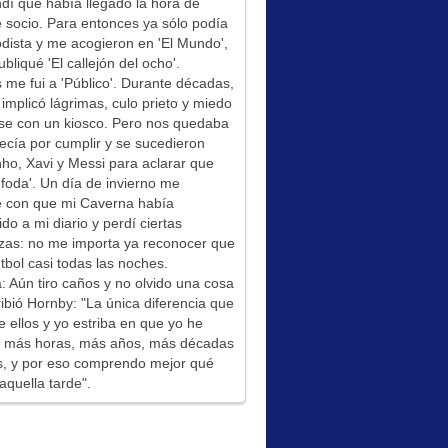
í que había llegado la hora de
socio. Para entonces ya sólo podía
odista y me acogieron en 'El Mundo',
bliqué 'El callejón del ocho'.
me fui a 'Público'. Durante décadas,
 implicó lágrimas, culo prieto y miedo
se con un kiosco. Pero nos quedaba
ecía por cumplir y se sucedieron
ho, Xavi y Messi para aclarar que
foda'. Un día de invierno me
é con que mi Caverna había
ido a mi diario y perdí ciertas
zas: no me importa ya reconocer que
tbol casi todas las noches.
: Aún tiro caños y no olvido una cosa
ibió Hornby: "La única diferencia que
e ellos y yo estriba en que yo he
do más horas, más años, más décadas
s, y por eso comprendo mejor qué
aquella tarde".