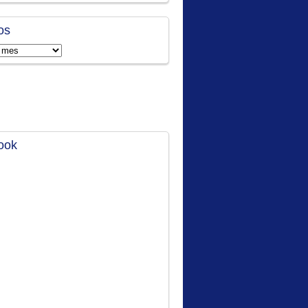
os
ook