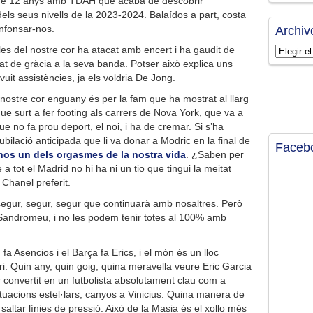
 de 12 anys amb TDAH que acaba de descobrir
 dels seus nivells de la 2023-2024. Balaídos a part, costa
enfonsar-nos.
Archiv
es del nostre cor ha atacat amb encert i ha gaudit de
Archivos
at de gràcia a la seva banda. Potser això explica uns
uit assistències, ja els voldria De Jong.
 nostre cor enguany és per la fam que ha mostrat al llarg
que surt a fer footing als carrers de Nova York, que va a
ue no fa prou deport, el noi, i ha de cremar. Si s’ha
jubilació anticipada que li va donar a Modric en la final de
Faceb
-nos un dels orgasmes de la nostra vida
. ¿Saben per
 tot el Madrid no hi ha ni un tio que tingui la meitat
Chanel preferit.
egur, segur, segur que continuarà amb nosaltres. Però
es Sandromeu, i no les podem tenir totes al 100% amb
 fa Asencios i el Barça fa Erics, i el món és un lloc
ri. Quin any, quin goig, quina meravella veure Eric Garcia
 convertit en un futbolista absolutament clau com a
actuacions estel·lars, canyos a Vinicius. Quina manera de
 saltar línies de pressió. Això de la Masia és el xollo més