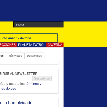
 Quote
autor - Author
ECCIONES
PLANETA FÚTBOL
CAVERNA
ios
Más vistos
Destacados
BIRSE AL NEWSLETTER
ído y acepto los
términos y
ones de uso
no lo han olvidado