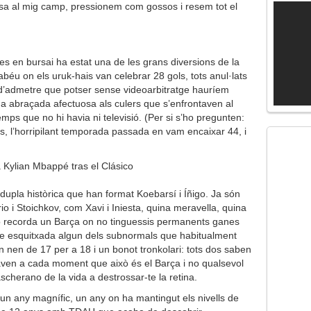
sa al mig camp, pressionem com gossos i resem tot el
es en bursai ha estat una de les grans diversions de la
abéu on els uruk-hais van celebrar 28 gols, tots anul·lats
’admetre que potser sense videoarbitratge hauríem
una abraçada afectuosa als culers que s’enfrontaven al
ps que no hi havia ni televisió. (Per si s’ho pregunten:
ts, l’horripilant temporada passada en vam encaixar 44, i
dupla històrica que han format Koebarsí i Íñigo. Ja són
 i Stoichkov, com Xavi i Iniesta, quina meravella, quina
no recorda un Barça on no tinguessis permanents ganes
ble esquitxada algun dels subnormals que habitualment
n nen de 17 per a 18 i un bonot tronkolari: tots dos saben
daven a cada moment que això és el Barça i no qualsevol
cherano de la vida a destrossar-te la retina.
un any magnífic, un any on ha mantingut els nivells de