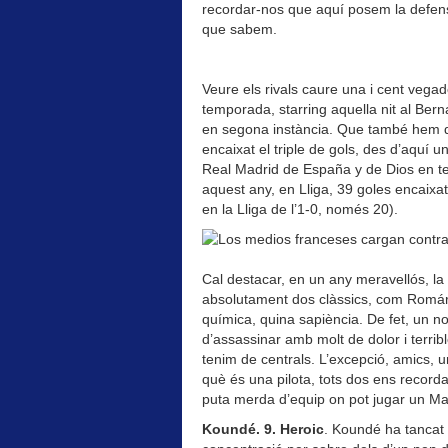
recordar-nos que aquí posem la defen
que sabem.
Veure els rivals caure una i cent vegad
temporada, starring aquella nit al Bern
en segona instància. Que també hem d
encaixat el triple de gols, des d’aquí 
Real Madrid de España y de Dios en tem
aquest any, en Lliga, 39 goles encaixa
en la Lliga de l’1-0, només 20).
Cal destacar, en un any meravellós, la 
absolutament dos clàssics, com Romário
química, quina sapiència. De fet, un 
d’assassinar amb molt de dolor i terri
tenim de centrals. L’excepció, amics, u
què és una pilota, tots dos ens recor
puta merda d’equip on pot jugar un Mas
Koundé. 9. Heroic
. Koundé ha tancat 