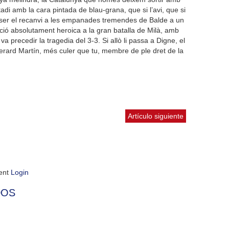
adi amb la cara pintada de blau-grana, que si l’avi, que si
 ser el recanvi a les empanades tremendes de Balde a un
ació absolutament heroica a la gran batalla de Milà, amb
 va precedir la tragedia del 3-3. Si allò li passa a Digne, el
erard Martín, més culer que tu, membre de ple dret de la
Artículo siguiente
ment
Login
DOS