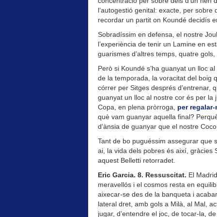
concentració per sobre dels d’un nen
l’autogestió genital: exacte, per sobre
recordar un partit on Koundé decidís 
Sobradíssim en defensa, el nostre Joul
l’experiència de tenir un Lamine en est
guarismes d’altres temps, quatre gols, v
Però si Koundé s’ha guanyat un lloc al
de la temporada, la voracitat del boig 
córrer per Sitges després d’entrenar, q
guanyat un lloc al nostre cor és per la 
Copa, en plena pròrroga,
per regalar
què vam guanyar aquella final? Perquè a
d’ànsia de guanyar que el nostre Coco 
Tant de bo puguéssim assegurar que s
ai, la vida dels pobres és així, gràci
aquest Belletti retorradet.
Eric Garcia. 8. Ressuscitat.
El Madrid
meravellós i el cosmos resta en equilib
aixecar-se des de la banqueta i acabar
lateral dret, amb gols a Milà, al Mal, 
jugar, d’entendre el joc, de tocar-la, de