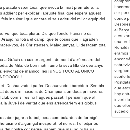
comprend
hacerme 
na paraula espantosa, que evoca la mort prematura, la
ser peri
s addient per explicar l’abrupte final que espera aquest
donde pu
feia insultar i que encara el seu adeu del millor equip del
Después 
el Barça
-vo, que toca plorar. Diu que l’oncle Hansi no és
a cruzar
ue Araujo no fotrà el camp, que té coses que li agraden
una prof
abraceu-vos, és Christensen. Malaguanyat. Li desitgem tota
Ronaldin
éramos '
encontr
 ha a Gràcia un cuiner argentí, dement d’això nostre del
sobreviv
èdia de Milà, de bon matí i amb la seva filla de deu anys
vergüen
rer, envoltat de mamicol·les ¡¡¡NOS TOCÓ AL ÚNICO
sueño fú
NDOOOO!!!
Postdata
abet. Deshuevado i patós. Deshuevado i barçòfob. Sembla
que escr
stat dues eliminacions de Champions en dues primaveres
hay entr
l club com si res no hagués passat. I pensem que al
inverti
a la Juve i de veritat que ens arrencaríem els globus
que ello
sucedió 
no saber jugar a futbol, peus com bolardos de formigó,
heroisme d’algun gol inesperat, el no res. I el pitjor és
ia del nostre cor negre, sabem que mai no hi haurà