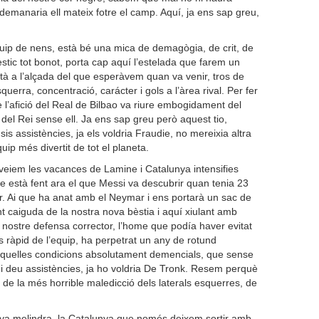
demanaria ell mateix fotre el camp. Aquí, ja ens sap greu,
uip de nens, està bé una mica de demagògia, de crit, de
estic tot bonot, porta cap aquí l’estelada que farem un
à a l’alçada del que esperàvem quan va venir, tros de
esquerra, concentració, carácter i gols a l’àrea rival. Per fer
l’afició del Real de Bilbao va riure embogidament del
el Rei sense ell. Ja ens sap greu però aquest tio,
sis assistències, ja els voldria Fraudie, no mereixia altra
uip més divertit de tot el planeta.
e veiem les vacances de Lamine i Catalunya intensifies
que està fent ara el que Messi va descubrir quan tenia 23
Or. Ai que ha anat amb el Neymar i ens portarà un sac de
ent caiguda de la nostra nova bèstia i aquí xiulant amb
nostre defensa corrector, l’home que podía haver evitat
s ràpid de l’equip, ha perpetrat un any de rotund
aquelles condicions absolutament demencials, que sense
 i deu assistències, ja ho voldria De Tronk. Resem perquè
e de la més horrible maledicció dels laterals esquerres, de
nya melindra, la Catalunya que només deixem sortir amb