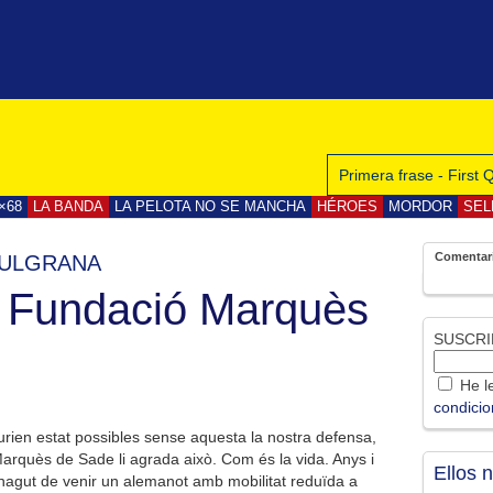
Primera frase - First
×68
LA BANDA
LA PELOTA NO SE MANCHA
HÉROES
MORDOR
SEL
Comentar
ZULGRANA
). Fundació Marquès
SUSCRI
He le
condici
rien estat possibles sense aquesta la nostra defensa,
Marquès de Sade li agrada això. Com és la vida. Anys i
Ellos 
a hagut de venir un alemanot amb mobilitat reduïda a