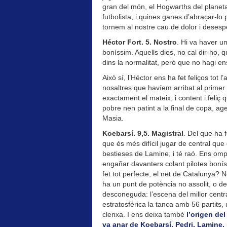
gran del món, el Hogwarths del planeta
futbolista, i quines ganes d’abraçar-lo 
tornem al nostre cau de dolor i desespe
Héctor Fort. 5. Nostro
. Hi va haver 
boníssim. Aquells dies, no cal dir-ho,
dins la normalitat, però que no hagi e
Això sí, l’Héctor ens ha fet feliços tot
nosaltres que havíem arribat al prime
exactament el mateix, i content i feliç 
pobre nen patint a la final de copa, age
Masia.
Koebarsí. 9,5. Magistral
. Del que ha 
que és més difícil jugar de central que
bestieses de Lamine, i té raó. Ens omple
engañar davanters colant pilotes boníss
fet tot perfecte, el net de Catalunya? N
ha un punt de potència no assolit, o de
desconeguda: l’escena del millor cent
estratosférica la tanca amb 56 partits, u
clenxa. I ens deixa també
l’origen del
va anar de Koebarsí, Pedri, Lamine, 