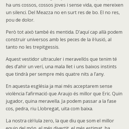
ha uns cossos, cossos joves i sense vida, que mereixen
un silenci. Del Meazza no en surt res de bo. El no res,
pou de dolor.
Però tot això també és mentida. D’aquí cap allà podem
construir universos amb les peces de la il·lusió, al
tanto no les trepitgessis.
Aquest vestidor ultraculer i meravellós que tenim té
des d’ahir un verí, una mala llet i uns baixos instints
que tindrà per sempre més quatre nits a l’any.
En aquesta església ja mai més acceptarem sense
violència l’afirmació que Araujo és millor que Eric. Quin
jugador, quina meravella. Ja podem passar a la fase
cos, pedra, riu Llobregat, uita com baixa.
La nostra cèl·lula zero, la que diu que som el millor
equip del món, el més divertit, el més estimat, ha