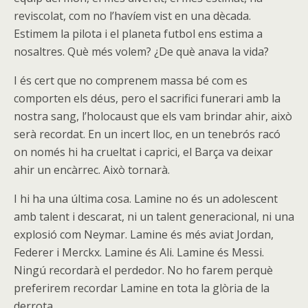
reviscolat, com no l’havíem vist en una dècada.
Estimem la pilota i el planeta futbol ens estima a
nosaltres. Què més volem? ¿De què anava la vida?
I és cert que no comprenem massa bé com es
comporten els déus, pero el sacrifici funerari amb la
nostra sang, l’holocaust que els vam brindar ahir, això
serà recordat. En un incert lloc, en un tenebrós racó
on només hi ha crueltat i caprici, el Barça va deixar
ahir un encàrrec. Això tornarà.
I hi ha una última cosa. Lamine no és un adolescent
amb talent i descarat, ni un talent generacional, ni una
explosió com Neymar. Lamine és més aviat Jordan,
Federer i Merckx. Lamine és Ali. Lamine és Messi.
Ningú recordarà el perdedor. No ho farem perquè
preferirem recordar Lamine en tota la glòria de la
derrota.