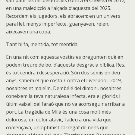
van patir les mil desgràcies contra el Chelsea el 2012,
en una maledicció a l’alçada d’aquesta del 2025.
Recordem els jugadors, els abracem; en un univers
paral·lel, menys imperfecte, guanyaven, reien,
aixecaven una copa.
Tant hi fa, mentida, tot mentida.
En una nit com aquesta vostès es pregunten què en
podem treure de bo, d’aquesta desgràcia bíblica. Res,
és tot cendra i desesperació. Són dos semis en deu
anys, sabem el que costa. Contra el Liverpool, 2019,
nosaltres et maleïm, Dembélé del dimoni, nosaltres
coneixem la teva naturalesa infecta, era el gloriós i
últim vaixell del faraó que no va aconseguir arribar a
port. La tragèdia de Milà és una cosa molt més
dolorosa, un dolor atàvic, l’adeu a una vida que
començava, un optimist carregat de nens que