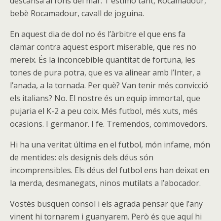
descansa al fons del mar. T’estimo tant, Rocamadour,
bebè Rocamadour, cavall de joguina.
En aquest dia de dol no és l’àrbitre el que ens fa
clamar contra aquest esport miserable, que res no
mereix. És la inconcebible quantitat de fortuna, les
tones de pura potra, que es va alinear amb l’Inter, a
l’anada, a la tornada. Per què? Van tenir més convicció
els italians? No. El nostre és un equip immortal, que
pujaria el K-2 a peu coix. Més futbol, més xuts, més
ocasions. I germanor. I fe. Tremendos, commovedors.
Hi ha una veritat última en el futbol, món infame, món
de mentides: els designis dels déus són
incomprensibles. Els déus del futbol ens han deixat en
la merda, desmanegats, ninos mutilats a l’abocador.
Vostès busquen consol i els agrada pensar que l’any
vinent hi tornarem i guanyarem. Però és que aquí hi