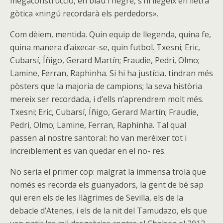
megaconstrucció, en blau i negre, s’hi llegeix en lletra
gòtica «ningú recordarà els perdedors».
Com dèiem, mentida. Quin equip de llegenda, quina fe,
quina manera d’aixecar-se, quin futbol. Txesni; Eric,
Cubarsí, Íñigo, Gerard Martín; Fraudie, Pedri, Olmo;
Lamine, Ferran, Raphinha. Si hi ha justícia, tindran més
pòsters que la majoria de campions; la seva història
mereix ser recordada, i d’ells n’aprendrem molt més.
Txesni; Eric, Cubarsí, Íñigo, Gerard Martín; Fraudie,
Pedri, Olmo; Lamine, Ferran, Raphinha. Tal qual
passen al nostre santoral: ho van merèixer tot i
increïblement es van quedar en el no- res.
No seria el primer cop: malgrat la immensa trola que
només es recorda els guanyadors, la gent de bé sap
qui eren els de les llàgrimes de Sevilla, els de la
debacle d’Atenes, i els de la nit del Tamudazo, els que