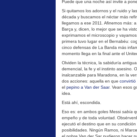
Puede que una noche así invite a poner
Si quitamos los adornos y el ruido y l
década y buscamos el néctar más refi
llegamos a ese 2011. Afinemos más: 
Barça y, dicen, lo mejor que se ha vist
exprimamos el microscopio y vayamos
primera tuvo lugar en el Bernabéu: cog
cinco defensas de La Banda más infame
momento llega en la final ante el Unite
Olviden la técnica, la sabiduría antigua
demencial, la fe y el instinto asesino.
inalcanzable para Maradona, en la vers
dos acciones: aquella en que
convirti
el
pepino a Van der Saar
. Vean esos g
idea.
Está ahí, escondida.
Eso es: en ambos goles Messi
sabía
qu
empeño y de toda voluntad. Obsérvenl
ejecutó el destino que en su condición
posibilidades. Ningún Ramos, ni Marcelo
el pobre Van der Sar pudieron hacer na