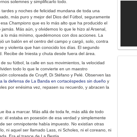
nos solemnes y simplificarlo todo.
as tardes y noches de felicidad mundana de toda una
nado, más puro y mejor del Dios del Fútbol, seguramente
a esa
Champions
que es lo más alto que ha producido el
o jamás. Más aún, y olvidemos lo que le hizo al Arsenal,
 a lo más mínimo, quedémonos con dos acciones. La
ió un balón en el centro del campo y cargó, solo, contra
 y violenta que han conocido los días. El segundo
d. Recibe de Iniesta y chuta desde fuera del área.
 de su fútbol, la calle en sus movimientos, la velocidad
 Olviden todo lo que le convierte en un maestro
ión coloreada de Cruyff, Di Stéfano y Pelé. Observen las
ó a la defensa de La Banda en cortacéspedes sin dueño
y
oles por enésima vez, repasen su recuerdo, y abracen la
e iba a marcar. Más allá de toda fe, más allá de todo
o: él estaba en posesión de esa verdad y simplemente
 de ser omnipotente había impuesto. No existían otras
, ni aquel ser llamado Lass, ni Scholes, ni el coreano, ni
da. Era el trance de La Bestia.