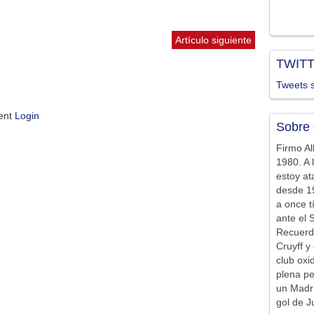
Artículo siguiente
TWIT
Tweets s
ment
Login
Sobre 
Firmo Al
1980. A 
estoy at
desde 19
a once t
ante el 
Recuerd
Cruyff y 
club ox
plena pe
un Madr
gol de J