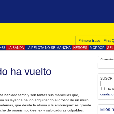
Primera frase - First
×68
LA BANDA
LA PELOTA NO SE MANCHA
HÉROES
MORDOR
SEL
Comentar
do ha vuelto
SUSCRI
He le
condici
ha hablado tanto y son tantas sus maravillas que,
ma su leyenda ha ido adquiriendo el grosor de un muro
 además, que desde la afonía y la embriaguez es grande
Ellos 
che de onanismo, kleenex y salpicaduras culpables.