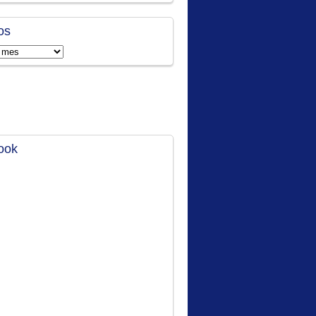
os
ook