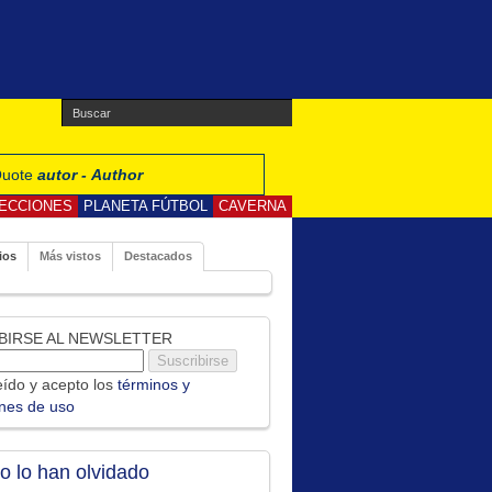
 Quote
autor - Author
ECCIONES
PLANETA FÚTBOL
CAVERNA
ios
Más vistos
Destacados
BIRSE AL NEWSLETTER
ído y acepto los
términos y
ones de uso
no lo han olvidado