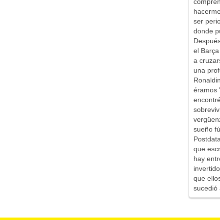
comprend
hacerme 
ser peri
donde pu
Después 
el Barça
a cruzar
una prof
Ronaldin
éramos '
encontr
sobreviv
vergüen
sueño fú
Postdata
que escr
hay entr
inverti
que ello
sucedió 