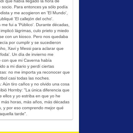
í que había llegado la hora de
socio. Para entonces ya sólo podía
odista y me acogieron en 'El Mundo',
bliqué 'El callejón del ocho'.
me fui a 'Público'. Durante décadas,
 implicó lágrimas, culo prieto y miedo
se con un kiosco. Pero nos quedaba
ecía por cumplir y se sucedieron
ho, Xavi y Messi para aclarar que
foda'. Un día de invierno me
é con que mi Caverna había
ido a mi diario y perdí ciertas
zas: no me importa ya reconocer que
tbol casi todas las noches.
: Aún tiro caños y no olvido una cosa
ibió Hornby: "La única diferencia que
e ellos y yo estriba en que yo he
do más horas, más años, más décadas
s, y por eso comprendo mejor qué
aquella tarde".