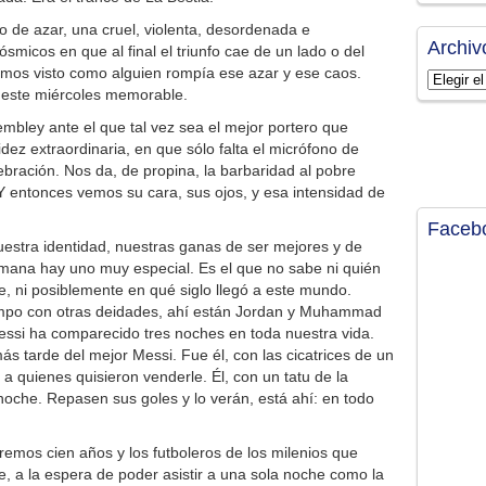
ego de azar, una cruel, violenta, desordenada e
Archiv
micos en que al final el triunfo cae de un lado o del
hemos visto como alguien rompía ese azar y ese caos.
Archivos
 este miércoles memorable.
mbley ante el que tal vez sea el mejor portero que
dez extraordinaria, en que sólo falta el micrófono de
ebración. Nos da, de propina, la barbaridad al pobre
 Y entonces vemos su cara, sus ojos, y esa intensidad de
Faceb
estra identidad, nuestras ganas de ser mejores y de
umana hay uno muy especial. Es el que no sabe ni quién
ve, ni posiblemente en qué siglo llegó a este mundo.
limpo con otras deidades, ahí están Jordan y Muhammad
ssi ha comparecido tres noches en toda nuestra vida.
ás tarde del mejor Messi. Fue él, con las cicatrices de un
 a quienes quisieron venderle. Él, con un tatu de la
noche. Repasen sus goles y lo verán, está ahí: en todo
iremos cien años y los futboleros de los milenios que
te, a la espera de poder asistir a una sola noche como la