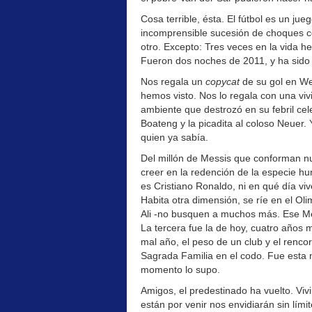
Cosa terrible, ésta. El fútbol es un ju
incomprensible sucesión de choques cós
otro. Excepto: Tres veces en la vida 
Fueron dos noches de 2011, y ha sido
Nos regala un
copycat
de su gol en We
hemos visto. Nos lo regala con una vivi
ambiente que destrozó en su febril cel
Boateng y la picadita al coloso Neuer.
quien ya sabía.
Del millón de Messis que conforman nu
creer en la redención de la especie h
es Cristiano Ronaldo, ni en qué día vi
Habita otra dimensión, se ríe en el O
Ali -no busquen a muchos más. Ese Me
La tercera fue la de hoy, cuatro años m
mal año, el peso de un club y el rencor
Sagrada Familia en el codo. Fue esta 
momento lo supo.
Amigos, el predestinado ha vuelto. Viv
están por venir nos envidiarán sin lími