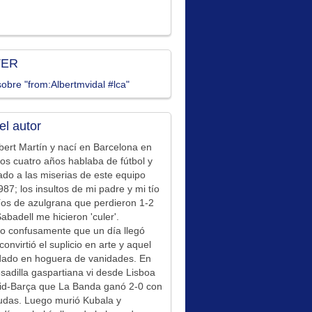
TER
obre "from:Albertmvidal #lca"
el autor
bert Martín y nací en Barcelona en
los cuatro años hablaba de fútbol y
ado a las miserias de este equipo
87; los insultos de mi padre y mi tío
íos de azulgrana que perdieron 1-2
Sabadell me hicieron 'culer'.
o confusamente que un día llegó
convirtió el suplicio en arte y aquel
idado en hoguera de vanidades. En
sadilla gaspartiana vi desde Lisboa
id-Barça que La Banda ganó 2-0 con
udas. Luego murió Kubala y