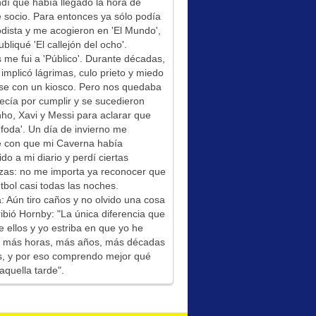
í que había llegado la hora de
socio. Para entonces ya sólo podía
odista y me acogieron en 'El Mundo',
bliqué 'El callejón del ocho'.
me fui a 'Público'. Durante décadas,
 implicó lágrimas, culo prieto y miedo
se con un kiosco. Pero nos quedaba
ecía por cumplir y se sucedieron
ho, Xavi y Messi para aclarar que
foda'. Un día de invierno me
é con que mi Caverna había
ido a mi diario y perdí ciertas
zas: no me importa ya reconocer que
tbol casi todas las noches.
: Aún tiro caños y no olvido una cosa
ibió Hornby: "La única diferencia que
e ellos y yo estriba en que yo he
do más horas, más años, más décadas
s, y por eso comprendo mejor qué
aquella tarde".