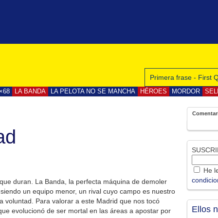
Primera frase - First
×68
LA BANDA
LA PELOTA NO SE MANCHA
HÉROES
MORDOR
SEL
Comentar
ad
SUSCRI
He le
condici
o que duran. La Banda, la perfecta máquina de demoler
 siendo un equipo menor, un rival cuyo campo es nuestro
 voluntad. Para valorar a este Madrid que nos tocó
Ellos 
 que evolucionó de ser mortal en las áreas a apostar por