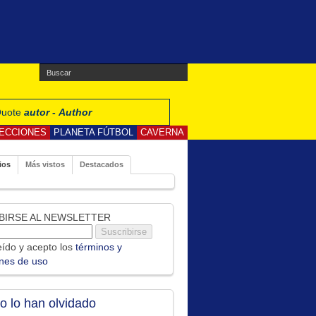
 Quote
autor - Author
ECCIONES
PLANETA FÚTBOL
CAVERNA
ios
Más vistos
Destacados
BIRSE AL NEWSLETTER
ído y acepto los
términos y
ones de uso
no lo han olvidado