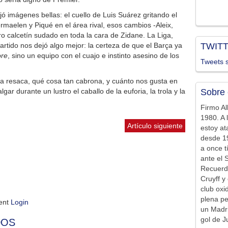
ó imágenes bellas: el cuello de Luis Suárez gritando el
ermaelen y Piqué en el área rival, esos cambios -Aleix,
calcetín sudado en toda la cara de Zidane. La Liga,
artido nos dejó algo mejor: la certeza de que el Barça ya
TWIT
ore
, sino un equipo con el cuajo e instinto asesino de los
Tweets s
La resaca, qué cosa tan cabrona, y cuánto nos gusta en
ar durante un lustro el caballo de la euforia, la trola y la
Sobre 
Firmo Al
1980. A 
Artículo siguiente
estoy at
desde 19
a once t
ante el 
Recuerd
Cruyff y 
club ox
plena pe
ment
Login
un Madr
gol de J
DOS