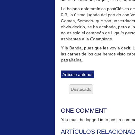
La bajona anfetamínica postClásico dej
0-3, la última jugada del partido con V
Gomes, Semedo- que son un verdadero 
obvia decirlo, se ha acabado, pero el p
no es solo el campeón de Liga
in pect
aspirantes a la
Champions
.
Y la Banda, pues qué les voy a decir. 
las carnes de los que hemos visto cabalg
patrañaína.
Artículo anterior
Destacado
ONE COMMENT
You must be logged in to post a com
ARTÍCULOS RELACIONA