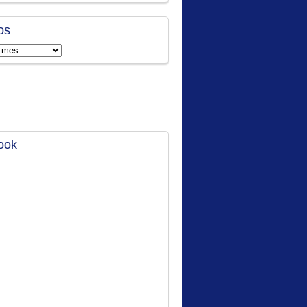
os
ook