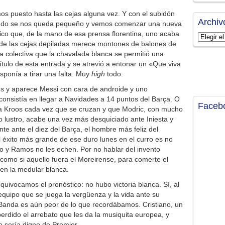
os puesto hasta las cejas alguna vez. Y con el subidón
Archiv
undo se nos queda pequeño y vemos comenzar una nueva
mico que, de la mano de esa prensa florentina, uno acaba
Archivos
 de las cejas depiladas merece montones de balones de
cura colectiva que la chavalada blanca se permitió una
tulo de esta entrada y se atrevió a entonar un «Que viva
ponía a tirar una falta. Muy
high
todo.
nes y aparece Messi con cara de androide y uno
nsistía en llegar a Navidades a 14 puntos del Barça. O
Faceb
 a Kroos cada vez que se cruzan y que Modric, con mucho
mo lustro, acabe una vez más desquiciado ante Iniesta y
e ante el diez del Barça, el hombre más feliz del
l éxito más grande de ese duro lunes en el curro es no
ro y Ramos no les echen. Por no hablar del invento
 como si aquello fuera el Moreirense, para comerte el
 en la medular blanca.
quivocamos el pronóstico: no hubo victoria blanca. Sí, al
quipo que se juega la vergüenza y la vida ante su
a Banda es aún peor de lo que recordábamos. Cristiano, un
perdido el arrebato que les da la musiquita europea, y
o sería digno de Premier.