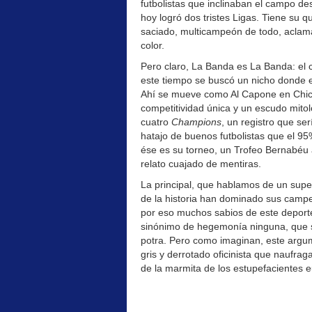
futbolistas que inclinaban el campo d
hoy logró dos tristes Ligas. Tiene su q
saciado, multicampeón de todo, aclama
color.
Pero claro, La Banda es La Banda: el c
este tiempo se buscó un nicho donde es
Ahí se mueve como Al Capone en Chica
competitividad única y un escudo mitol
cuatro
Champions
, un registro que se
hatajo de buenos futbolistas que el 9
ése es su torneo, un Trofeo Bernabéu 
relato cuajado de mentiras.
La principal, que hablamos de un supe
de la historia han dominado sus camp
por eso muchos sabios de este depor
sinónimo de hegemonía ninguna, que si
potra. Pero como imaginan, este argu
gris y derrotado oficinista que naufra
de la marmita de los estupefacientes 