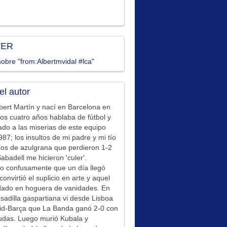
TER
obre "from:Albertmvidal #lca"
el autor
bert Martín y nací en Barcelona en
los cuatro años hablaba de fútbol y
ado a las miserias de este equipo
87; los insultos de mi padre y mi tío
íos de azulgrana que perdieron 1-2
Sabadell me hicieron 'culer'.
o confusamente que un día llegó
convirtió el suplicio en arte y aquel
idado en hoguera de vanidades. En
sadilla gaspartiana vi desde Lisboa
id-Barça que La Banda ganó 2-0 con
udas. Luego murió Kubala y