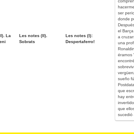
comprend
hacerme 
ser peri
donde pu
Después 
el Barça
I). La
Les notes (II).
Les notes (I):
a cruzar
eni
Sobrats
Despertaferro!
una prof
Ronaldin
éramos '
encontr
sobreviv
vergüen
sueño fú
Postdata
que escr
hay entr
inverti
que ello
sucedió 