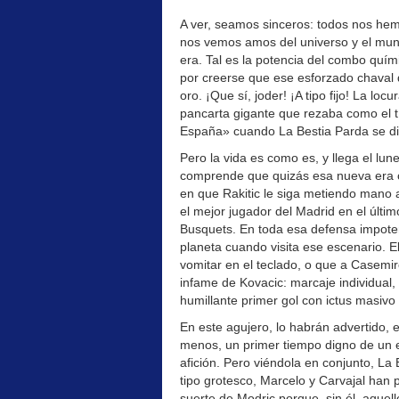
A ver, seamos sinceros: todos nos hem
nos vemos amos del universo y el m
era. Tal es la potencia del combo quí
por creerse que ese esforzado chaval
oro. ¡Que sí, joder! ¡A tipo fijo! La lo
pancarta gigante que rezaba como el tí
España» cuando La Bestia Parda se dis
Pero la vida es como es, y llega el lu
comprende que quizás esa nueva era co
en que Rakitic le siga metiendo mano
el mejor jugador del Madrid en el últi
Busquets. En toda esa defensa impotent
planeta cuando visita ese escenario. E
vomitar en el teclado, o que a Casemi
infame de Kovacic: marcaje individual,
humillante primer gol con ictus masivo
En este agujero, lo habrán advertido, e
menos, un primer tiempo digno de un e
afición. Pero viéndola en conjunto, L
tipo grotesco, Marcelo y Carvajal han 
suerte de Modric porque, sin él, aquell