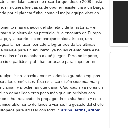
esde la medular, conviene recordar que desde 2009 hasta
ué: ni siquiera fue capaz de oponer resistencia a un Barça
do por el planeta fútbol como el mejor equipo visto en
onjunto más ganador del planeta y de la historia, y en
tar a la altura de su prestigio. Y lo encontró en Europa.
go, y la suerte, los emparejamientos atroces, una
ógico la han acompañado a lograr tres de las últimas
ría salvaje para un equipazo, ya no les cuento para este
5% de los días no saben a qué juegan. Pero no importa,
a siete partidos, y ahí han arrasado para imponer un
rquipo. Y no: absolutamente todos los grandes equipos
eonatos domésticos. Ésa es la condición
sine qua non
y
te claman y proclaman que ganar
Champions
ya no es un
 no ganas ligas eres poco más que un arribista con
mento ha fracasado; la propaganda estaba hecha y este
ga miserablemente de lunes a viernes ha gozado del chollo
europeos para arrasar con todo. Y
arriba, arriba, arriba
: