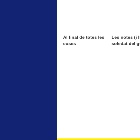
Al final de totes les
Les notes (i II
coses
soledat del g