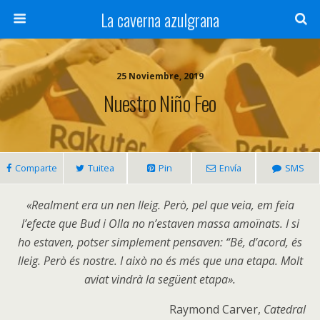
La caverna azulgrana
25 Noviembre, 2019
Nuestro Niño Feo
Comparte
Tuitea
Pin
Envía
SMS
«Realment era un nen lleig. Però, pel que veia, em feia
l’efecte que Bud i Olla no n’estaven massa amoïnats. I si
ho estaven, potser simplement pensaven: “Bé, d’acord, és
lleig. Però és nostre. I això no és més que una etapa. Molt
aviat vindrà la següent etapa».
Raymond Carver,
Catedral