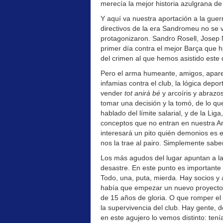
merecía la mejor historia azulgrana de
Y aquí va nuestra aportación a la guerr
directivos de la era Sandromeu no se
protagonizaron. Sandro Rosell, Josep
primer día contra el mejor Barça que h
del crimen al que hemos asistido este
Pero el arma humeante, amigos, apar
infamias contra el club, la lógica depo
vender
tot anirà bé
y arcoíris y abraz
tomar una decisión y la tomó, de lo q
hablado del límite salarial, y de la Li
conceptos que no entran en nuestra A
interesará un pito quién demonios es e
nos la trae al pairo. Simplemente sabe
Los más agudos del lugar apuntan a la 
desastre. En este punto es importante 
Todo, una, puta, mierda. Hay socios y 
había que empezar un nuevo proyecto 
de 15 años de gloria. O que romper el
la supervivencia del club. Hay gente,
en este agujero lo vemos distinto: tení