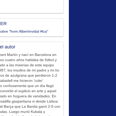
TER
obre "from:Albertmvidal #lca"
el autor
bert Martín y nací en Barcelona en
los cuatro años hablaba de fútbol y
ado a las miserias de este equipo
87; los insultos de mi padre y mi tío
íos de azulgrana que perdieron 1-2
Sabadell me hicieron 'culer'.
o confusamente que un día llegó
convirtió el suplicio en arte y aquel
idado en hoguera de vanidades. En
sadilla gaspartiana vi desde Lisboa
id-Barça que La Banda ganó 2-0 con
udas. Luego murió Kubala y