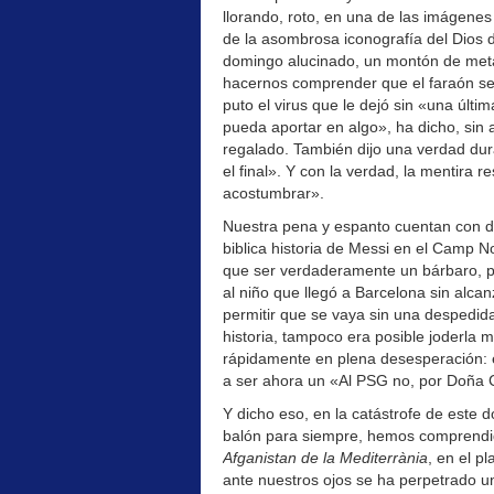
llorando, roto, en una de las imágenes
de la asombrosa iconografía del Dios d
domingo alucinado, un montón de metal
hacernos comprender que el faraón se
puto el virus que le dejó sin «una últi
pueda aportar en algo», ha dicho, sin 
regalado. También dijo una verdad dur
el final». Y con la verdad, la mentira r
acostumbrar».
Nuestra pena y espanto cuentan con dos
biblica historia de Messi en el Camp 
que ser verdaderamente un bárbaro, par
al niño que llegó a Barcelona sin alc
permitir que se vaya sin una despedid
historia, tampoco era posible joderla
rápidamente en plena desesperación:
a ser ahora un «Al PSG no, por Doña C
Y dicho eso, en la catástrofe de este 
balón para siempre, hemos comprendid
Afganistan de la Mediterrània
, en el p
ante nuestros ojos se ha perpetrado u