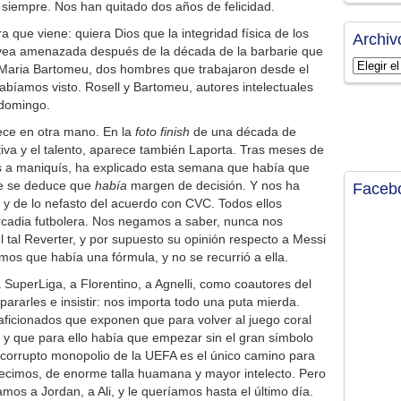
 siempre. Nos han quitado dos años de felicidad.
a que viene: quiera Dios que la integridad física de los
Archiv
 vea amenazada después de la década de la barbarie que
Archivos
 Maria Bartomeu, dos hombres que trabajaron desde el
abíamos visto. Rosell y Bartomeu, autores intelectuales
 domingo.
ece en otra mano. En la
foto finish
de una década de
rtiva y el talento, aparece también Laporta. Tras meses de
os a maniquís, ha explicado esta semana que había que
ue se deduce que
había
margen de decisión. Y nos ha
Faceb
ga, y de lo nefasto del acuerdo con CVC. Todos ellos
rcadia futbolera. Nos negamos a saber, nunca nos
l tal Reverter, y por supuesto su opinión respecto a Messi
mos que había una fórmula, y no se recurrió a ella.
SuperLiga, a Florentino, a Agnelli, como coautores del
pararles e insistir: nos importa todo una puta mierda.
aficionados que exponen que para volver al juego coral
y que para ello había que empezar sin el gran símbolo
 corrupto monopolio de la UEFA es el único camino para
 decimos, de enorme talla huamana y mayor intelecto. Pero
amos a Jordan, a Ali, y le queríamos hasta el último día.