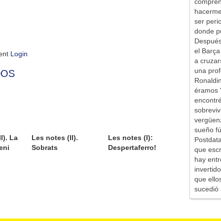
comprend
hacerme 
ser peri
donde pu
Después 
el Barça
ment
Login
a cruzar
una prof
DOS
Ronaldin
éramos '
encontr
sobreviv
vergüen
sueño fú
I). La
Les notes (II).
Les notes (I):
Postdata
eni
Sobrats
Despertaferro!
que escr
hay entr
inverti
que ello
sucedió 