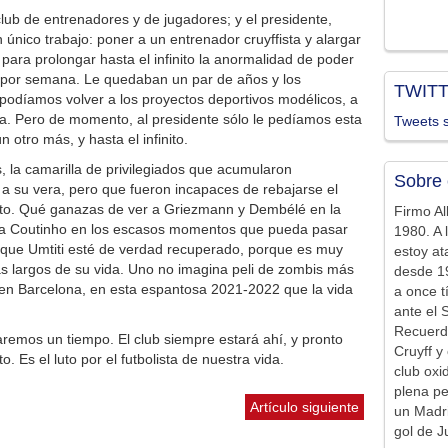
lub de entrenadores y de jugadores; y el presidente,
 único trabajo: poner a un entrenador cruyffista y alargar
 para prolongar hasta el infinito la anormalidad de poder
es por semana. Le quedaban un par de años y los
TWIT
odíamos volver a los proyectos deportivos modélicos, a
riba. Pero de momento, al presidente sólo le pedíamos esta
Tweets s
 otro más, y hasta el infinito.
s, la camarilla de privilegiados que acumularon
Sobre 
s a su vera, pero que fueron incapaces de rebajarse el
rato. Qué ganazas de ver a Griezmann y Dembélé en la
Firmo Al
a a Coutinho en los escasos momentos que pueda pasar
1980. A 
 que Umtiti esté de verdad recuperado, porque es muy
estoy at
 largos de su vida. Uno no imagina peli de zombis más
desde 19
 en Barcelona, en esta espantosa 2021-2022 que la vida
a once t
ante el 
Recuerd
aremos un tiempo. El club siempre estará ahí, y pronto
Cruyff y 
 Es el luto por el futbolista de nuestra vida.
club ox
plena pe
Artículo siguiente
un Madr
gol de J