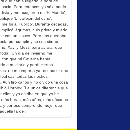
í que había llegado la hora de
socio. Para entonces ya sólo podía
odista y me acogieron en 'El Mundo',
bliqué 'El callejón del ocho'.
me fui a 'Público'. Durante décadas,
 implicó lágrimas, culo prieto y miedo
se con un kiosco. Pero nos quedaba
ecía por cumplir y se sucedieron
ho, Xavi y Messi para aclarar que
foda'. Un día de invierno me
é con que mi Caverna había
ido a mi diario y perdí ciertas
zas: no me importa ya reconocer que
tbol casi todas las noches.
: Aún tiro caños y no olvido una cosa
ibió Hornby: "La única diferencia que
e ellos y yo estriba en que yo he
do más horas, más años, más décadas
s, y por eso comprendo mejor qué
aquella tarde".