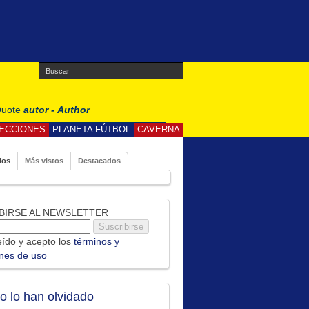
 Quote
autor - Author
ECCIONES
PLANETA FÚTBOL
CAVERNA
ios
Más vistos
Destacados
BIRSE AL NEWSLETTER
ído y acepto los
términos y
ones de uso
no lo han olvidado