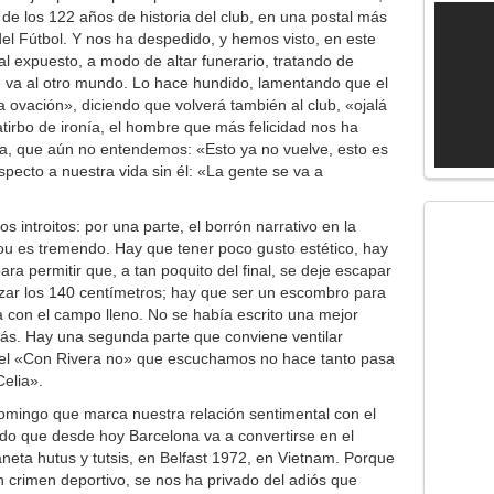
 de los 122 años de historia del club, en una postal más
el Fútbol. Y nos ha despedido, y hemos visto, en este
 expuesto, a modo de altar funerario, tratando de
 va al otro mundo. Lo hace hundido, lamentando que el
ma ovación», diciendo que volverá también al club, «ojalá
atirbo de ironía, el hombre que más felicidad nos ha
a, que aún no entendemos: «Esto ya no vuelve, esto es
especto a nuestra vida sin él: «La gente se va a
 introitos: por una parte, el borrón narrativo en la
Nou es tremendo. Hay que tener poco gusto estético, hay
a permitir que, a tan poquito del final, se deje escapar
anzar los 140 centímetros; hay que ser un escombro para
a con el campo lleno. No se había escrito una mejor
 más. Hay una segunda parte que conviene ventilar
 el «Con Rivera no» que escuchamos no hace tanto pasa
elia».
domingo que marca nuestra relación sentimental con el
o que desde hoy Barcelona va a convertirse en el
laneta hutus y tutsis, en Belfast 1972, en Vietnam. Porque
n crimen deportivo, se nos ha privado del adiós que