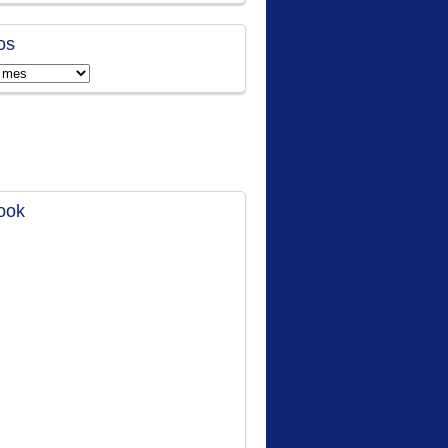
os
ook