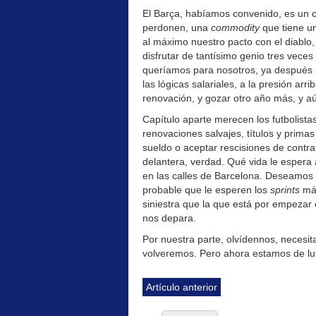
El Barça, habíamos convenido, es un c
perdonen, una
commodity
que tiene un
al máximo nuestro pacto con el diablo,
disfrutar de tantísimo genio tres vec
queríamos para nosotros, ya después p
las lógicas salariales, a la presión ar
renovación, y gozar otro año más, y aún
Capítulo aparte merecen los futbolista
renovaciones salvajes, títulos y prima
sueldo o aceptar rescisiones de cont
delantera, verdad. Qué vida le esper
en las calles de Barcelona. Deseamos
probable que le esperen los
sprints
más
siniestra que la que está por empezar
nos depara.
Por nuestra parte, olvídennos, necesit
volveremos. Pero ahora estamos de luto.
Artículo anterior