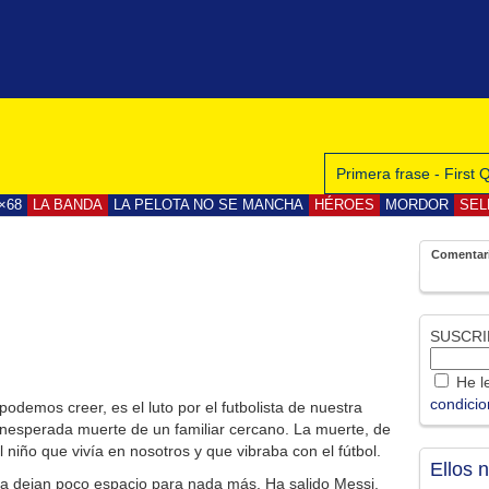
Primera frase - First
×68
LA BANDA
LA PELOTA NO SE MANCHA
HÉROES
MORDOR
SEL
Comentar
SUSCRI
He le
condici
odemos creer, es el luto por el futbolista de nuestra
inesperada muerte de un familiar cercano. La muerte, de
l niño que vivía en nosotros y que vibraba con el fútbol.
Ellos 
iza dejan poco espacio para nada más. Ha salido Messi,