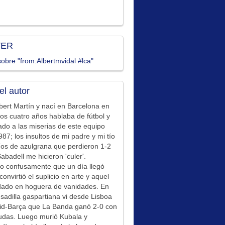
TER
obre "from:Albertmvidal #lca"
el autor
bert Martín y nací en Barcelona en
los cuatro años hablaba de fútbol y
ado a las miserias de este equipo
87; los insultos de mi padre y mi tío
íos de azulgrana que perdieron 1-2
Sabadell me hicieron 'culer'.
o confusamente que un día llegó
convirtió el suplicio en arte y aquel
idado en hoguera de vanidades. En
sadilla gaspartiana vi desde Lisboa
id-Barça que La Banda ganó 2-0 con
udas. Luego murió Kubala y