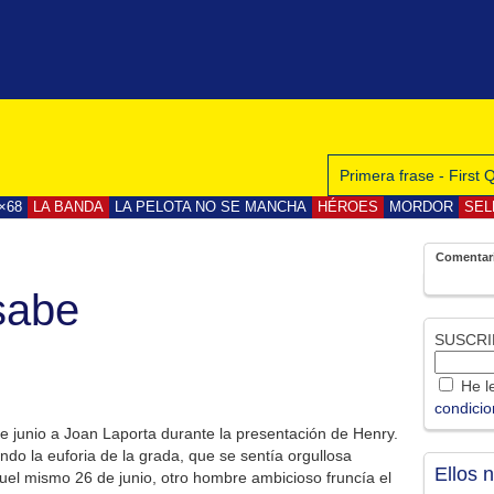
Primera frase - First
×68
LA BANDA
LA PELOTA NO SE MANCHA
HÉROES
MORDOR
SEL
Comentar
sabe
SUSCRI
He le
condici
e junio a Joan Laporta durante la presentación de Henry.
o la euforia de la grada, que se sentía orgullosa
Ellos 
el mismo 26 de junio, otro hombre ambicioso fruncía el