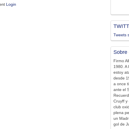
ment
Login
TWIT
Tweets s
Sobre 
Firmo Al
1980. A 
estoy at
desde 19
a once t
ante el 
Recuerd
Cruyff y 
club ox
plena pe
un Madr
gol de J