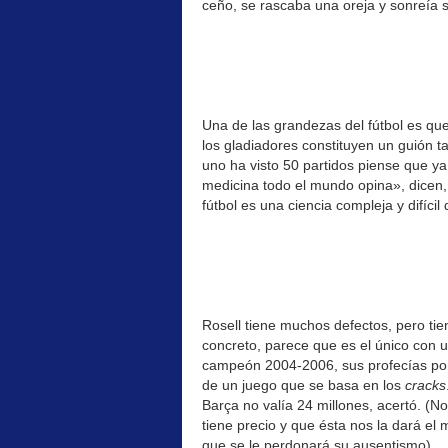
ceño, se rascaba una oreja y sonreía s
Una de las grandezas del fútbol es que
los gladiadores constituyen un guión t
uno ha visto 50 partidos piense que ya
medicina todo el mundo opina», dicen,
fútbol es una ciencia compleja y difícil
Rosell tiene muchos defectos, pero tie
concreto, parece que es el único con 
campeón 2004-2006, sus profecías pon
de un juego que se basa en los
cracks
Barça no valía 24 millones, acertó. (N
tiene precio y que ésta nos la dará el
que se le perdonará su ausentismo).