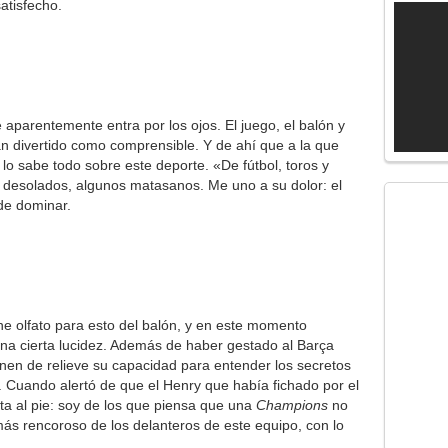
atisfecho.
 aparentemente entra por los ojos. El juego, el balón y
an divertido como comprensible. Y de ahí que a la que
 lo sabe todo sobre este deporte. «De fútbol, toros y
 desolados, algunos matasanos. Me uno a su dolor: el
 de dominar.
ne olfato para esto del balón, y en este momento
una cierta lucidez. Además de haber gestado al Barça
en de relieve su capacidad para entender los secretos
. Cuando alertó de que el Henry que había fichado por el
ota al pie: soy de los que piensa que una
Champions
no
 más rencoroso de los delanteros de este equipo, con lo