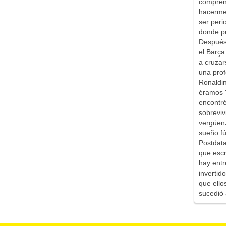
comprend
hacerme 
ser peri
donde pu
Después 
el Barça
a cruzar
una prof
Ronaldin
éramos '
encontr
sobreviv
vergüen
sueño fú
Postdata
que escr
hay entr
inverti
que ello
sucedió 