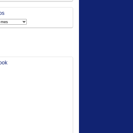
os
ook