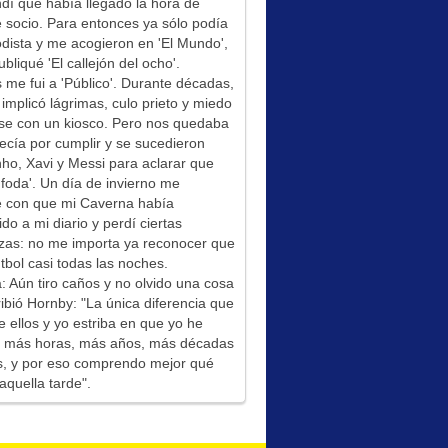
í que había llegado la hora de
socio. Para entonces ya sólo podía
odista y me acogieron en 'El Mundo',
bliqué 'El callejón del ocho'.
me fui a 'Público'. Durante décadas,
 implicó lágrimas, culo prieto y miedo
se con un kiosco. Pero nos quedaba
ecía por cumplir y se sucedieron
ho, Xavi y Messi para aclarar que
foda'. Un día de invierno me
é con que mi Caverna había
ido a mi diario y perdí ciertas
zas: no me importa ya reconocer que
tbol casi todas las noches.
: Aún tiro caños y no olvido una cosa
ibió Hornby: "La única diferencia que
e ellos y yo estriba en que yo he
do más horas, más años, más décadas
s, y por eso comprendo mejor qué
aquella tarde".