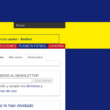
 Quote
autor - Author
ECCIONES
PLANETA FÚTBOL
CAVERNA
ios
Más vistos
Destacados
BIRSE AL NEWSLETTER
ído y acepto los
términos y
ones de uso
no lo han olvidado