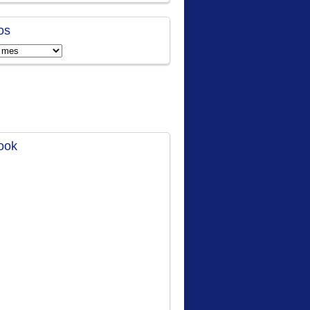
os
ook