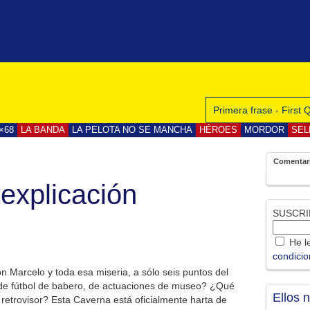
Primera frase - First
×68
LA BANDA
LA PELOTA NO SE MANCHA
HÉROES
MORDOR
SEL
Comentar
 explicación
SUSCRI
He le
condici
 Marcelo y toda esa miseria, a sólo seis puntos del
 de fútbol de babero, de actuaciones de museo? ¿Qué
Ellos 
 retrovisor? Esta Caverna está oficialmente harta de