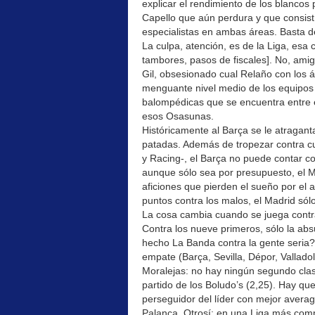
explicar el rendimiento de los blancos
Capello que aún perdura y que consist
especialistas en ambas áreas. Basta de
La culpa, atención, es de la Liga, esa 
tambores, pasos de fiscales]. No, ami
Gil, obsesionado cual Relaño con los 
menguante nivel medio de los equipos 
balompédicas que se encuentra entre el
esos Osasunas.
Históricamente al Barça se le atragant
patadas. Además de tropezar contra cu
y Racing-, el Barça no puede contar 
aunque sólo sea por presupuesto, el M
aficiones que pierden el sueño por el 
puntos contra los malos, el Madrid sól
La cosa cambia cuando se juega contra
Contra los nueve primeros, sólo la abs
hecho La Banda contra la gente seria
empate (Barça, Sevilla, Dépor, Valladolid
Moralejas: no hay ningún segundo clas
partido de los Boludo’s (2,25). Hay qu
perseguidor del líder con mejor averag
Palanca. Otrosí: en una Liga más compe