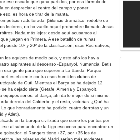
 por ese escudo que gana partidos, por esa fórmula de
ía en despreciar el centro del campo y poner
 eso, es hora de tirar de la manta.
competición adulterada. [Silencio dramático, redoble de
gos lectores, no ha vuelto aquel prohombre llamado Jesús
árbitros. Nada más lejos: desde aquí acusamos al
que juegan en Primera. A ese batallón de ruinas
 puesto 10º y 20º de la clasificación, esos Recreativos,
an los equipos de medio pelo, y este año los hay a
atro aspirantes al descenso -Espanyol, Numancia, Betis
con esa gente para que superen a La Banda. Porque
adrí es eficiente contra esos humildes clubes de
autógrafo de Guti. Mientras el Barça se ha dejado 12
o se ha dejado siete (Getafe, Almería y Espanyol).
 equipos serios: el Barça, ahí da lo mejor de sí mismo.
urda derrota del Calderón y el resto, victorias. ¿Qué ha
? Lo que honradamente ha podido: cuatro derrotas y un
 y Atleti).
ificado en la Europa civilizada que sume los puntos por
e irse al submundo de la Liga escocesa para encontrar un
e goleador: el Rangers tiene +37, por +35 los de
titiva, las miserias del Madrí serían más evidentes.