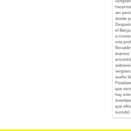
comprend
hacerme 
ser peri
donde pu
Después 
el Barça
a cruzar
una prof
Ronaldin
éramos '
encontr
sobreviv
vergüen
sueño fú
Postdata
que escr
hay entr
inverti
que ello
sucedió 