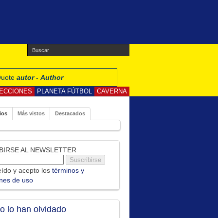
 Quote
autor - Author
ECCIONES
PLANETA FÚTBOL
CAVERNA
ios
Más vistos
Destacados
BIRSE AL NEWSLETTER
ído y acepto los
términos y
ones de uso
no lo han olvidado