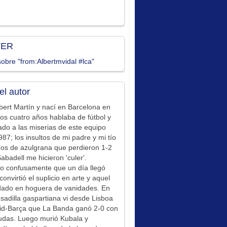
TER
obre "from:Albertmvidal #lca"
el autor
bert Martín y nací en Barcelona en
los cuatro años hablaba de fútbol y
ado a las miserias de este equipo
87; los insultos de mi padre y mi tío
íos de azulgrana que perdieron 1-2
Sabadell me hicieron 'culer'.
o confusamente que un día llegó
convirtió el suplicio en arte y aquel
idado en hoguera de vanidades. En
sadilla gaspartiana vi desde Lisboa
id-Barça que La Banda ganó 2-0 con
udas. Luego murió Kubala y