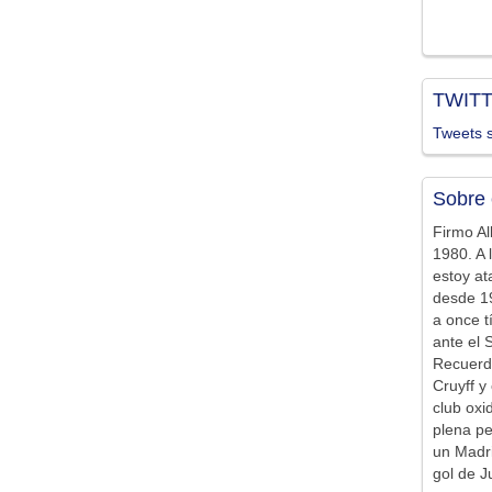
TWIT
Tweets s
Sobre 
Firmo Al
1980. A 
estoy at
desde 19
a once t
ante el 
Recuerd
Cruyff y 
club ox
plena pe
un Madr
gol de J