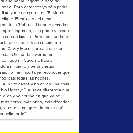
í que había llegado la hora de
socio. Para entonces ya sólo podía
odista y me acogieron en 'El Mundo',
bliqué 'El callejón del ocho'.
me fui a 'Público'. Durante décadas,
 implicó lágrimas, culo prieto y miedo
se con un kiosco. Pero nos quedaba
ecía por cumplir y se sucedieron
ho, Xavi y Messi para aclarar que
foda'. Un día de invierno me
é con que mi Caverna había
ido a mi diario y perdí ciertas
zas: no me importa ya reconocer que
tbol casi todas las noches.
: Aún tiro caños y no olvido una cosa
ibió Hornby: "La única diferencia que
e ellos y yo estriba en que yo he
do más horas, más años, más décadas
s, y por eso comprendo mejor qué
aquella tarde".