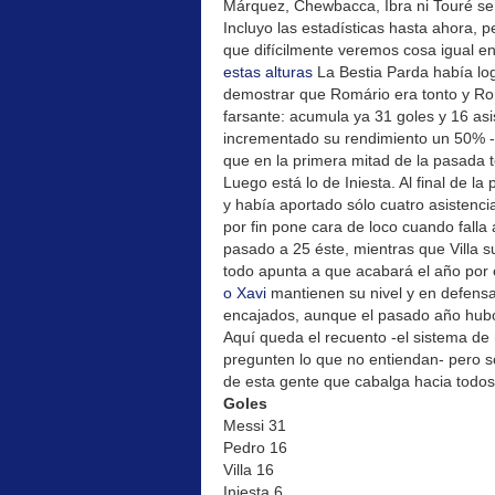
Márquez, Chewbacca, Ibra ni Touré se
Incluyo las estadísticas hasta ahora, p
que difícilmente veremos cosa igual en
estas alturas
La Bestia Parda había log
demostrar que Romário era tonto y Ron
farsante: acumula ya 31 goles y 16 asis
incrementado su rendimiento un 50% -
que en la primera mitad de la pasada 
Luego está lo de Iniesta. Al final de 
y había aportado sólo cuatro asistencia
por fin pone cara de loco cuando falla 
pasado a 25 éste, mientras que Villa 
todo apunta a que acabará el año por
o Xavi
mantienen su nivel y en defens
encajados, aunque el pasado año hubo
Aquí queda el recuento -el sistema de r
pregunten lo que no entiendan- pero s
de esta gente que cabalga hacia todos 
Goles
Messi 31
Pedro 16
Villa 16
Iniesta 6