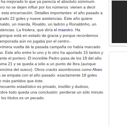
 ha mejorado lo que ya parecía el absoluto súmmum.
ero no se dejen influir por los números: vienen a decir
 esta encarnación. Detalles importantes: el año pasado a
rado 22 goles y nueve asistencias. Este año quiere
aldo, un mierda, Rivaldo, un ladrón y Ronaldinho, un
tencias. La friolera, que diría
el maestro
. Ha
porque está en estado de gracia y porque recordemos
temporada aún no jugaba por el centro-.
la primera vuelta de la pasada campaña no había marcado
s. Este año entre lo uno y lo otro ha aportado 15 tantos y
ante el portero. El increíble Pedro pasa de los 18 del año
suma 21 y se queda a sólo a un punto de Ibra (aunque
 encima del sueco). Otros
cracks
asombrosos como
Alves
a se empata con el año pasado: exactamente 18 goles
 más partidos que éste.
ecuento estadístico es privado, insólito y dudoso,
obre todo queda una conclusión: perderse un sólo minuto
los títulos es un pecado.