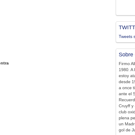
TWIT
Tweets s
Sobre 
ontra
Firmo Al
1980. A 
estoy at
desde 19
a once t
ante el 
Recuerd
Cruyff y 
club ox
plena pe
un Madr
gol de J