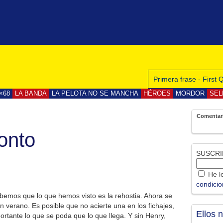
Primera frase - First
×68
LA BANDA
LA PELOTA NO SE MANCHA
HÉROES
MORDOR
SEL
Comentar
onto
SUSCRI
He le
condici
bemos que lo que hemos visto es la rehostia. Ahora se
n verano. Es posible que no acierte una en los fichajes,
Ellos 
rtante lo que se poda que lo que llega. Y sin Henry,