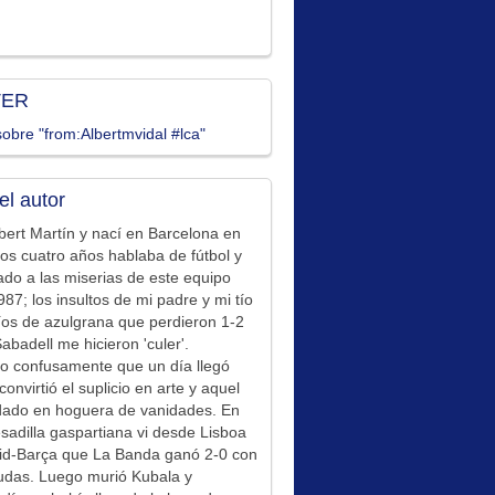
TER
obre "from:Albertmvidal #lca"
el autor
bert Martín y nací en Barcelona en
los cuatro años hablaba de fútbol y
ado a las miserias de este equipo
87; los insultos de mi padre y mi tío
íos de azulgrana que perdieron 1-2
Sabadell me hicieron 'culer'.
o confusamente que un día llegó
convirtió el suplicio en arte y aquel
idado en hoguera de vanidades. En
sadilla gaspartiana vi desde Lisboa
id-Barça que La Banda ganó 2-0 con
udas. Luego murió Kubala y