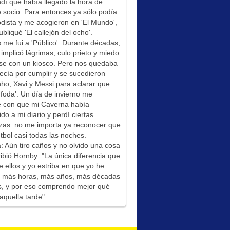
í que había llegado la hora de
socio. Para entonces ya sólo podía
odista y me acogieron en 'El Mundo',
bliqué 'El callejón del ocho'.
me fui a 'Público'. Durante décadas,
 implicó lágrimas, culo prieto y miedo
se con un kiosco. Pero nos quedaba
ecía por cumplir y se sucedieron
ho, Xavi y Messi para aclarar que
foda'. Un día de invierno me
é con que mi Caverna había
ido a mi diario y perdí ciertas
zas: no me importa ya reconocer que
tbol casi todas las noches.
: Aún tiro caños y no olvido una cosa
ibió Hornby: "La única diferencia que
e ellos y yo estriba en que yo he
do más horas, más años, más décadas
s, y por eso comprendo mejor qué
aquella tarde".