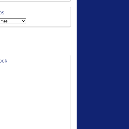
os
ook