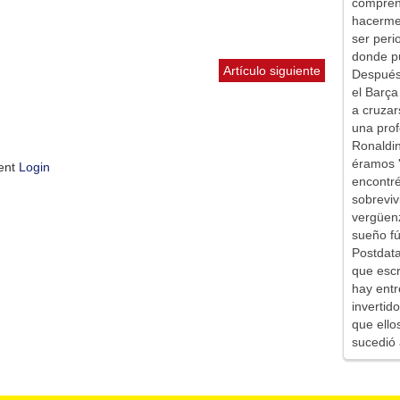
comprend
hacerme 
ser peri
donde pu
Artículo siguiente
Después 
el Barça
a cruzar
una prof
Ronaldin
éramos '
ment
Login
encontr
sobreviv
vergüen
sueño fú
Postdata
que escr
hay entr
inverti
que ello
sucedió 