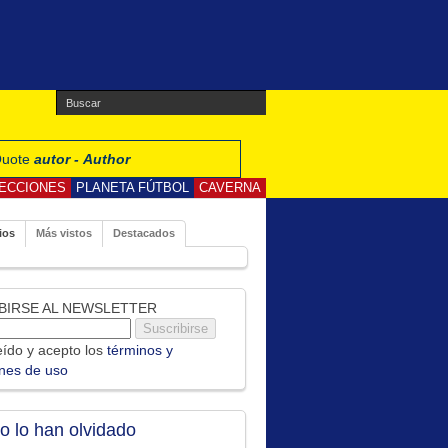
 Quote
autor - Author
ECCIONES
PLANETA FÚTBOL
CAVERNA
ios
Más vistos
Destacados
BIRSE AL NEWSLETTER
ído y acepto los
términos y
ones de uso
no lo han olvidado