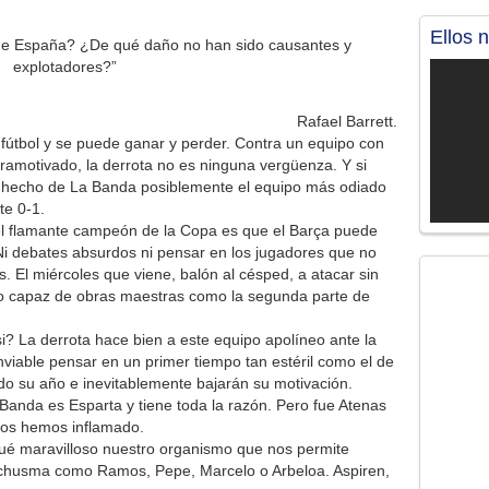
Ellos 
de España? ¿De qué daño no han sido causantes y
explotadores?”
Rafael Barrett.
 fútbol y se puede ganar y perder. Contra un equipo con
ramotivado, la derrota no es ninguna vergüenza. Y si
a hecho de La Banda posiblemente el equipo más odiado
te 0-1.
y el flamante campeón de la Copa es que el Barça puede
 Ni debates absurdos ni pensar en los jugadores que no
s. El miércoles que viene, balón al césped, a atacar sin
o capaz de obras maestras como la segunda parte de
i? La derrota hace bien a este equipo apolíneo ante la
viable pensar en un primer tiempo tan estéril como el de
do su año e inevitablemente bajarán su motivación.
Banda es Esparta y tiene toda la razón. Pero fue Atenas
 nos hemos inflamado.
ué maravilloso nuestro organismo que nos permite
a chusma como Ramos, Pepe, Marcelo o Arbeloa. Aspiren,