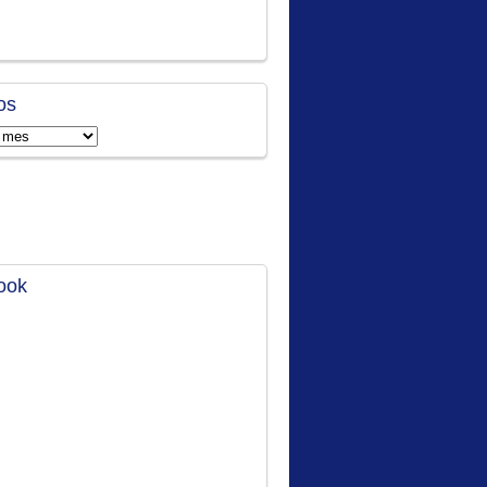
os
ook