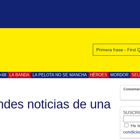
Primera frase - First
×68
LA BANDA
LA PELOTA NO SE MANCHA
HÉROES
MORDOR
SEL
Comentar
ndes noticias de una
SUSCRI
He le
condici