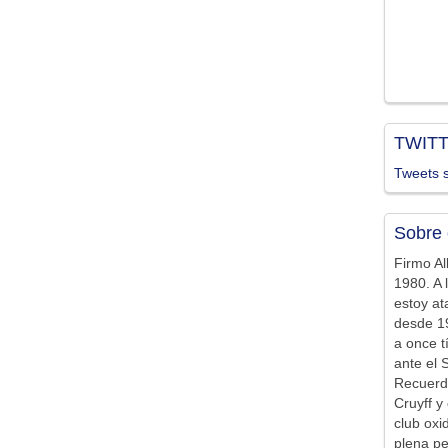
TWIT
Tweets s
Sobre 
Firmo Al
1980. A 
estoy at
desde 19
a once t
ante el 
Recuerd
Cruyff y 
club ox
plena pe