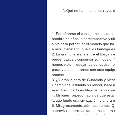
“¿Qué no han hecho los reyes 
1. Permítanme el consejo zen: esto es
hambre de años, hipercompetitivo y ult
sirve para perpetuar el modelo que h
a nivel planetario, que Dios bendiga es
2. La gran diferencia entre el Barça 
perder títulos y conservar su modelo.
hemos visto ni quejarnos de los árbitro
parar y a asombrarnos con este equip
anoche.
3. ¿Vieron la cara de Guardiola y Mess
Champions, estimula su rencor, hace in
ayer. Los jugadores blancos han salva
4. Mi buen Torpedo habla de que esta 
la que fundó una civilización, y ahora
5. Milagrosamente, aún respiramos. Q
sobrevivir a derrotas tan duras contr