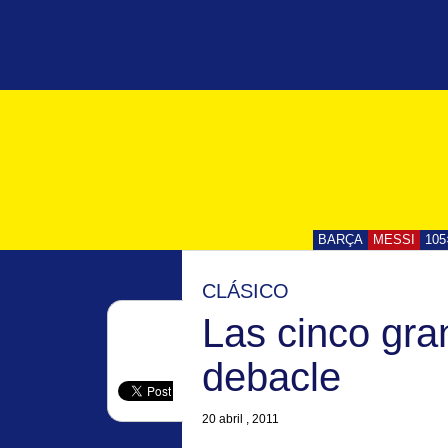
BARÇA
MESSI
105
CLÁSICO
Las cinco gra
debacle
20 abril , 2011