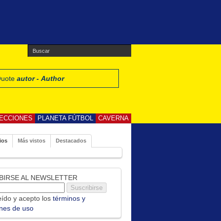
 Quote
autor - Author
ECCIONES
PLANETA FÚTBOL
CAVERNA
ios
Más vistos
Destacados
BIRSE AL NEWSLETTER
ído y acepto los
términos y
ones de uso