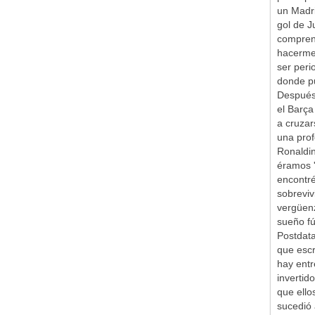
un Madr
gol de J
comprend
hacerme 
ser peri
donde pu
Después 
el Barça
a cruzar
una prof
Ronaldin
éramos '
encontr
sobreviv
vergüen
sueño fú
Postdata
que escr
hay entr
inverti
que ello
sucedió 