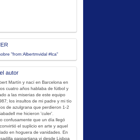
TER
obre "from:Albertmvidal #lca"
el autor
bert Martín y nací en Barcelona en
los cuatro años hablaba de fútbol y
ado a las miserias de este equipo
87; los insultos de mi padre y mi tío
íos de azulgrana que perdieron 1-2
Sabadell me hicieron 'culer'.
o confusamente que un día llegó
convirtió el suplicio en arte y aquel
idado en hoguera de vanidades. En
sadilla gaspartiana vi desde Lisboa