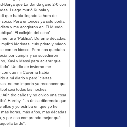
id-Barça que La Banda ganó 2-0 con
udas. Luego murió Kubala y
í que había llegado la hora de
socio. Para entonces ya sólo podía
odista y me acogieron en 'El Mundo',
bliqué 'El callejón del ocho'.
me fui a 'Público'. Durante décadas,
 implicó lágrimas, culo prieto y miedo
se con un kiosco. Pero nos quedaba
ecía por cumplir y se sucedieron
ho, Xavi y Messi para aclarar que
foda'. Un día de invierno me
é con que mi Caverna había
ido a mi diario y perdí ciertas
zas: no me importa ya reconocer que
tbol casi todas las noches.
: Aún tiro caños y no olvido una cosa
ibió Hornby: "La única diferencia que
e ellos y yo estriba en que yo he
do más horas, más años, más décadas
s, y por eso comprendo mejor qué
aquella tarde".