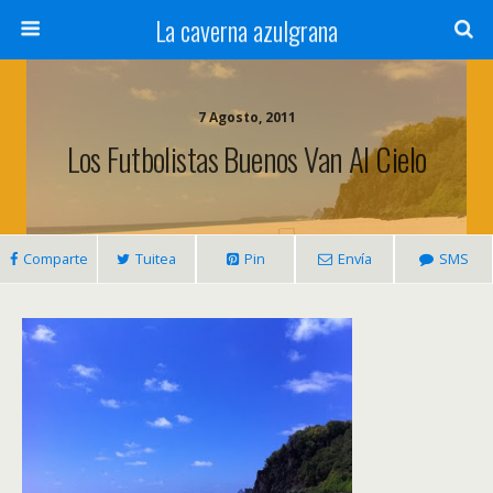
La caverna azulgrana
7 Agosto, 2011
Los Futbolistas Buenos Van Al Cielo
Comparte
Tuitea
Pin
Envía
SMS