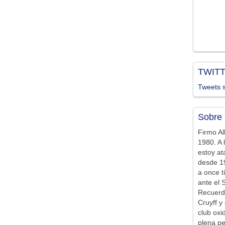
TWIT
Tweets s
Sobre 
Firmo Al
1980. A 
estoy at
desde 19
a once t
ante el 
Recuerd
Cruyff y 
club ox
plena pe