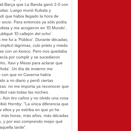
id-Barça que La Banda ganó 2-0 con
udas. Luego murió Kubala y
í que había llegado la hora de
socio. Para entonces ya sólo podía
odista y me acogieron en 'El Mundo',
bliqué 'El callejón del ocho'.
me fui a 'Público'. Durante décadas,
 implicó lágrimas, culo prieto y miedo
se con un kiosco. Pero nos quedaba
ecía por cumplir y se sucedieron
ho, Xavi y Messi para aclarar que
foda'. Un día de invierno me
é con que mi Caverna había
ido a mi diario y perdí ciertas
zas: no me importa ya reconocer que
tbol casi todas las noches.
: Aún tiro caños y no olvido una cosa
ibió Hornby: "La única diferencia que
e ellos y yo estriba en que yo he
do más horas, más años, más décadas
s, y por eso comprendo mejor qué
aquella tarde".