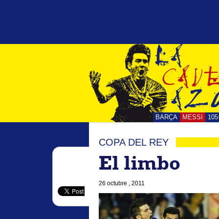
BARÇA
MESSI
105
COPA DEL REY
El limbo
26 octubre , 2011