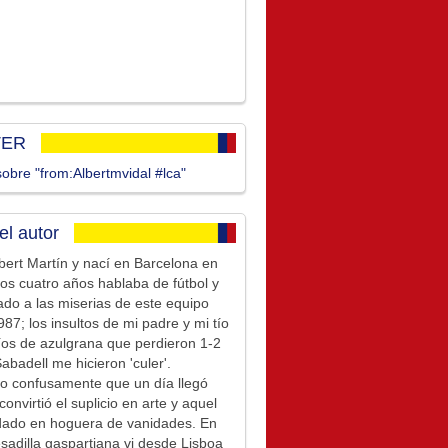
TER
obre "from:Albertmvidal #lca"
el autor
bert Martín y nací en Barcelona en
los cuatro años hablaba de fútbol y
ado a las miserias de este equipo
87; los insultos de mi padre y mi tío
íos de azulgrana que perdieron 1-2
Sabadell me hicieron 'culer'.
o confusamente que un día llegó
convirtió el suplicio en arte y aquel
idado en hoguera de vanidades. En
sadilla gaspartiana vi desde Lisboa