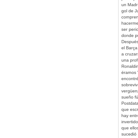
un Madr
gol de J
comprend
hacerme 
ser peri
donde pu
Después 
el Barça
a cruzar
una prof
Ronaldin
éramos '
encontr
sobreviv
vergüen
sueño fú
Postdata
que escr
hay entr
inverti
que ello
sucedió 