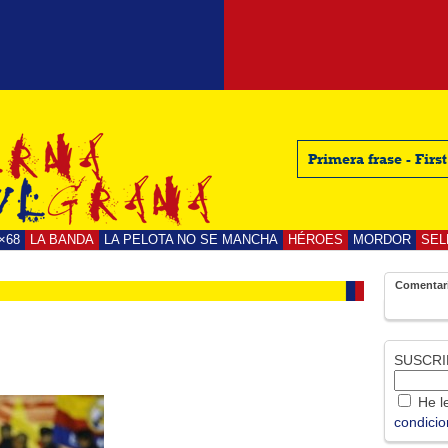
Primera frase - Firs
×68
LA BANDA
LA PELOTA NO SE MANCHA
HÉROES
MORDOR
SEL
Comentar
SUSCRI
He le
condici