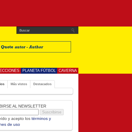
t Quote
autor - Author
ECCIONES
PLANETA FÚTBOL
CAVERNA
ios
Más vistos
Destacados
BIRSE AL NEWSLETTER
ído y acepto los
términos y
ones de uso