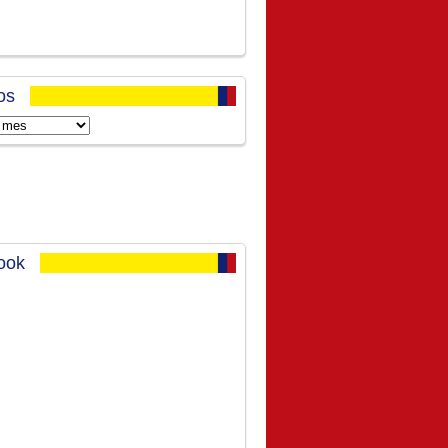
os
ook