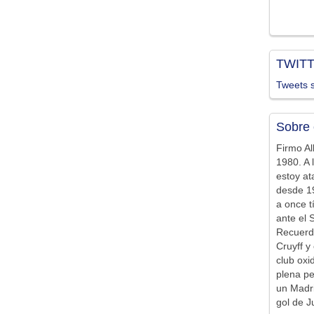
TWIT
Tweets s
Sobre 
Firmo Al
1980. A 
estoy at
desde 19
a once t
ante el 
Recuerd
Cruyff y 
club ox
plena pe
un Madr
gol de J