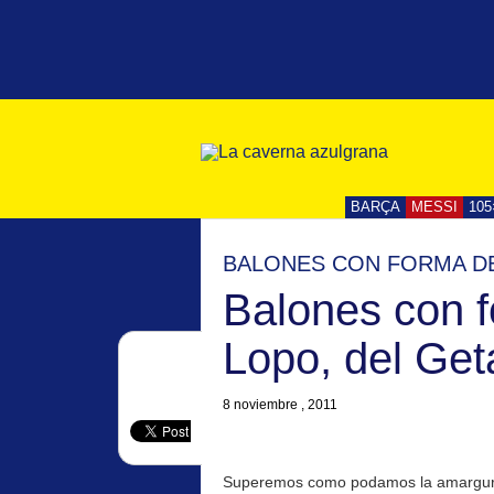
BARÇA
MESSI
105
BALONES CON FORMA DE
Balones con fo
Lopo, del Get
8 noviembre , 2011
Superemos como podamos la amargura 