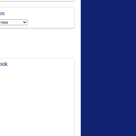
os
ook