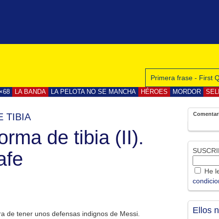
Primera frase - First
×68
LA BANDA
LA PELOTA NO SE MANCHA
HÉROES
MORDOR
SEL
Comentar
 TIBIA
rma de tibia (II).
SUSCRI
afe
He le
condici
Ellos 
de tener unos defensas indignos de Messi.