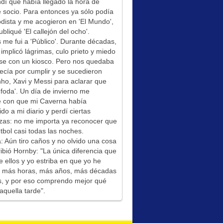
í que había llegado la hora de
socio. Para entonces ya sólo podía
odista y me acogieron en 'El Mundo',
bliqué 'El callejón del ocho'.
me fui a 'Público'. Durante décadas,
 implicó lágrimas, culo prieto y miedo
se con un kiosco. Pero nos quedaba
ecía por cumplir y se sucedieron
ho, Xavi y Messi para aclarar que
foda'. Un día de invierno me
é con que mi Caverna había
ido a mi diario y perdí ciertas
zas: no me importa ya reconocer que
tbol casi todas las noches.
: Aún tiro caños y no olvido una cosa
ibió Hornby: "La única diferencia que
e ellos y yo estriba en que yo he
do más horas, más años, más décadas
s, y por eso comprendo mejor qué
aquella tarde".