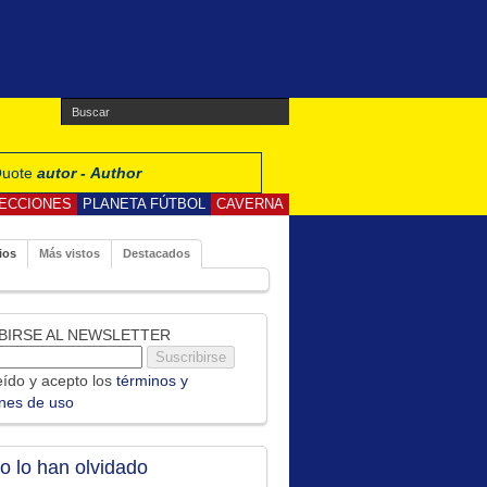
 Quote
autor - Author
ECCIONES
PLANETA FÚTBOL
CAVERNA
ios
Más vistos
Destacados
BIRSE AL NEWSLETTER
ído y acepto los
términos y
ones de uso
no lo han olvidado