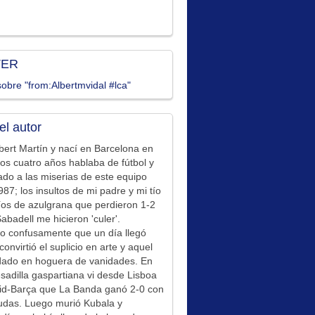
TER
obre "from:Albertmvidal #lca"
el autor
bert Martín y nací en Barcelona en
los cuatro años hablaba de fútbol y
ado a las miserias de este equipo
87; los insultos de mi padre y mi tío
íos de azulgrana que perdieron 1-2
Sabadell me hicieron 'culer'.
o confusamente que un día llegó
convirtió el suplicio en arte y aquel
idado en hoguera de vanidades. En
sadilla gaspartiana vi desde Lisboa
id-Barça que La Banda ganó 2-0 con
udas. Luego murió Kubala y