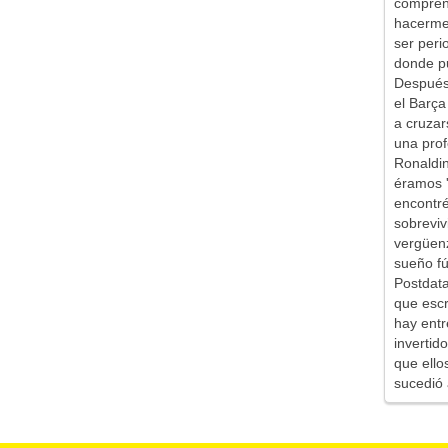
comprend
hacerme 
ser peri
donde pu
Después 
el Barça
a cruzar
una prof
Ronaldin
éramos '
encontr
sobreviv
vergüen
sueño fú
Postdata
que escr
hay entr
inverti
que ello
sucedió 