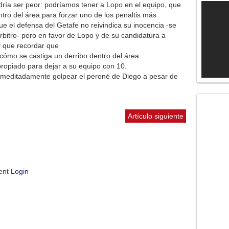
ía ser peor: podríamos tener a Lopo en el equipo, que
tro del área para forzar uno de los penaltis más
ue el defensa del Getafe no reivindica su inocencia -se
árbitro- pero en favor de Lopo y de su candidatura a
 que recordar que
cómo se castiga un derribo dentro del área.
ropiado para dejar a su equipo con 10.
premeditadamente golpear el peroné de Diego a pesar de
Artículo siguiente
ment
Login