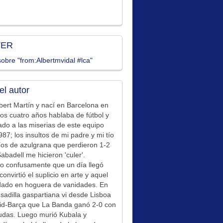
TER
obre "from:Albertmvidal #lca"
el autor
bert Martín y nací en Barcelona en
los cuatro años hablaba de fútbol y
ado a las miserias de este equipo
87; los insultos de mi padre y mi tío
íos de azulgrana que perdieron 1-2
Sabadell me hicieron 'culer'.
o confusamente que un día llegó
convirtió el suplicio en arte y aquel
idado en hoguera de vanidades. En
sadilla gaspartiana vi desde Lisboa
id-Barça que La Banda ganó 2-0 con
udas. Luego murió Kubala y