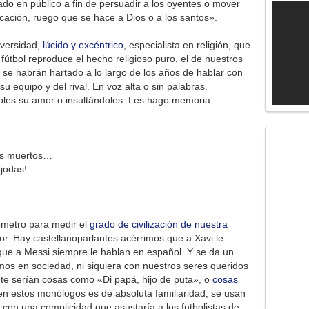
do en público a fin de persuadir a los oyentes o mover
cación, ruego que se hace a Dios o a los santos».
iversidad,
lúcido y excéntrico
, especialista en religión, que
útbol reproduce el hecho religioso puro, el de nuestros
se habrán hartado a lo largo de los años de hablar con
 su equipo y del rival. En voz alta o sin palabras.
oles su amor o insultándoles. Les hago memoria:
tus muertos…
jodas!
ómetro para medir el
grado de civilización de nuestra
or. Hay castellanoparlantes acérrimos que a Xavi le
que a Messi siempre le hablan en español. Y se da un
mos en sociedad, ni siquiera con nuestros seres queridos
te serían cosas como «Di papá, hijo de puta», o
cosas
 en estos monólogos es de absoluta familiaridad; se usan
on una complicidad que asustaría a los futbolistas de