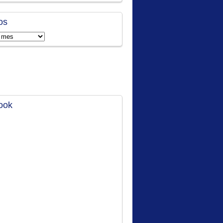
os
ook