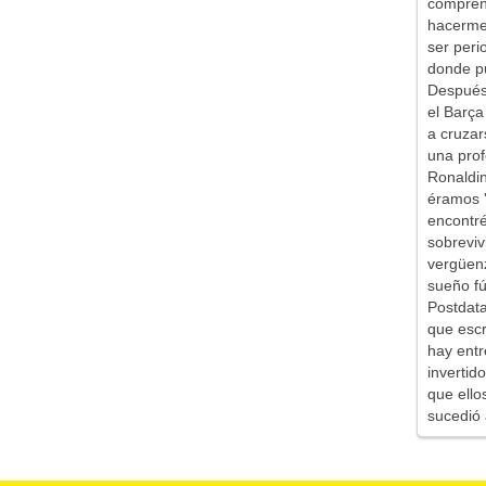
comprend
hacerme 
ser peri
donde pu
Después 
el Barça
a cruzar
una prof
Ronaldin
éramos '
encontr
sobreviv
vergüen
sueño fú
Postdata
que escr
hay entr
inverti
que ello
sucedió 