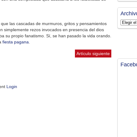
Archiv
Archivos
a que las cascadas de murmuros, gritos y pensamientos
on simplemente rezos invocados en presencia del dios
ba su propio fanatismo. Sí, se han pasado la vida orando.
la
fiesta pagana
.
Artículo siguiente
Faceb
ment
Login