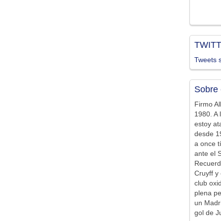
TWIT
Tweets s
Sobre 
Firmo Al
1980. A 
estoy at
desde 19
a once t
ante el 
Recuerd
Cruyff y 
club ox
plena pe
un Madr
gol de J