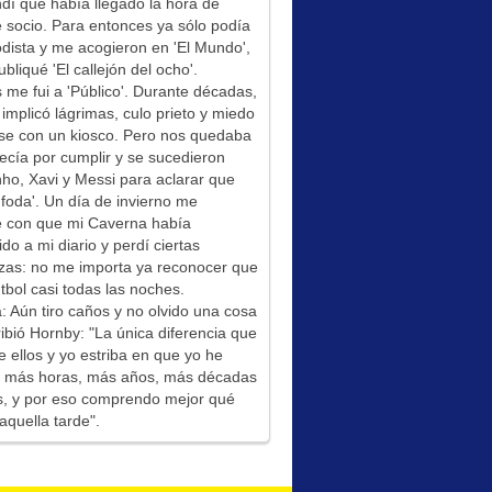
í que había llegado la hora de
socio. Para entonces ya sólo podía
odista y me acogieron en 'El Mundo',
bliqué 'El callejón del ocho'.
me fui a 'Público'. Durante décadas,
 implicó lágrimas, culo prieto y miedo
se con un kiosco. Pero nos quedaba
ecía por cumplir y se sucedieron
ho, Xavi y Messi para aclarar que
foda'. Un día de invierno me
é con que mi Caverna había
ido a mi diario y perdí ciertas
zas: no me importa ya reconocer que
tbol casi todas las noches.
: Aún tiro caños y no olvido una cosa
ibió Hornby: "La única diferencia que
e ellos y yo estriba en que yo he
do más horas, más años, más décadas
s, y por eso comprendo mejor qué
aquella tarde".