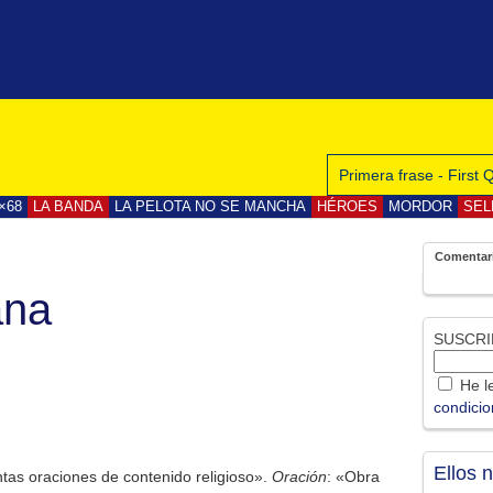
Primera frase - First
×68
LA BANDA
LA PELOTA NO SE MANCHA
HÉROES
MORDOR
SEL
Comentar
ana
SUSCRI
He le
condici
Ellos 
antas oraciones de contenido religioso».
Oración
: «Obra