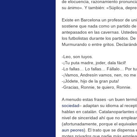
de elocuencia, razonamiento pronuncia
su ánimo». Y también: «Súplica, depre
Existe en Barcelona un profesor de un
sostiene que nada como un partido de f
antepasados en las cavernas. Ustedes 
los futbolistas durante los partidos. De
Murmurando o entre gritos. Declaránd
-Leo, son tuyos.
-¡Tu puta madre, joder, dala fácil!
-Lo fallas… Lo fallas… Fállalo… Por 
-¡Vamos, Andresín vamos, nen, no me 
-¡Jódete, hijo de la gran puta!
-Gracias, Ronnie, te quiero, Ronnie.
A menudo estas frases -un buen term
sociedad
– adaptan su idioma al recept
hablan en catalán. Catalanoparlantes 
nivel de sinceridad ahí que no emplea
(afortunadamente, porque el equivalen
aun peores
). El trato que se dispensa
motes privados que nadie más emplea c