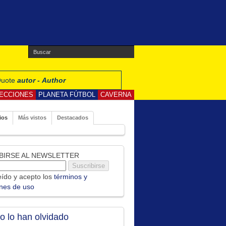
 Quote
autor - Author
ECCIONES
PLANETA FÚTBOL
CAVERNA
ios
Más vistos
Destacados
BIRSE AL NEWSLETTER
ído y acepto los
términos y
ones de uso
no lo han olvidado