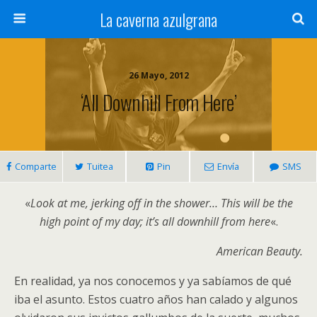
La caverna azulgrana
26 Mayo, 2012
‘All Downhill From Here’
Comparte
Tuitea
Pin
Envía
SMS
«
Look at me, jerking off in the shower… This will be the
high point of my day; it’s all downhill from here
«.
American Beauty.
En realidad, ya nos conocemos y ya sabíamos de qué
iba el asunto. Estos cuatro años han calado y algunos