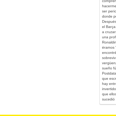
comprend
hacerme 
ser peri
donde pu
Después 
el Barça
a cruzar
una prof
Ronaldin
éramos '
encontr
sobreviv
vergüen
sueño fú
Postdata
que escr
hay entr
inverti
que ello
sucedió 