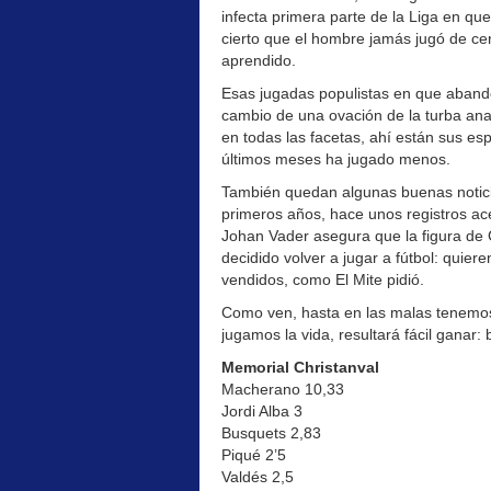
infecta primera parte de la Liga en que
cierto que el hombre jamás jugó de ce
aprendido.
Esas jugadas populistas en que abandon
cambio de una ovación de la turba ana
en todas las facetas, ahí están sus es
últimos meses ha jugado menos.
También quedan algunas buenas noticias
primeros años, hace unos registros ace
Johan Vader asegura que la figura de 
decidido volver a jugar a fútbol: quie
vendidos, como El Mite pidió.
Como ven, hasta en las malas tenemos
jugamos la vida, resultará fácil ganar:
Memorial Christanval
Macherano 10,33
Jordi Alba 3
Busquets 2,83
Piqué 2’5
Valdés 2,5