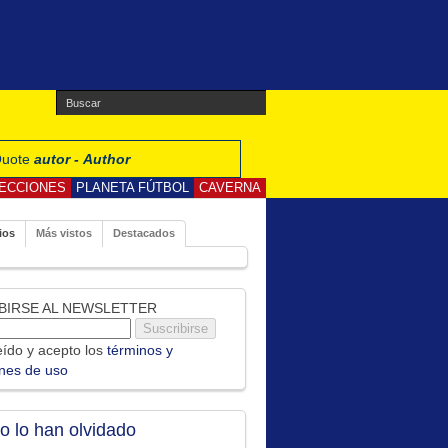
 Quote
autor - Author
ECCIONES
PLANETA FÚTBOL
CAVERNA
ios
Más vistos
Destacados
BIRSE AL NEWSLETTER
ído y acepto los
términos y
ones de uso
no lo han olvidado