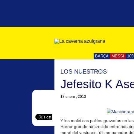
BARÇA
MESSI
105
LOS NUESTROS
Jefesito K As
18 enero , 2013
Y los maléficos palitos gravados en l
Horror grande ha crecido entre nosotr
moral del vestuario, último ganador de