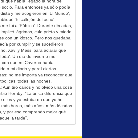
í que había llegado la hora de
socio. Para entonces ya sólo podía
odista y me acogieron en 'El Mundo',
bliqué 'El callejón del ocho'.
me fui a 'Público'. Durante décadas,
 implicó lágrimas, culo prieto y miedo
se con un kiosco. Pero nos quedaba
ecía por cumplir y se sucedieron
ho, Xavi y Messi para aclarar que
foda'. Un día de invierno me
é con que mi Caverna había
ido a mi diario y perdí ciertas
zas: no me importa ya reconocer que
tbol casi todas las noches.
: Aún tiro caños y no olvido una cosa
ibió Hornby: "La única diferencia que
e ellos y yo estriba en que yo he
do más horas, más años, más décadas
s, y por eso comprendo mejor qué
aquella tarde".