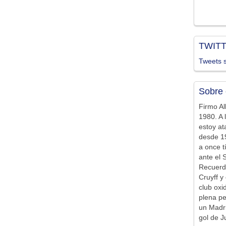
TWIT
Tweets s
Sobre 
Firmo Al
1980. A 
estoy at
desde 19
a once t
ante el 
Recuerd
Cruyff y 
club ox
plena pe
un Madr
gol de J