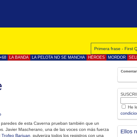
Primera frase - First
×68
LA BANDA
LA PELOTA NO SE MANCHA
HÉROES
MORDOR
SEL
Comentar
e
SUSCRI
He le
condici
as paredes de esta Caverna prueban también que un
os. Javier Mascherano, una de las voces con más fuerza
Ellos 
l
Trofeo Barjuan
, pulveriza todos los registros con una