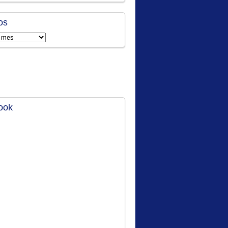
os
ook