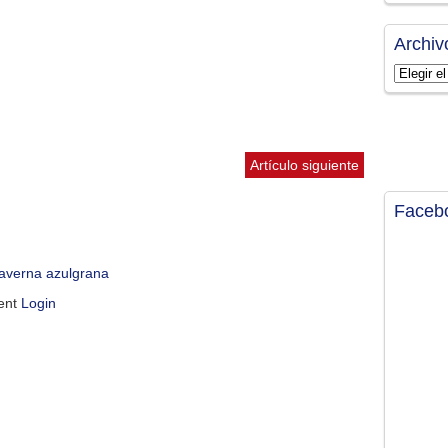
Archiv
Archivos
Artículo siguiente
Faceb
caverna azulgrana
ment
Login