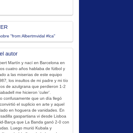
TER
obre "from:Albertmvidal #lca"
el autor
bert Martín y nací en Barcelona en
los cuatro años hablaba de fútbol y
ado a las miserias de este equipo
87; los insultos de mi padre y mi tío
íos de azulgrana que perdieron 1-2
Sabadell me hicieron 'culer'.
o confusamente que un día llegó
convirtió el suplicio en arte y aquel
idado en hoguera de vanidades. En
sadilla gaspartiana vi desde Lisboa
id-Barça que La Banda ganó 2-0 con
udas. Luego murió Kubala y