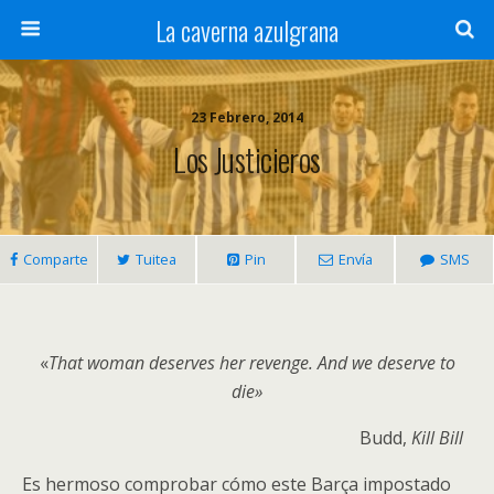
La caverna azulgrana
23 Febrero, 2014
Los Justicieros
Comparte
Tuitea
Pin
Envía
SMS
«
That woman deserves her revenge. And we deserve to
die»
Budd,
Kill Bill
Es hermoso comprobar cómo este Barça impostado