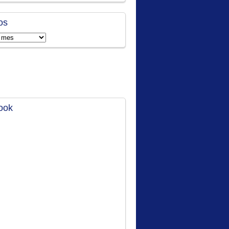
os
ook