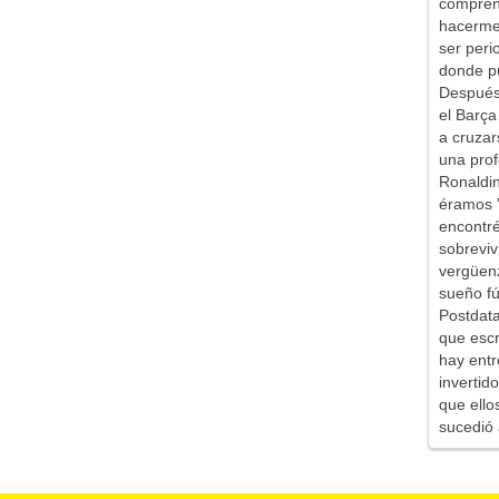
comprend
hacerme 
ser peri
donde pu
Después 
el Barça
a cruzar
una prof
Ronaldin
éramos '
encontr
sobreviv
vergüen
sueño fú
Postdata
que escr
hay entr
inverti
que ello
sucedió 