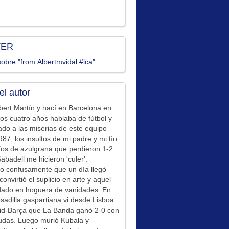
TER
obre "from:Albertmvidal #lca"
el autor
bert Martín y nací en Barcelona en
los cuatro años hablaba de fútbol y
ado a las miserias de este equipo
87; los insultos de mi padre y mi tío
íos de azulgrana que perdieron 1-2
Sabadell me hicieron 'culer'.
o confusamente que un día llegó
convirtió el suplicio en arte y aquel
idado en hoguera de vanidades. En
sadilla gaspartiana vi desde Lisboa
id-Barça que La Banda ganó 2-0 con
udas. Luego murió Kubala y