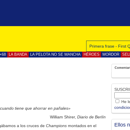
Primera frase - First
×68
LA BANDA
LA PELOTA NO SE MANCHA
HÉROES
MORDOR
SEL
Comentar
SUSCRI
He le
condici
cuando tiene que ahorrar en pañales»
William Shirer,
Diario de Berlín
Ellos 
gábamos a los cruces de
Champions
montados en el