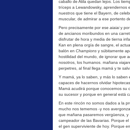
caballo de Atila quedan lejos. Los tie
tríceps a Lewandowsky, aprendernos e
nuestros que tiene el Bayern, de cele
muscular, de admirar a ese portento d
Pero precisamente por ese
aiaiai
y por
de ancianos moribundos en una carre
disfrutar de hora y media de tierna inf
Kan en plena orgía de sangre, el actual 
balón en
Champions
y súbitamente apa
hostilidad del mundo, de ignorar que 
nosotros, los humanos. mañana viajar
perpetres, al final llega mamá y te salv
Y mamá, ya lo saben, y más lo saben e
capaces de hacernos olvidar hipotecas,
Mamá acudirá porque conocemos su car
su sucesor y porque en general está 
En este rincón no somos dados a la pru
mucho nos tememos -y nos avergonzam
que mañana pasaremos vergüenza, y sí,
campeador de las Bavarias. Porque el 
el gen superviviente de hoy. Porque en