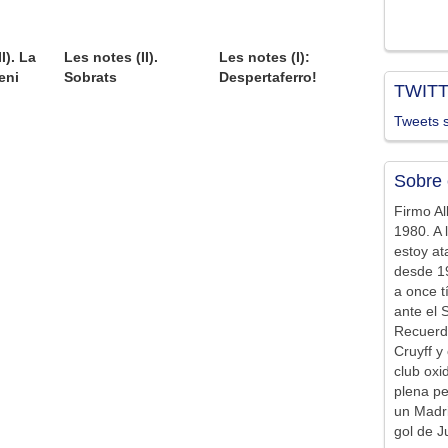
I). La
Les notes (II).
Les notes (I):
eni
Sobrats
Despertaferro!
TWIT
Tweets s
Sobre 
Firmo Al
1980. A 
estoy at
desde 19
a once t
ante el 
Recuerd
Cruyff y 
club ox
plena pe
un Madr
gol de J