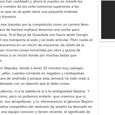
mpos han cambiado y ahora lo nuestro es mirarle los
n nombre de los ocho extremos superiores a los
brar que no sé quién tiene una pequeña molestia
e Kimmich.
 ese transitar por la competición como un camión lleno
tera de baches mañana tenemos una noche para
ancia. Si el Barça de Guardiola nos hacía sentir Gengis
nos transporta al asilo y al óxido articular. Pero rueda el
recemos en un rincón de inocencia, de olvido de la
aquí ocurren cosas horrendas por obra y gracia de
emos a un rincón donde por muchas liadas que
a.
n Nápoles, tiende a tener 10 minutos muy salvajes,
 jefes, cuentas corriente en negativo y cardiopatías.
a de androide y porque esta semana ha visto volar a
cabreado con un deporte que le debe cosas.
dencia, ni a la sabiduría ni a la ambigüedad falsaria. Y
os, pero no podemos evitarlo- que creemos que sí,
 nos atropellarán, y sí, eliminaremos al glorioso Bayern
alma competitiva del vestuario de antaño ha derivado en
 ese equipo conocen y tienen reciente, el significado de