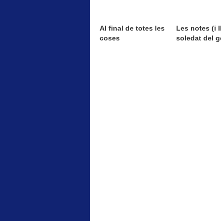
Al final de totes les
Les notes (i II
coses
soledat del g