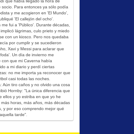
í que había llegado la hora de
socio. Para entonces ya sólo podía
odista y me acogieron en 'El Mundo',
bliqué 'El callejón del ocho'.
me fui a 'Público'. Durante décadas,
 implicó lágrimas, culo prieto y miedo
se con un kiosco. Pero nos quedaba
ecía por cumplir y se sucedieron
ho, Xavi y Messi para aclarar que
foda'. Un día de invierno me
é con que mi Caverna había
ido a mi diario y perdí ciertas
zas: no me importa ya reconocer que
tbol casi todas las noches.
: Aún tiro caños y no olvido una cosa
ibió Hornby: "La única diferencia que
e ellos y yo estriba en que yo he
do más horas, más años, más décadas
s, y por eso comprendo mejor qué
aquella tarde".