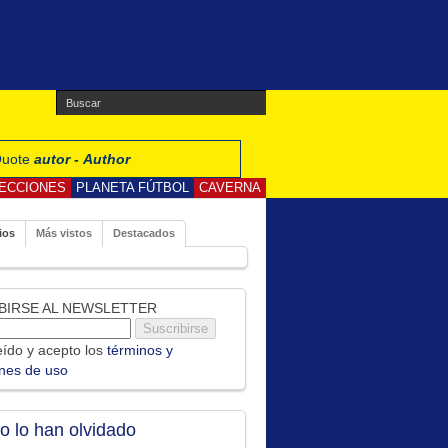
 Quote
autor - Author
ECCIONES
PLANETA FÚTBOL
CAVERNA
ios
Más vistos
Destacados
BIRSE AL NEWSLETTER
ído y acepto los
términos y
ones de uso
no lo han olvidado