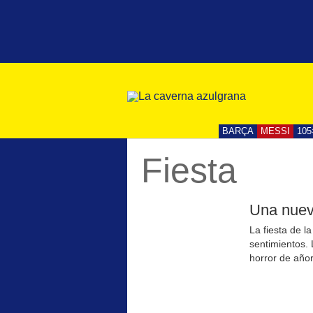
BARÇA
MESSI
105
Fiesta
Una nuev
La fiesta de 
sentimientos. L
horror de añor