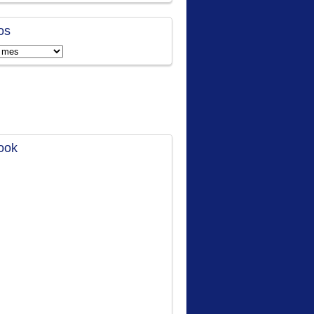
os
ook