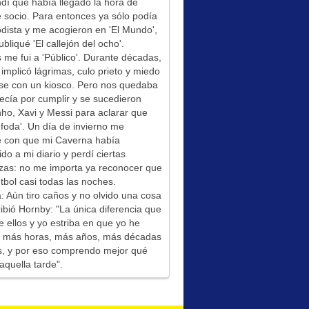
í que había llegado la hora de
socio. Para entonces ya sólo podía
odista y me acogieron en 'El Mundo',
bliqué 'El callejón del ocho'.
me fui a 'Público'. Durante décadas,
 implicó lágrimas, culo prieto y miedo
se con un kiosco. Pero nos quedaba
ecía por cumplir y se sucedieron
ho, Xavi y Messi para aclarar que
foda'. Un día de invierno me
é con que mi Caverna había
ido a mi diario y perdí ciertas
zas: no me importa ya reconocer que
tbol casi todas las noches.
: Aún tiro caños y no olvido una cosa
ibió Hornby: "La única diferencia que
e ellos y yo estriba en que yo he
do más horas, más años, más décadas
s, y por eso comprendo mejor qué
aquella tarde".