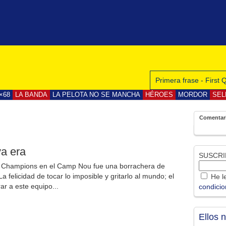
Primera frase - First
×68
LA BANDA
LA PELOTA NO SE MANCHA
HÉROES
MORDOR
SEL
Comentar
a era
SUSCRI
la Champions en el Camp Nou fue una borrachera de
a felicidad de tocar lo imposible y gritarlo al mundo; el
He le
ar a este equipo...
condici
Ellos 