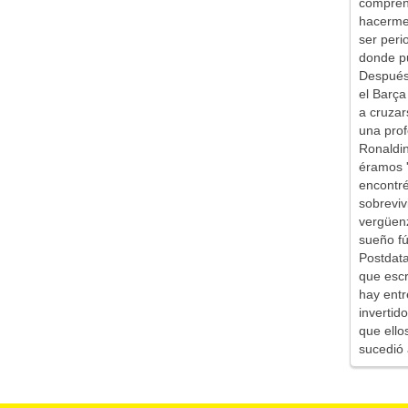
comprend
hacerme 
ser peri
donde pu
Después 
el Barça
a cruzar
una prof
Ronaldin
éramos '
encontr
sobreviv
vergüen
sueño fú
Postdata
que escr
hay entr
inverti
que ello
sucedió 