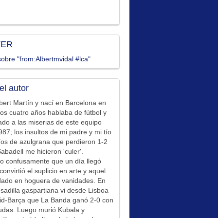
TER
obre "from:Albertmvidal #lca"
el autor
bert Martín y nací en Barcelona en
los cuatro años hablaba de fútbol y
ado a las miserias de este equipo
87; los insultos de mi padre y mi tío
íos de azulgrana que perdieron 1-2
Sabadell me hicieron 'culer'.
o confusamente que un día llegó
convirtió el suplicio en arte y aquel
idado en hoguera de vanidades. En
sadilla gaspartiana vi desde Lisboa
id-Barça que La Banda ganó 2-0 con
udas. Luego murió Kubala y