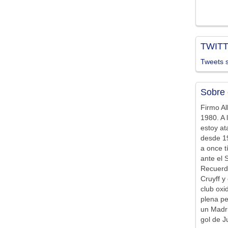
TWIT
Tweets s
Sobre 
Firmo Al
1980. A 
estoy at
desde 19
a once t
ante el 
Recuerd
Cruyff y 
club ox
plena pe
un Madr
gol de J