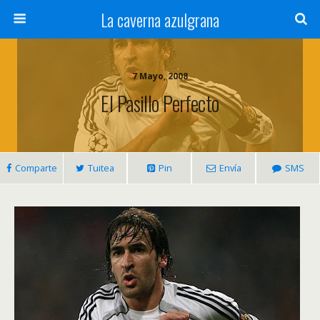
La caverna azulgrana
7 Mayo, 2008
El Pasillo Perfecto
Comparte
Tuitea
Pin
Envía
SMS