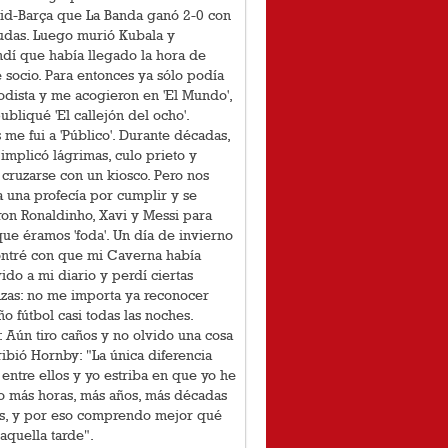
id-Barça que La Banda ganó 2-0 con
udas. Luego murió Kubala y
dí que había llegado la hora de
socio. Para entonces ya sólo podía
odista y me acogieron en 'El Mundo',
bliqué 'El callejón del ocho'.
me fui a 'Público'. Durante décadas,
 implicó lágrimas, culo prieto y
cruzarse con un kiosco. Pero nos
 una profecía por cumplir y se
on Ronaldinho, Xavi y Messi para
que éramos 'foda'. Un día de invierno
ntré con que mi Caverna había
ido a mi diario y perdí ciertas
zas: no me importa ya reconocer
o fútbol casi todas las noches.
: Aún tiro caños y no olvido una cosa
ibió Hornby: "La única diferencia
entre ellos y yo estriba en que yo he
o más horas, más años, más décadas
os, y por eso comprendo mejor qué
aquella tarde".