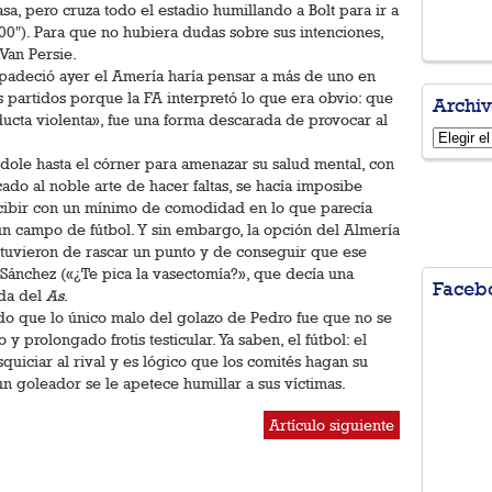
sa, pero cruza todo el estadio humillando a Bolt para ir a
′ 00″). Para que no hubiera dudas sobre sus intenciones,
 Van Persie.
 padeció ayer el Amería haría pensar a más de uno en
 partidos porque la FA interpretó lo que era obvio: que
Archiv
ducta violenta», fue una forma descarada de provocar al
Archivo
dole hasta el córner para amenazar su salud mental, con
cado al noble arte de hacer faltas, se hacía imposibe
ecibir con un mínimo de comodidad en lo que parecía
 campo de fútbol. Y sin embargo, la opción del Almería
stuvieron de rascar un punto y de conseguir que ese
Sánchez («¿Te pica la vasectomía?», que decía una
Faceb
ada del
As
.
o que lo único malo del golazo de Pedro fue que no se
y prolongado frotis testicular. Ya saben, el fútbol: el
uiciar al rival y es lógico que los comités hagan su
n goleador se le apetece humillar a sus víctimas.
Artículo siguiente