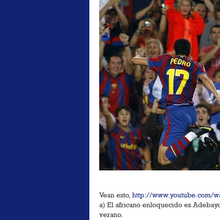
Vean esto,
http://www.youtube.com/
a) El africano enloquecido es Adebayo
verano.