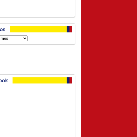
os
s
ook