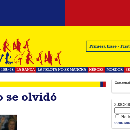
Primera frase - Firs
105×68
LA BANDA
LA PELOTA NO SE MANCHA
HÉROES
MORDOR
S
Comentari
 se olvidó
SUSCRI
He l
condici