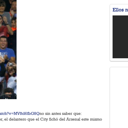
Ellos 
watch?v=MVftd6fbG8Q
no sin antes saber que:
r, el delantero que el City fichó del Arsenal este mismo