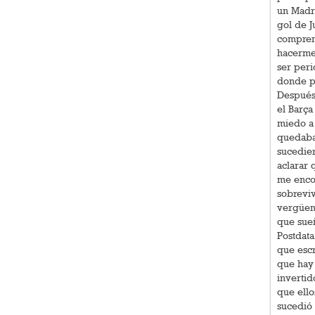
un Madr
gol de J
compren
hacerme 
ser peri
donde pu
Después 
el Barça
miedo a 
quedaba
sucedier
aclarar 
me enco
sobreviv
vergüen
que sueñ
Postdata
que escr
que hay 
invertid
que ell
sucedió 