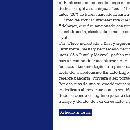
b) El africano enloquecido juega en ca
dedicar el gol a su antigua afición. (1
antes (28″), le había marcado la cara a
El rapto de locura ultradefensiva que
Adebayor, que fue sancionado con tres
su celebración, clasificada como «con
rival.
Con Chico incrustado a Xavi y siguién
Ortiz sobre Iniesta y Bernardello dedi
jugar. Sólo Puyol y Maxwell podían r
más un campo de concentración que un
fue absolutamente legítima: a punto e
azote del barcelonismo llamado Hugo 
célebre pancarta) volviera a ser port
Por eso, más de uno se quedó pensand
lo dedicara al mexicano con un sentido 
deporte donde es legítimo jugar a desq
trabajo y donde, de vez en cuando, a u
Artículo anterior