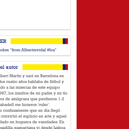
TER
sobre "from:Albertmvidal #lca"
el autor
bert Martín y nací en Barcelona en
los cuatro años hablaba de fútbol y
ado a las miserias de este equipo
87; los insultos de mi padre y mi tío
íos de azulgrana que perdieron 1-2
Sabadell me hicieron 'culer'.
o confusamente que un día llegó
 convirtió el suplicio en arte y aquel
idado en hoguera de vanidades. En
sadilla gaspartiana vi desde Lisboa