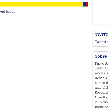
ment
Login
TWIT
Tweets 
Sobre 
Firmo Al
1980. A 
estoy at
desde 19
a once t
ante el 
Recuerd
Cruyff y
club ox
plena pe