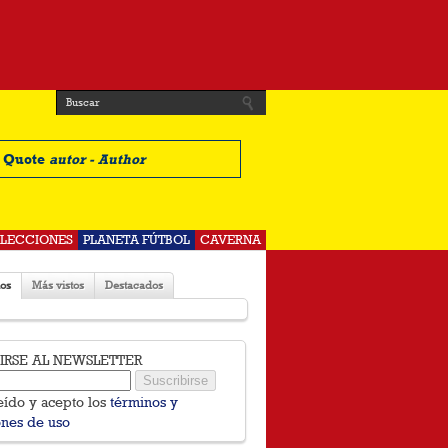
t Quote
autor - Author
ELECCIONES
PLANETA FÚTBOL
CAVERNA
os
Más vistos
Destacados
BIRSE AL NEWSLETTER
eído y acepto los
términos y
ones de uso