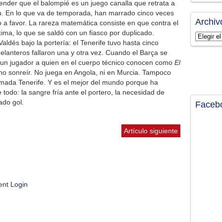
nder que el balompié es un juego canalla que retrata a
itu. En lo que va de temporada, han marrado cinco veces
Archiv
do a favor. La rareza matemática consiste en que contra el
áxima, lo que se saldó con un fiasco por duplicado.
Archivos
Valdés bajo la portería: el Tenerife tuvo hasta cinco
elanteros fallaron una y otra vez. Cuando el Barça se
 a un jugador a quien en el cuerpo técnico conocen como
El
 no sonreír. No juega en Angola, ni en Murcia. Tampoco
mada Tenerife. Y es el mejor del mundo porque ha
odo: la sangre fría ante el portero, la necesidad de
ado gol.
Faceb
Artículo siguiente
ment
Login