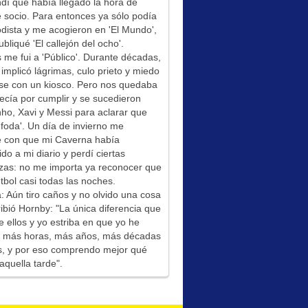
í que había llegado la hora de
socio. Para entonces ya sólo podía
odista y me acogieron en 'El Mundo',
bliqué 'El callejón del ocho'.
me fui a 'Público'. Durante décadas,
 implicó lágrimas, culo prieto y miedo
se con un kiosco. Pero nos quedaba
ecía por cumplir y se sucedieron
ho, Xavi y Messi para aclarar que
foda'. Un día de invierno me
é con que mi Caverna había
ido a mi diario y perdí ciertas
zas: no me importa ya reconocer que
tbol casi todas las noches.
: Aún tiro caños y no olvido una cosa
ibió Hornby: "La única diferencia que
e ellos y yo estriba en que yo he
do más horas, más años, más décadas
s, y por eso comprendo mejor qué
aquella tarde".