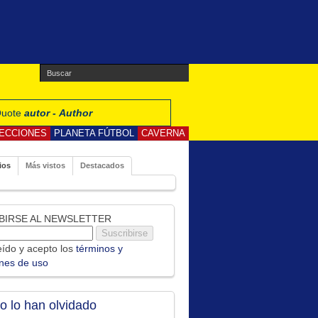
 Quote
autor - Author
ECCIONES
PLANETA FÚTBOL
CAVERNA
ios
Más vistos
Destacados
BIRSE AL NEWSLETTER
ído y acepto los
términos y
ones de uso
no lo han olvidado