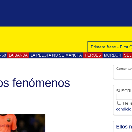
Primera frase - First
×68
LA BANDA
LA PELOTA NO SE MANCHA
HÉROES
MORDOR
SEL
Comentar
ros fenómenos
SUSCRI
He le
condici
Ellos 