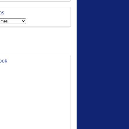
os
ook