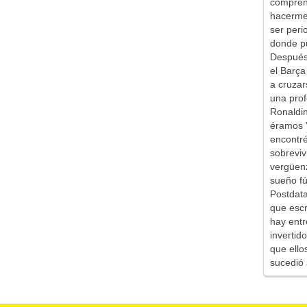
comprend
hacerme 
ser peri
donde pu
Después 
el Barça
a cruzar
una prof
Ronaldin
éramos '
encontr
sobreviv
vergüen
sueño fú
Postdata
que escr
hay entr
inverti
que ello
sucedió 