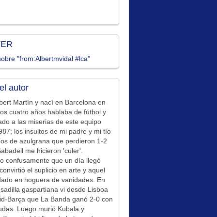
TER
obre "from:Albertmvidal #lca"
el autor
bert Martín y nací en Barcelona en
los cuatro años hablaba de fútbol y
ado a las miserias de este equipo
87; los insultos de mi padre y mi tío
íos de azulgrana que perdieron 1-2
Sabadell me hicieron 'culer'.
o confusamente que un día llegó
convirtió el suplicio en arte y aquel
idado en hoguera de vanidades. En
sadilla gaspartiana vi desde Lisboa
id-Barça que La Banda ganó 2-0 con
udas. Luego murió Kubala y