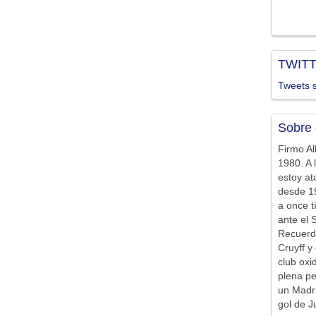
TWIT
Tweets s
Sobre 
Firmo Al
1980. A 
estoy at
desde 19
a once t
ante el 
Recuerd
Cruyff y 
club ox
plena pe
un Madr
gol de J