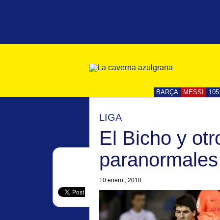
BARÇA
MESSI
105
LIGA
El Bicho y ot
paranormales
10 enero , 2010