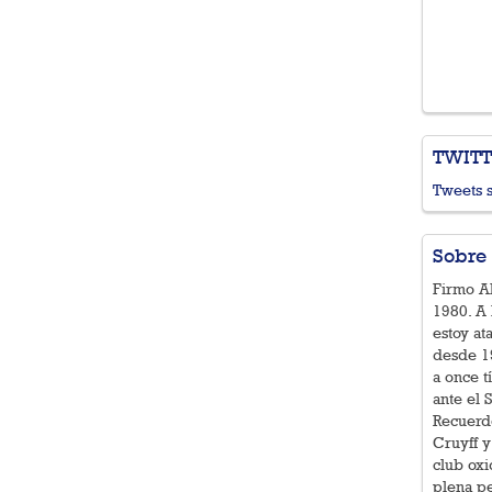
TWIT
Tweets 
Sobre 
Firmo Al
1980. A 
estoy at
desde 19
a once t
ante el 
Recuerd
Cruyff y
club ox
plena pe