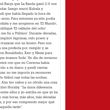
id-Barça que La Banda ganó 2-0 con
udas. Luego murió Kubala y
dí que había llegado la hora de
socio. Para entonces ya sólo podía
odista y me acogieron en 'El Mundo',
bliqué 'El callejón del ocho'.
me fui a 'Público'. Durante décadas,
 implicó lágrimas, culo prieto y
cruzarse con un kiosco. Pero nos
 una profecía por cumplir y se
on Ronaldinho, Xavi y Messi para
que éramos 'foda'. Un día de invierno
ntré con que mi Caverna había
ido a mi diario y perdí ciertas
zas: no me importa ya reconocer
o fútbol casi todas las noches.
: Aún tiro caños y no olvido una cosa
ibió Hornby: "La única diferencia
entre ellos y yo estriba en que yo he
o más horas, más años, más décadas
os, y por eso comprendo mejor qué
aquella tarde".