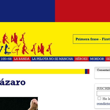
Primera frase - Firs
105×68
LA BANDA
LA PELOTA NO SE MANCHA
HÉROES
MORDOR
S
Comentari
Lázaro
SUSCRI
He l
condici