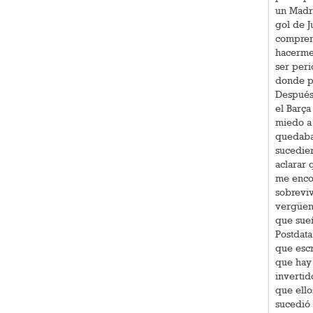
un Madr
gol de J
compren
hacerme 
ser peri
donde pu
Después 
el Barça
miedo a 
quedaba
sucedier
aclarar 
me enco
sobreviv
vergüen
que sueñ
Postdata
que escr
que hay 
invertid
que ell
sucedió 