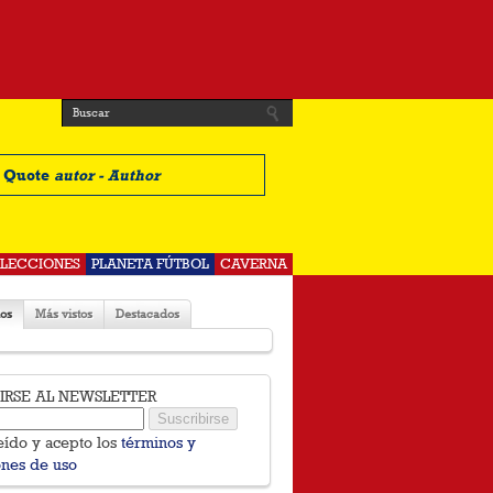
t Quote
autor - Author
ELECCIONES
PLANETA FÚTBOL
CAVERNA
os
Más vistos
Destacados
BIRSE AL NEWSLETTER
eído y acepto los
términos y
ones de uso