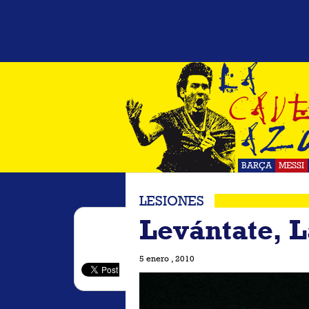
BARÇA
MESSI
LESIONES
Levántate, 
5 enero , 2010