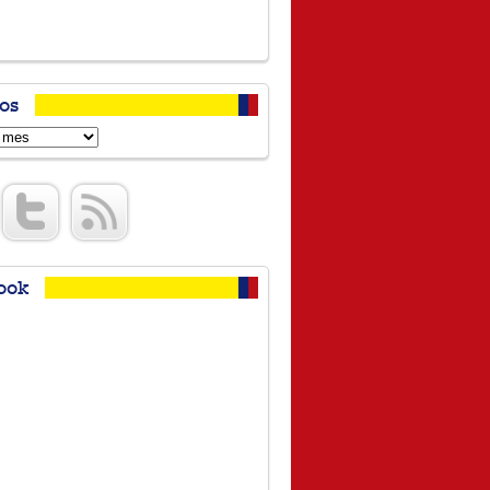
os
s
ook