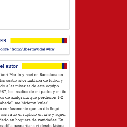
TER
sobre "from:Albertmvidal #lca"
el autor
bert Martín y nací en Barcelona en
los cuatro años hablaba de fútbol y
ado a las miserias de este equipo
87; los insultos de mi padre y mi tío
íos de azulgrana que perdieron 1-2
Sabadell me hicieron 'culer'.
o confusamente que un día llegó
 convirtió el suplicio en arte y aquel
idado en hoguera de vanidades. En
sadilla gaspartiana vi desde Lisboa