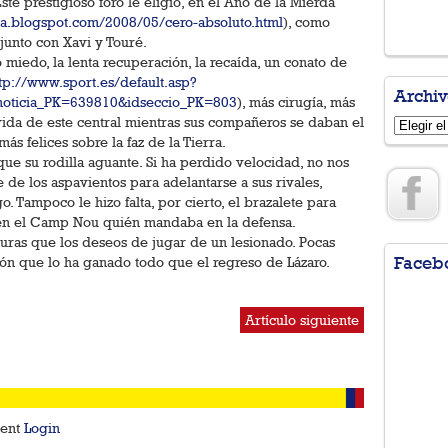
e prestigioso foro le eligió, en el Año de la Mierda
na.blogspot.com/2008/05/cero-absoluto.html
), como
junto con Xavi y Touré.
miedo, la lenta recuperación, la recaída, un conato de
tp://www.sport.es/default.asp?
Archiv
oticia_PK=639810&idseccio_PK=803
), más cirugía, más
vida de este central mientras sus compañeros se daban el
Archivo
ás felices sobre la faz de la Tierra.
e su rodilla aguante. Si ha perdido velocidad, no nos
e de los aspavientos para adelantarse a sus rivales,
. Tampoco le hizo falta, por cierto, el brazalete para
 en el Camp Nou quién mandaba en la defensa.
uras que los deseos de jugar de un lesionado. Pocas
Faceb
ón que lo ha ganado todo que el regreso de Lázaro.
Artículo siguiente
ment
Login