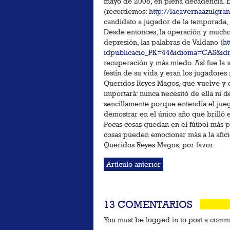
mayo de 2008, en plena decadencia. Est
(recordemos:
http://lacavernaazulgra
candidato a jugador de la temporada, 
Desde entonces, la operación y mucho 
depresión, las palabras de Valdano (
ht
idpublicacio_PK=44&idioma=CAS&idn
recuperación y más miedo. Así fue la 
festín de su vida y eran los jugadores m
Queridos Reyes Magos, que vuelve y qu
importará: nunca necesitó de ella ni d
sencillamente porque entendía el juego
demostrar en el único año que brilló
Pocas cosas quedan en el fútbol más p
cosas pueden emocionar más a la afici
Queridos Reyes Magos, por favor.
Artículo anterior
13 COMENTARIOS
You must be logged in to post a com