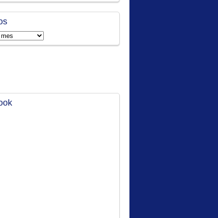
os
ook