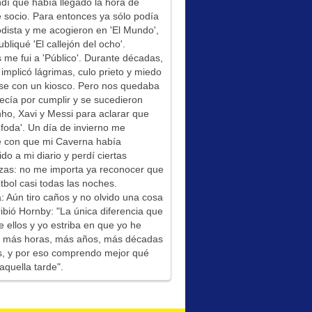
í que había llegado la hora de
socio. Para entonces ya sólo podía
odista y me acogieron en 'El Mundo',
bliqué 'El callejón del ocho'.
me fui a 'Público'. Durante décadas,
 implicó lágrimas, culo prieto y miedo
se con un kiosco. Pero nos quedaba
ecía por cumplir y se sucedieron
ho, Xavi y Messi para aclarar que
foda'. Un día de invierno me
é con que mi Caverna había
ido a mi diario y perdí ciertas
zas: no me importa ya reconocer que
tbol casi todas las noches.
: Aún tiro caños y no olvido una cosa
ibió Hornby: "La única diferencia que
e ellos y yo estriba en que yo he
do más horas, más años, más décadas
s, y por eso comprendo mejor qué
aquella tarde".