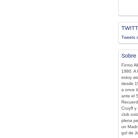
TWIT
Tweets s
Sobre 
Firmo Al
1980. A 
estoy at
desde 19
a once t
ante el 
Recuerd
Cruyff y 
club ox
plena pe
un Madr
gol de J