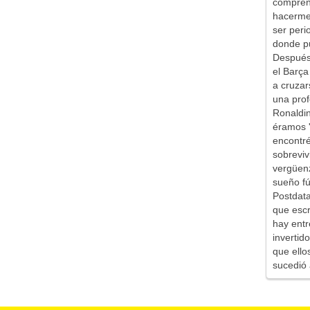
comprend
hacerme 
ser peri
donde pu
Después 
el Barça
a cruzar
una prof
Ronaldin
éramos '
encontr
sobreviv
vergüen
sueño fú
Postdata
que escr
hay entr
inverti
que ello
sucedió 