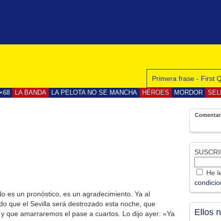
Primera frase - First
×68
LA BANDA
LA PELOTA NO SE MANCHA
HÉROES
MORDOR
SEL
Comentar
SUSCRI
He le
condici
o es un pronóstico, es un agradecimiento. Ya al
o que el Sevilla será destrozado esta noche, que
Ellos 
, y que amarraremos el pase a cuartos. Lo dijo ayer: «Ya