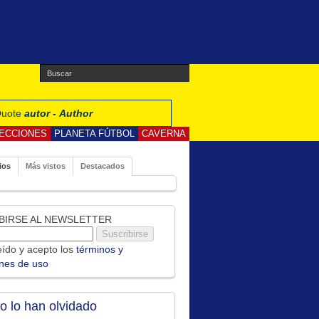
 Quote
autor - Author
ECCIONES
PLANETA FÚTBOL
CAVERNA
ios
Más vistos
Destacados
BIRSE AL NEWSLETTER
ído y acepto los
términos y
ones de uso
no lo han olvidado