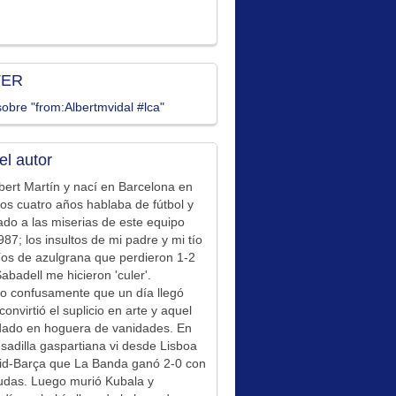
TER
obre "from:Albertmvidal #lca"
el autor
bert Martín y nací en Barcelona en
los cuatro años hablaba de fútbol y
ado a las miserias de este equipo
87; los insultos de mi padre y mi tío
íos de azulgrana que perdieron 1-2
Sabadell me hicieron 'culer'.
o confusamente que un día llegó
convirtió el suplicio en arte y aquel
idado en hoguera de vanidades. En
sadilla gaspartiana vi desde Lisboa
id-Barça que La Banda ganó 2-0 con
udas. Luego murió Kubala y