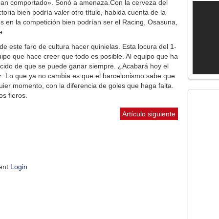
 han comportado». Sonó a amenaza.Con la cerveza del
ria bien podría valer otro título, habida cuenta de la
es en la competición bien podrían ser el Racing, Osasuna,
e.
e este faro de cultura hacer quinielas. Esta locura del 1-
ipo que hace creer que todo es posible. Al equipo que ha
encido de que se puede ganar siempre. ¿Acabará hoy el
vez. Lo que ya no cambia es que el barcelonismo sabe que
ier momento, con la diferencia de goles que haga falta.
os fieros.
Artículo siguiente
ment
Login