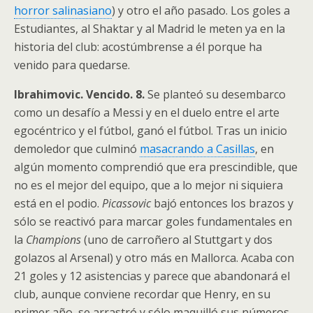
horror salinasiano
) y otro el año pasado. Los goles a
Estudiantes, al Shaktar y al Madrid le meten ya en la
historia del club: acostúmbrense a él porque ha
venido para quedarse.
Ibrahimovic. Vencido. 8.
Se planteó su desembarco
como un desafío a Messi y en el duelo entre el arte
egocéntrico y el fútbol, ganó el fútbol. Tras un inicio
demoledor que culminó
masacrando a Casillas
, en
algún momento comprendió que era prescindible, que
no es el mejor del equipo, que a lo mejor ni siquiera
está en el podio.
Picassovic
bajó entonces los brazos y
sólo se reactivó para marcar goles fundamentales en
la
Champions
(uno de carroñero al Stuttgart y dos
golazos al Arsenal) y otro más en Mallorca. Acaba con
21 goles y 12 asistencias y parece que abandonará el
club, aunque conviene recordar que Henry, en su
primer año, se arrastró y sólo maquilló sus números