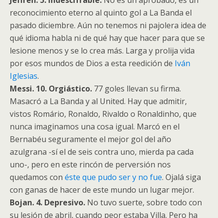
Jeffren. 5. Indescifrable.
No es un aprobado, es un
reconocimiento eterno al quinto gol a La Banda el
pasado diciembre. Aún no tenemos ni pajolera idea de
qué idioma habla ni de qué hay que hacer para que se
lesione menos y se lo crea más. Larga y prolija vida
por esos mundos de Dios a esta reedición de
Iván
Iglesias
.
Messi. 10. Orgiástico.
77 goles llevan su firma.
Masacró a La Banda y al United. Hay que admitir,
vistos Romário, Ronaldo, Rivaldo o Ronaldinho, que
nunca imaginamos una cosa igual. Marcó en el
Bernabéu seguramente el mejor gol del año
azulgrana -sí el de seis contra uno, mierda pa cada
uno-, pero en este rincón de perversión nos
quedamos con
éste que pudo ser y no fue
. Ojalá siga
con ganas de hacer de este mundo un lugar mejor.
Bojan. 4. Depresivo.
No tuvo suerte, sobre todo con
su lesión de abril, cuando peor estaba Villa. Pero ha