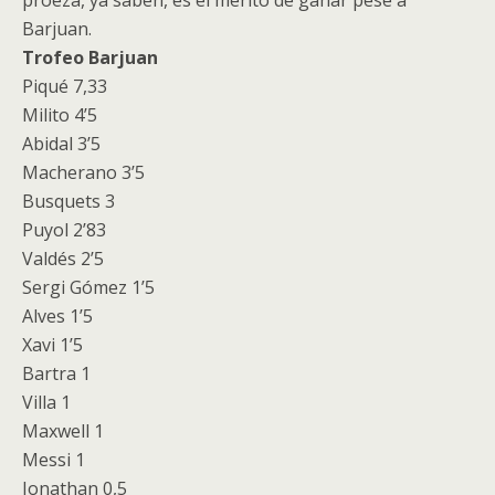
proeza, ya saben, es el mérito de ganar pese a
Barjuan.
Trofeo Barjuan
Piqué 7,33
Milito 4’5
Abidal 3’5
Macherano 3’5
Busquets 3
Puyol 2’83
Valdés 2’5
Sergi Gómez 1’5
Alves 1’5
Xavi 1’5
Bartra 1
Villa 1
Maxwell 1
Messi 1
Jonathan 0,5