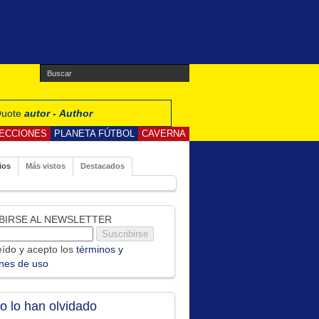
 Quote
autor - Author
ECCIONES
PLANETA FÚTBOL
CAVERNA
ios
Más vistos
Destacados
BIRSE AL NEWSLETTER
ído y acepto los
términos y
ones de uso
no lo han olvidado