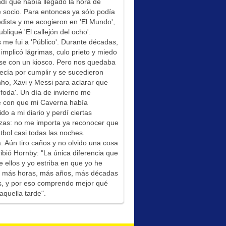
í que había llegado la hora de
socio. Para entonces ya sólo podía
odista y me acogieron en 'El Mundo',
bliqué 'El callejón del ocho'.
me fui a 'Público'. Durante décadas,
 implicó lágrimas, culo prieto y miedo
se con un kiosco. Pero nos quedaba
ecía por cumplir y se sucedieron
ho, Xavi y Messi para aclarar que
foda'. Un día de invierno me
é con que mi Caverna había
ido a mi diario y perdí ciertas
zas: no me importa ya reconocer que
tbol casi todas las noches.
: Aún tiro caños y no olvido una cosa
ibió Hornby: "La única diferencia que
e ellos y yo estriba en que yo he
do más horas, más años, más décadas
s, y por eso comprendo mejor qué
aquella tarde".