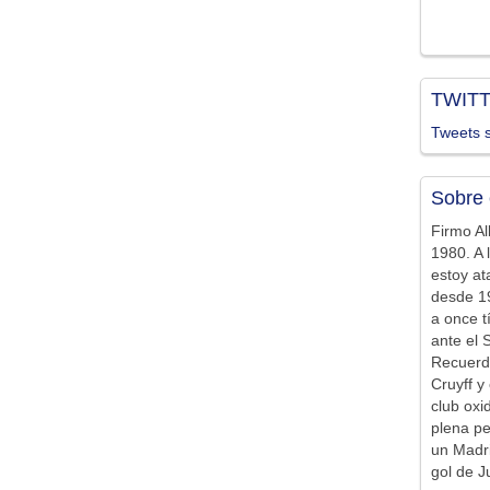
TWIT
Tweets s
Sobre 
Firmo Al
1980. A 
estoy at
desde 19
a once t
ante el 
Recuerd
Cruyff y 
club ox
plena pe
un Madr
gol de J