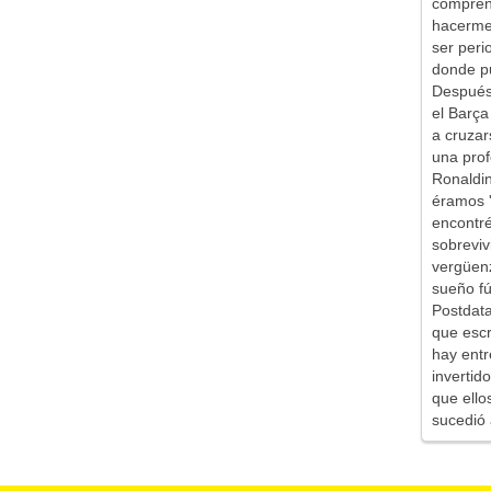
comprend
hacerme 
ser peri
donde pu
Después 
el Barça
a cruzar
una prof
Ronaldin
éramos '
encontr
sobreviv
vergüen
sueño fú
Postdata
que escr
hay entr
inverti
que ello
sucedió 