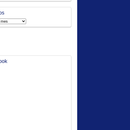
os
ook