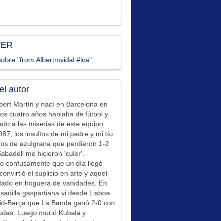
TER
obre "from:Albertmvidal #lca"
el autor
bert Martín y nací en Barcelona en
los cuatro años hablaba de fútbol y
ado a las miserias de este equipo
87; los insultos de mi padre y mi tío
íos de azulgrana que perdieron 1-2
Sabadell me hicieron 'culer'.
o confusamente que un día llegó
convirtió el suplicio en arte y aquel
idado en hoguera de vanidades. En
sadilla gaspartiana vi desde Lisboa
id-Barça que La Banda ganó 2-0 con
udas. Luego murió Kubala y