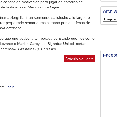
gica falta de motivación para jugar en estadios de
l de la defensa».
Messi contra Piqué
.
Archiv
ar a Sergi Barjuan sonriendo satisfecho a lo largo de
Archivos
rror perpetrado semana tras semana por la defensa de
ría orgulloso.
cibo que uno acabe la temporada pensando que tíos como
 Levante o Mariah Carey, del Bigardas United, serían
a defensa».
Las notas (I). Can Pixa
.
Faceb
Artículo siguiente
ment
Login