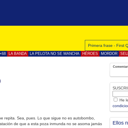
Primera frase - First
×68
LA BANDA
LA PELOTA NO SE MANCHA
HÉROES
MORDOR
SEL
Comentar
o
SUSCRI
He le
condici
e repita. Sea, pues. Lo que sigue no es autobombo,
Ellos 
tatación de que a esta poza inmunda no se asoma jamás