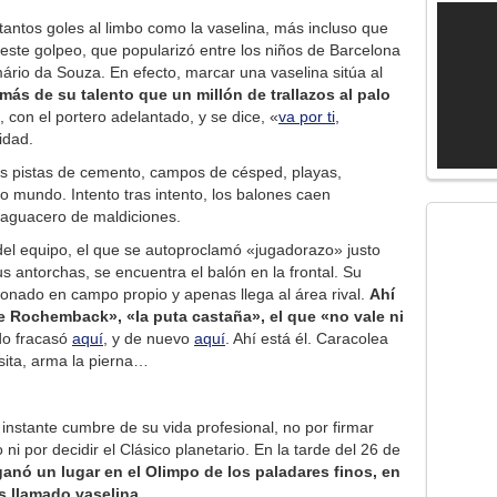
antos goles al limbo como la vaselina, más incluso que
 este golpeo, que popularizó entre los niños de Barcelona
mário da Souza. En efecto, marcar una vaselina sitúa al
más de su talento que un millón de trallazos al palo
, con el portero adelantado, y se dice, «
va por ti,
idad.
las pistas de cemento, campos de césped, playas,
o mundo. Intento tras intento, los balones caen
 aguacero de maldiciones.
l del equipo, el que se autoproclamó «jugadorazo» justo
s antorchas, se encuentra el balón en la frontal. Su
tonado en campo propio y apenas llega al área rival.
Ahí
esde Rochemback», «la puta castaña», el que «no vale ni
do fracasó
aquí
, y de nuevo
aquí
. Ahí está él. Caracolea
sita, arma la pierna…
 instante cumbre de su vida profesional, no por firmar
i por decidir el Clásico planetario. En la tarde del 26 de
anó un lugar en el Olimpo de los paladares finos, en
s llamado vaselina
.