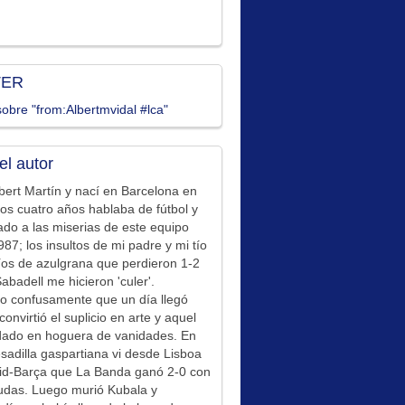
TER
obre "from:Albertmvidal #lca"
el autor
bert Martín y nací en Barcelona en
los cuatro años hablaba de fútbol y
ado a las miserias de este equipo
87; los insultos de mi padre y mi tío
íos de azulgrana que perdieron 1-2
Sabadell me hicieron 'culer'.
o confusamente que un día llegó
convirtió el suplicio en arte y aquel
idado en hoguera de vanidades. En
sadilla gaspartiana vi desde Lisboa
id-Barça que La Banda ganó 2-0 con
udas. Luego murió Kubala y