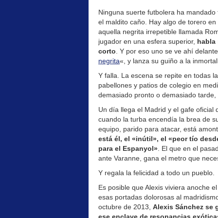
Ninguna suerte futbolera ha mandado t
el maldito caño. Hay algo de torero en
aquella negrita irrepetible llamada Ro
jugador en una esfera superior,
habla 
corto
. Y por eso uno se ve ahí delante
negrita
«, y lanza su guiño a la inmortal
Y falla. La escena se repite en todas 
pabellones y patios de colegio en medi
demasiado pronto o demasiado tarde,
Un día llega el Madrid y el gafe oficia
cuando la turba encendía la brea de su
equipo, parido para atacar, está amon
está él, el «inútil», el «peor tío d
para el Espanyol»
. El que en el pasa
ante Varanne, gana el metro que nece
Y regala la felicidad a todo un pueblo.
Es posible que Alexis viviera anoche el
esas portadas dolorosas al madridismo n
octubre de 2013,
Alexis Sánchez se g
ese enclave de resonancias exótica