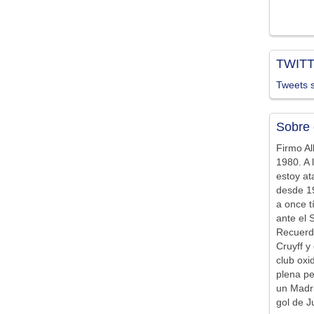
TWIT
Tweets s
Sobre 
Firmo Al
1980. A 
estoy at
desde 19
a once t
ante el 
Recuerd
Cruyff y 
club ox
plena pe
un Madr
gol de J