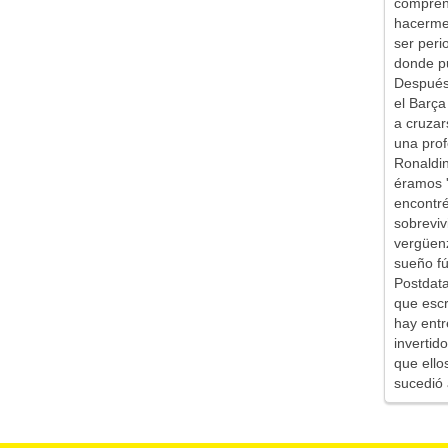
comprend
hacerme 
ser peri
donde pu
Después 
el Barça
a cruzar
una prof
Ronaldin
éramos '
encontr
sobreviv
vergüen
sueño fú
Postdata
que escr
hay entr
inverti
que ello
sucedió 