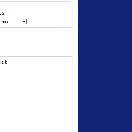
os
ook