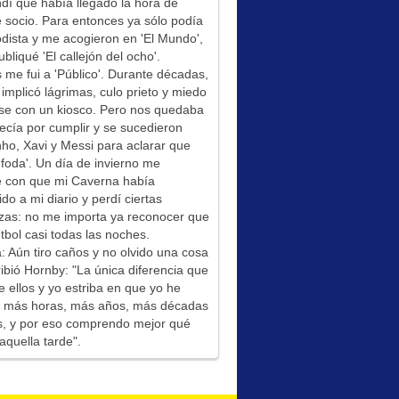
í que había llegado la hora de
socio. Para entonces ya sólo podía
odista y me acogieron en 'El Mundo',
bliqué 'El callejón del ocho'.
me fui a 'Público'. Durante décadas,
 implicó lágrimas, culo prieto y miedo
se con un kiosco. Pero nos quedaba
ecía por cumplir y se sucedieron
ho, Xavi y Messi para aclarar que
foda'. Un día de invierno me
é con que mi Caverna había
ido a mi diario y perdí ciertas
zas: no me importa ya reconocer que
tbol casi todas las noches.
: Aún tiro caños y no olvido una cosa
ibió Hornby: "La única diferencia que
e ellos y yo estriba en que yo he
do más horas, más años, más décadas
s, y por eso comprendo mejor qué
aquella tarde".