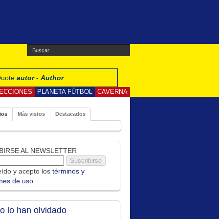
 Quote
autor - Author
ECCIONES
PLANETA FÚTBOL
CAVERNA
ios
Más vistos
Destacados
BIRSE AL NEWSLETTER
ído y acepto los
términos y
ones de uso
no lo han olvidado