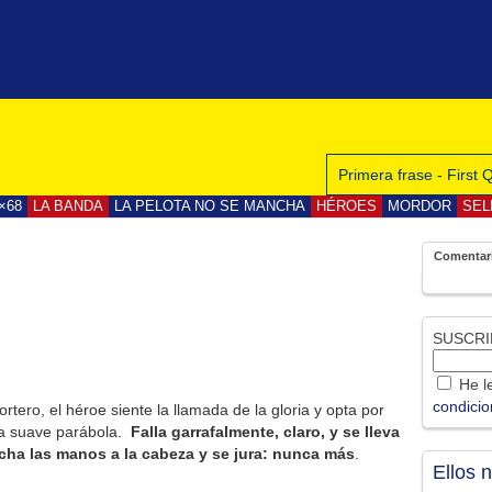
Primera frase - First
×68
LA BANDA
LA PELOTA NO SE MANCHA
HÉROES
MORDOR
SEL
Comentar
SUSCRI
He le
condici
rtero, el héroe siente la llamada de la gloria y opta por
una suave parábola.
Falla garrafalmente, claro, y se lleva
cha las manos a la cabeza y se jura: nunca más
.
Ellos 