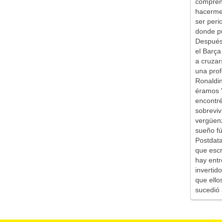
comprend
hacerme 
ser peri
donde pu
Después 
el Barça
a cruzar
una prof
Ronaldin
éramos '
encontr
sobreviv
vergüen
sueño fú
Postdata
que escr
hay entr
inverti
que ello
sucedió 