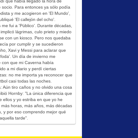
í que había llegado la hora de
socio. Para entonces ya sólo podía
odista y me acogieron en 'El Mundo',
bliqué 'El callejón del ocho'.
me fui a 'Público'. Durante décadas,
 implicó lágrimas, culo prieto y miedo
se con un kiosco. Pero nos quedaba
ecía por cumplir y se sucedieron
ho, Xavi y Messi para aclarar que
foda'. Un día de invierno me
é con que mi Caverna había
ido a mi diario y perdí ciertas
zas: no me importa ya reconocer que
tbol casi todas las noches.
: Aún tiro caños y no olvido una cosa
ibió Hornby: "La única diferencia que
e ellos y yo estriba en que yo he
do más horas, más años, más décadas
s, y por eso comprendo mejor qué
aquella tarde".