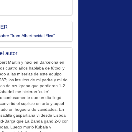
TER
obre "from:Albertmvidal #lca"
el autor
bert Martín y nací en Barcelona en
los cuatro años hablaba de fútbol y
ado a las miserias de este equipo
87; los insultos de mi padre y mi tío
íos de azulgrana que perdieron 1-2
Sabadell me hicieron 'culer'.
o confusamente que un día llegó
convirtió el suplicio en arte y aquel
idado en hoguera de vanidades. En
sadilla gaspartiana vi desde Lisboa
id-Barça que La Banda ganó 2-0 con
udas. Luego murió Kubala y