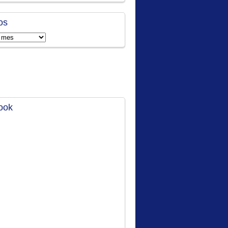
os
ook