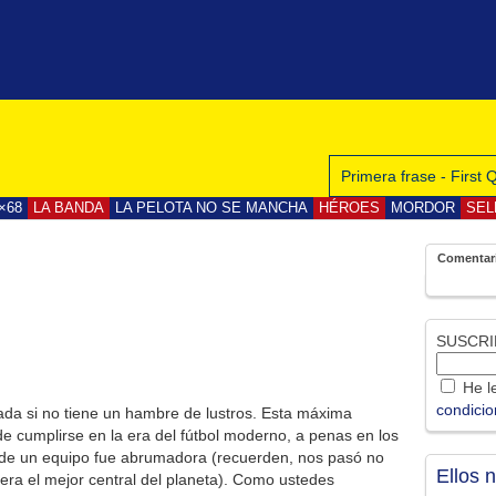
Primera frase - First
×68
LA BANDA
LA PELOTA NO SE MANCHA
HÉROES
MORDOR
SEL
Comentar
SUSCRI
He le
condici
nada si no tiene un hambre de lustros. Esta máxima
e cumplirse en la era del fútbol moderno, a penas en los
d de un equipo fue abrumadora (recuerden, nos pasó no
Ellos 
y era el mejor central del planeta). Como ustedes