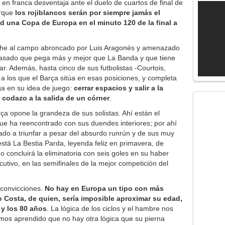
en franca desventaja ante el duelo de cuartos de final de
orque
los rojiblancos serán por siempre jamás el
d una Copa de Europa en el minuto 120 de la final a
noche al campo abroncado por Luis Aragonés y amenazado
pasado que pega más y mejor que La Banda y que tiene
. Además, hasta cinco de sus futbolistas -Courtois,
a los que el Barça sitúa en esas posiciones, y completa
ga en su idea de juego:
cerrar espacios y salir a la
 codazo a la salida de un córner
.
rça opone la grandeza de sus solistas. Ahí están el
ue ha reencontrado con sus duendes interiores; por ahí
 a triunfar a pesar del absurdo runrún y de sus muy
está La Bestia Parda, leyenda feliz en primavera, de
o concluirá la eliminatoria con seis goles en su haber
utivo, en las semifinales de la mejor competición del
convicciones.
No hay en Europa un tipo con más
go Costa, de quien, sería imposible aproximar su edad,
 y los 80 años
. La lógica de los ciclos y el hambre nos
os aprendido que no hay otra lógica que su pierna