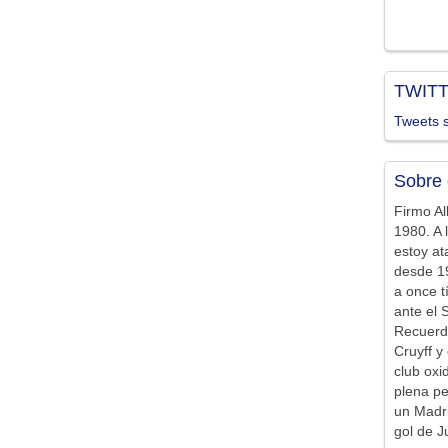
TWIT
Tweets s
Sobre 
Firmo Al
1980. A 
estoy at
desde 19
a once t
ante el 
Recuerd
Cruyff y 
club ox
plena pe
un Madr
gol de J