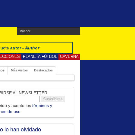
 Quote
autor - Author
ECCIONES
PLANETA FÚTBOL
CAVERNA
ios
Más vistos
Destacados
BIRSE AL NEWSLETTER
ído y acepto los
términos y
ones de uso
no lo han olvidado