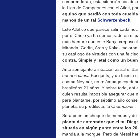
comprenderán, esta situación nos deja 
la Liga de Campeones con el Atleti, p
equipo que perdió con toda cruelda
manos de un tal
Schwarzenbeck
.
Este Atlético que parece salir cada 
por el Cholo ya ha demostrado en el 
más hambre que este Barça crepuscular
Miranda, Godín, Arda y Koke- mejoran 
su catálogo de virtudes con una fe cie
contra. Simple y letal como un buen
Ante semejante alineación astral el Ba
honoris causa
Busquets, y un Iniesta q
asoma Neymar, un relámpago condenado
brasileños 21 años. Y sobre todo, ahí 
quien resulta imposible asegurar que n
para plantarse, por séptimo año consec
planeta, su predilecta, la
Champions
.
Será pues un choque de mundos y de 
planta de enterrador que el tal Die
situada en algún punto entre los 20
manda a la morgue. Pero de Messi hem