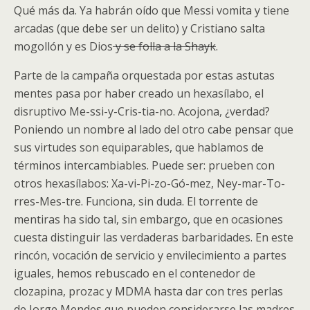
Qué más da. Ya habrán oído que Messi vomita y tiene
arcadas (que debe ser un delito) y Cristiano salta
mogollón y es Dios
y se folla a la Shayk
.
Parte de la campaña orquestada por estas astutas
mentes pasa por haber creado un hexasílabo, el
disruptivo Me-ssi-y-Cris-tia-no. Acojona, ¿verdad?
Poniendo un nombre al lado del otro cabe pensar que
sus virtudes son equiparables, que hablamos de
términos intercambiables. Puede ser: prueben con
otros hexasílabos: Xa-vi-Pi-zo-Gó-mez, Ney-mar-To-
rres-Mes-tre. Funciona, sin duda. El torrente de
mentiras ha sido tal, sin embargo, que en ocasiones
cuesta distinguir las verdaderas barbaridades. En este
rincón, vocación de servicio y envilecimiento a partes
iguales, hemos rebuscado en el contenedor de
clozapina, prozac y MDMA hasta dar con tres perlas
de Jorge Mendes que pueden considerarse las madres