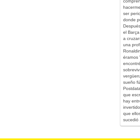
comprend
hacerme 
ser peri
donde pu
Después 
el Barça
a cruzar
una prof
Ronaldin
éramos '
encontr
sobreviv
vergüen
sueño fú
Postdata
que escr
hay entr
inverti
que ello
sucedió 