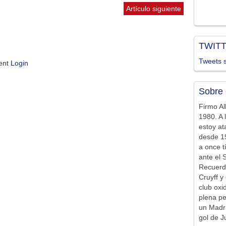
Artículo siguiente
TWIT
Tweets s
ment
Login
Sobre 
Firmo Al
1980. A 
estoy at
desde 19
a once t
ante el 
Recuerd
Cruyff y 
club ox
plena pe
un Madr
gol de J