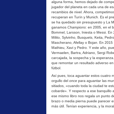
alguna forma, hemos dejado de competir
jugador del planeta en cada una de es
recambios de nivel. Ahora, competimos
recuperan en Turín y Munich. Es el pre
se ha quedado sin presupuesto y La M
ganamos
Champions
: en 2005, en el 
Bommel, Larsson, Iniesta o Messi. En 
Milito, Sylvinho, Busquets, Keita, Pedro
Mascherano, Afellay o Bojan. En 2015 
Mathieu, Xavi y Pedro. Y este año, pue
Vermaelen, Bartra, Adriano, Sergi Robe
carcajada, la sospecha y la esperanza
que remontar un resultado adverso en e
fútbol.
Así pues, toca aguantar estos cuatro m
orgullo del
once
para aguantar las mur
sitiados, «cuando toda la ciudad te es
cobarde». Y respecto a ese banquillo 
ese mismo libro nos regala un punto de
brazo o media pierna puede parecer es
más útil. Tenían experiencia, y la moral