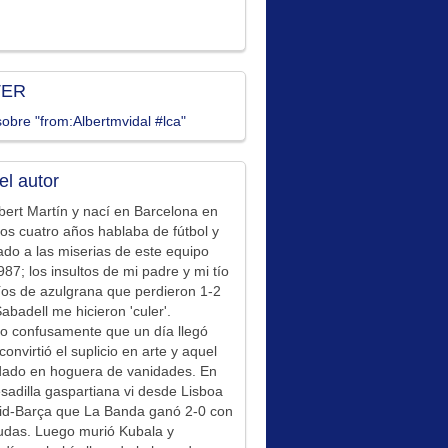
TER
obre "from:Albertmvidal #lca"
el autor
bert Martín y nací en Barcelona en
los cuatro años hablaba de fútbol y
ado a las miserias de este equipo
87; los insultos de mi padre y mi tío
íos de azulgrana que perdieron 1-2
Sabadell me hicieron 'culer'.
o confusamente que un día llegó
convirtió el suplicio en arte y aquel
idado en hoguera de vanidades. En
sadilla gaspartiana vi desde Lisboa
id-Barça que La Banda ganó 2-0 con
udas. Luego murió Kubala y