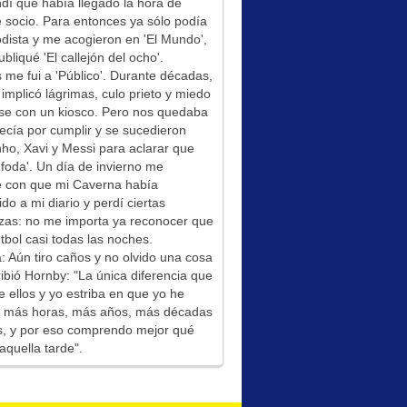
í que había llegado la hora de
socio. Para entonces ya sólo podía
odista y me acogieron en 'El Mundo',
bliqué 'El callejón del ocho'.
me fui a 'Público'. Durante décadas,
 implicó lágrimas, culo prieto y miedo
se con un kiosco. Pero nos quedaba
ecía por cumplir y se sucedieron
ho, Xavi y Messi para aclarar que
foda'. Un día de invierno me
é con que mi Caverna había
ido a mi diario y perdí ciertas
zas: no me importa ya reconocer que
tbol casi todas las noches.
: Aún tiro caños y no olvido una cosa
ibió Hornby: "La única diferencia que
e ellos y yo estriba en que yo he
do más horas, más años, más décadas
s, y por eso comprendo mejor qué
aquella tarde".