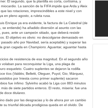
er. El segundo, que la plantilla es corta, cortísima, y
e miocardio. La sanción de la FIFA impide que Arda y Aleix
que las rotaciones, imprescindibles a este nivel y con
ya en pleno agosto, a ruleta rusa.
uis Enrique ya era evidente, la factura de La Catedral (de
a, se entiende) ha añadido diversión al asunto con las
 pues, ante un campeón sitiado, que deberá resistir
zos. El objetivo es obvio: no descolgarse demasiado en
 pasado año por Navidad, sería aceptable) y superar las
la gran cagada en
Champions
. Aguantar, aguantar hasta
rcicios de resistencia de esa magnitud. En el segundo año
o volaban para reconquistar la Liga, una plaga de
 puro esqueleto. Cuatro suplentes se dejaron la rodilla
ce tíos (Valdés; Belletti, Oleguer, Puyol, Gio; Márquez,
 asistidos por Iniesta como primer suplente) sacaron
mbios fue ínfimo: Sylvinho acabó la Liga con 883 minutos
a más de siete partidos enteros. El resto, miseria: fue una
 de doce
titulares
.
ino dado por las desgracias y lo de ahora por un cambio
te su triunfal década prodigiosa queda en el olvido. De