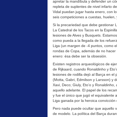
apretar la mandíbula y defender un córn
repleta de suplentes de nivel infarto d
Vidal puedan jugar hasta enero, con lo 
seis competiciones a cuestas, huelen, 
Si la precariedad que debe gestionar L
La Catedral de los Tacos en la Espinill
lesiones de Alves y Busquets. Estamos,
como pueda a la llegada de los refuer
Liga (un margen de -4 puntos, como el
rondas de Copa, además de no hacer 
enero: ésa debe ser la obsesión.
Existen registros arqueológicos de eje
de Rijkaard, cuando Ronaldinho y Eto’
lesiones de rodilla dejó al Barça en el
(Motta, Gabri, Edmilson y Larsson) y do
Xavi, Deco; Giuly, Eto’o y Ronaldinho,
aquello adelante. El papel de los reca
y fue el único que jugó el equivalente 
Liga ganada por la heroica convicción
Pero nada puede ocultar que aquello v
de modelo. La política del Barça duran