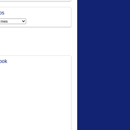
os
ook