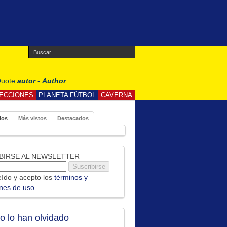
 Quote
autor - Author
ECCIONES
PLANETA FÚTBOL
CAVERNA
ios
Más vistos
Destacados
BIRSE AL NEWSLETTER
ído y acepto los
términos y
ones de uso
no lo han olvidado