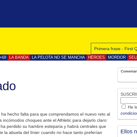
Primera frase - First
×68
LA BANDA
LA PELOTA NO SE MANCHA
HÉROES
MORDOR
SEL
Comentar
ado
SUSCRI
He le
condici
o ha hecho falta para que comprendamos el nuevo reto al
 incómodos choques ante el Athletic para dejarlo claro:
o ha perdido su hambre esteparia y habrá centrales que
Ellos 
 la abuela del línier cuando no hace tanto preferían