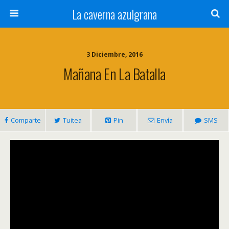
La caverna azulgrana
3 Diciembre, 2016
Mañana En La Batalla
Comparte
Tuitea
Pin
Envía
SMS