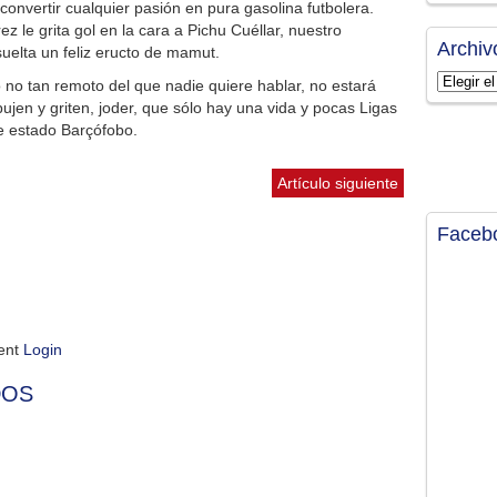
convertir cualquier pasión en pura gasolina futbolera.
z le grita gol en la cara a Pichu Cuéllar, nuestro
Archiv
uelta un feliz eructo de mamut.
Archivos
 no tan remoto del que nadie quiere hablar, no estará
ujen y griten, joder, que sólo hay una vida y pocas Ligas
e estado Barçófobo.
Artículo siguiente
Faceb
ment
Login
DOS