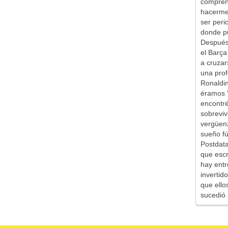
comprend
hacerme 
ser peri
donde pu
Después 
el Barça
a cruzar
una prof
Ronaldin
éramos '
encontr
sobreviv
vergüen
sueño fú
Postdata
que escr
hay entr
inverti
que ello
sucedió 