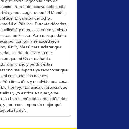
í que había llegado la hora de
socio. Para entonces ya sólo podía
odista y me acogieron en 'El Mundo',
bliqué 'El callejón del ocho'.
me fui a 'Público'. Durante décadas,
 implicó lágrimas, culo prieto y miedo
se con un kiosco. Pero nos quedaba
ecía por cumplir y se sucedieron
ho, Xavi y Messi para aclarar que
foda'. Un día de invierno me
é con que mi Caverna había
ido a mi diario y perdí ciertas
zas: no me importa ya reconocer que
tbol casi todas las noches.
: Aún tiro caños y no olvido una cosa
ibió Hornby: "La única diferencia que
e ellos y yo estriba en que yo he
do más horas, más años, más décadas
s, y por eso comprendo mejor qué
aquella tarde".