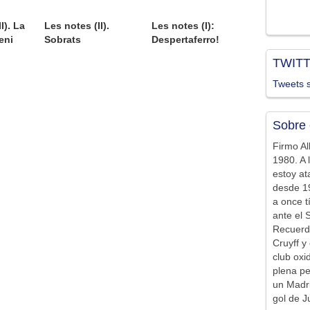
I). La
Les notes (II).
Les notes (I):
eni
Sobrats
Despertaferro!
TWIT
Tweets s
Sobre 
Firmo Al
1980. A 
estoy at
desde 19
a once t
ante el 
Recuerd
Cruyff y 
club ox
plena pe
un Madr
gol de J