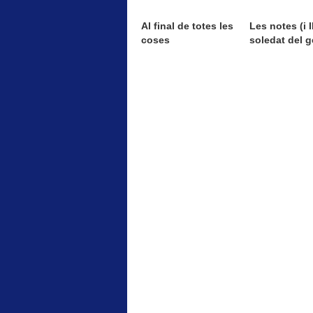
Al final de totes les
Les notes (i II
coses
soledat del g