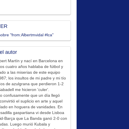
TER
obre "from:Albertmvidal #lca"
el autor
bert Martín y nací en Barcelona en
los cuatro años hablaba de fútbol y
ado a las miserias de este equipo
87; los insultos de mi padre y mi tío
íos de azulgrana que perdieron 1-2
Sabadell me hicieron 'culer'.
o confusamente que un día llegó
convirtió el suplicio en arte y aquel
idado en hoguera de vanidades. En
sadilla gaspartiana vi desde Lisboa
id-Barça que La Banda ganó 2-0 con
udas. Luego murió Kubala y