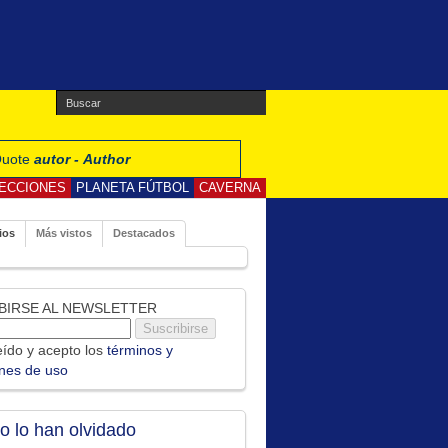
 Quote
autor - Author
ECCIONES
PLANETA FÚTBOL
CAVERNA
ios
Más vistos
Destacados
BIRSE AL NEWSLETTER
ído y acepto los
términos y
ones de uso
no lo han olvidado