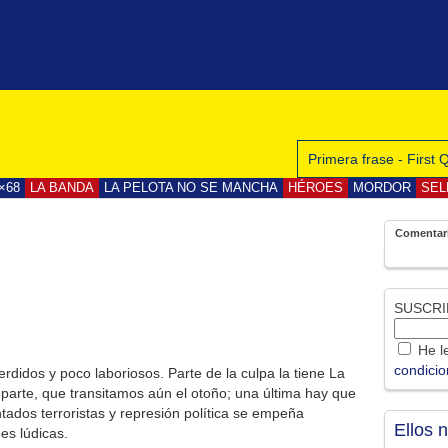
Primera frase - First
×68
LA BANDA
LA PELOTA NO SE MANCHA
HÉROES
MORDOR
SEL
Comentar
SUSCRI
He le
condici
didos y poco laboriosos. Parte de la culpa la tiene La
parte, que transitamos aún el otoño; una última hay que
tados terroristas y represión política se empeña
Ellos 
es lúdicas.