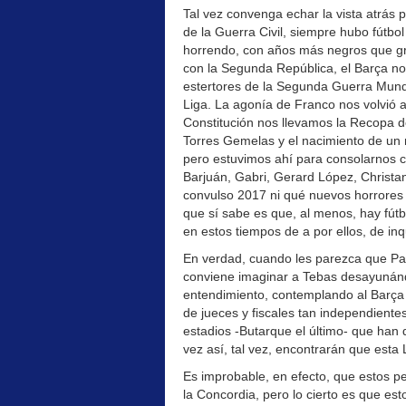
Tal vez convenga echar la vista atrás
de la Guerra Civil, siempre hubo fútbo
horrendo, con años más negros que gri
con la Segunda República, el Barça no o
estertores de la Segunda Guerra Mundi
Liga. La agonía de Franco nos volvió a
Constitución nos llevamos la Recopa de
Torres Gemelas y el nacimiento de un n
pero estuvimos ahí para consolarnos c
Barjuán, Gabri, Gerard López, Christ
convulso 2017 ni qué nuevos horrores 
que sí sabe es que, al menos, hay fútb
en estos tiempos de a por ellos, de in
En verdad, cuando les parezca que Paul
conviene imaginar a Tebas desayunán
entendimiento, contemplando al Barça e
de jueces y fiscales tan independientes
estadios -Butarque el último- que han de
vez así, tal vez, encontrarán que esta 
Es improbable, en efecto, que estos pe
la Concordia, pero lo cierto es que es