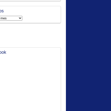
os
ook