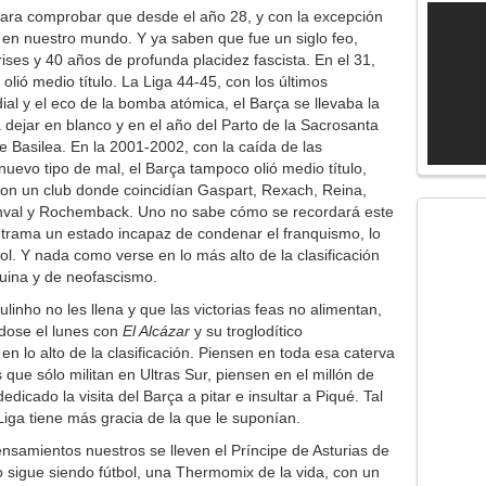
 para comprobar que desde el año 28, y con la excepción
l en nuestro mundo. Y ya saben que fue un siglo feo,
ses y 40 años de profunda placidez fascista. En el 31,
lió medio título. La Liga 44-45, con los últimos
al y el eco de la bomba atómica, el Barça se llevaba la
 dejar en blanco y en el año del Parto de la Sacrosanta
 Basilea. En la 2001-2002, con la caída de las
uevo tipo de mal, el Barça tampoco olió medio título,
on un club donde coincidían Gaspart, Rexach, Reina,
anval y Rochemback. Uno no sabe cómo se recordará este
trama un estado incapaz de condenar el franquismo, lo
ol. Y nada como verse en lo más alto de la clasificación
quina y de neofascismo.
inho no les llena y que las victorias feas no alimentan,
dose el lunes con
El Alcázar
y su troglodítico
n lo alto de la clasificación. Piensen en toda esa caterva
 que sólo militan en Ultras Sur, piensen en el millón de
dicado la visita del Barça a pitar e insultar a Piqué. Tal
Liga tiene más gracia de la que le suponían.
nsamientos nuestros se lleven el Príncipe de Asturias de
to sigue siendo fútbol, una Thermomix de la vida, con un