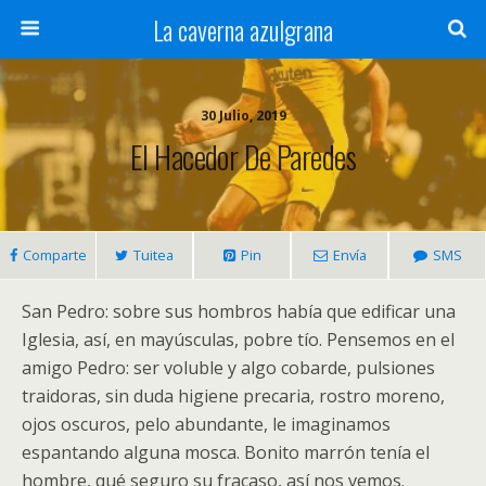
La caverna azulgrana
30 Julio, 2019
El Hacedor De Paredes
Comparte
Tuitea
Pin
Envía
SMS
San Pedro: sobre sus hombros había que edificar una
Iglesia, así, en mayúsculas, pobre tío. Pensemos en el
amigo Pedro: ser voluble y algo cobarde, pulsiones
traidoras, sin duda higiene precaria, rostro moreno,
ojos oscuros, pelo abundante, le imaginamos
espantando alguna mosca. Bonito marrón tenía el
hombre, qué seguro su fracaso, así nos vemos.