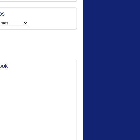
os
ook