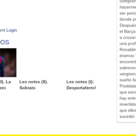
comprend
hacerme 
ser peri
donde pu
Después 
ment
Login
el Barça
a cruzar
DOS
una prof
Ronaldin
éramos '
encontr
sobreviv
vergüen
sueño fú
I). La
Les notes (II).
Les notes (I):
Postdata
eni
Sobrats
Despertaferro!
que escr
hay entr
inverti
que ello
sucedió 