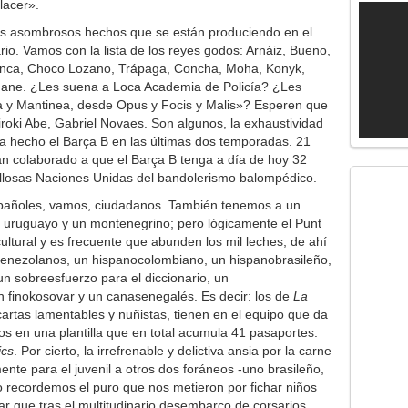
lacer».
os asombrosos hechos que se están produciendo en el
o. Vamos con la lista de los reyes godos: Arnáiz, Bueno,
Cuenca, Choco Lozano, Trápaga, Concha, Moha, Konyk,
uane. ¿Les suena a Loca Academia de Policía? ¿Les
 y Mantinea, desde Opus y Focis y Malis»? Esperen que
roki Abe, Gabriel Novaes. Son algunos, la exhaustividad
 ha hecho el Barça B en las últimas dos temporadas. 21
han colaborado a que el Barça B tenga a día de hoy 32
losas Naciones Unidas del bandolerismo balompédico.
pañoles, vamos, ciudadanos. También tenemos a un
n uruguayo y un montenegrino; pero lógicamente el Punt
cultural y es frecuente que abunden los mil leches, de ahí
enezolanos, un hispanocolombiano, un hispanobrasileño,
un sobreesfuerzo para el diccionario, un
n finokosovar y un canasenegalés. Es decir: los de
La
artas lamentables y nuñistas, tienen en el equipo que da
os en una plantilla que en total acumula 41 pasaportes.
ics
. Por cierto, la irrefrenable y delictiva ansia por la carne
ente para el juvenil a otros dos foráneos -uno brasileño,
o recordemos el puro que nos metieron por fichar niños
ar que tras el multitudinario desembarco de corsarios