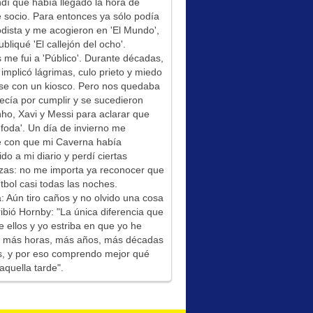
í que había llegado la hora de
socio. Para entonces ya sólo podía
odista y me acogieron en 'El Mundo',
bliqué 'El callejón del ocho'.
me fui a 'Público'. Durante décadas,
 implicó lágrimas, culo prieto y miedo
se con un kiosco. Pero nos quedaba
ecía por cumplir y se sucedieron
ho, Xavi y Messi para aclarar que
foda'. Un día de invierno me
é con que mi Caverna había
ido a mi diario y perdí ciertas
zas: no me importa ya reconocer que
tbol casi todas las noches.
: Aún tiro caños y no olvido una cosa
ibió Hornby: "La única diferencia que
e ellos y yo estriba en que yo he
do más horas, más años, más décadas
s, y por eso comprendo mejor qué
aquella tarde".