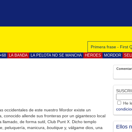
Primera frase - First
×68
LA BANDA
LA PELOTA NO SE MANCHA
HÉROES
MORDOR
SEL
Comentar
SUSCRI
He le
condici
as occidentales de este nuestro Mordor existe un
, conocido allende sus fronteras por un gigantesco local
llamado, de forma sutil, Club Punt X. Dicho templo
Ellos 
te, peluquería, manicura,
boutique
y, válgame dios, una