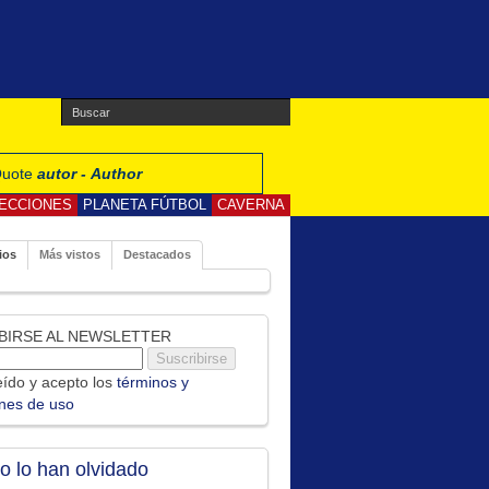
 Quote
autor - Author
ECCIONES
PLANETA FÚTBOL
CAVERNA
ios
Más vistos
Destacados
BIRSE AL NEWSLETTER
ído y acepto los
términos y
ones de uso
no lo han olvidado