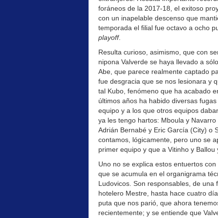
foráneos de la 2017-18, el exitoso pr
con un inapelable descenso que mantie
temporada el filial fue octavo a ocho 
playoff
.
Resulta curioso, asimismo, que con se
nipona Valverde se haya llevado a sól
Abe, que parece realmente captado para
fue desgracia que se nos lesionara y q
tal Kubo, fenómeno que ha acabado en
últimos años ha habido diversas fugas
equipo y a los que otros equipos daba
ya les tengo hartos: Mboula y Navarro
Adrián Bernabé y Eric García (City) o 
contamos, lógicamente, pero uno se ap
primer equipo y que a Vitinho y Ballou
Uno no se explica estos entuertos con l
que se acumula en el organigrama téc
Ludovicos. Son responsables, de una fo
hotelero Mestre, hasta hace cuatro día
puta que nos parió, que ahora tenemos
recientemente; y se entiende que Valve