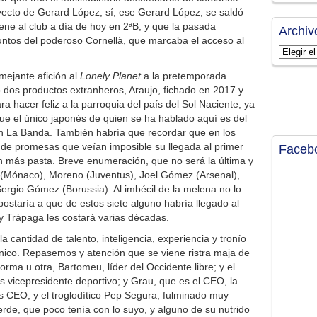
oyecto de Gerard López, sí, ese Gerard López, se saldó
ne al club a día de hoy en 2ªB, y que la pasada
Archiv
puntos del poderoso Cornellà, que marcaba el acceso al
Archivos
mejante afición al
Lonely Planet
a la pretemporada
o dos productos extranheros, Araujo, fichado en 2017 y
 hacer feliz a la parroquia del país del Sol Naciente; ya
ue el único japonés de quien se ha hablado aquí es del
 La Banda. También habría que recordar que en los
 de promesas que veían imposible su llegada al primer
Faceb
n más pasta. Breve enumeración, que no será la última y
 (Mónaco), Moreno (Juventus), Joel Gómez (Arsenal),
Sergio Gómez (Borussia). Al imbécil de la melena no lo
ostaría a que de estos siete alguno habría llegado al
 y Trápaga les costará varias décadas.
a cantidad de talento, inteligencia, experiencia y tronío
nico. Repasemos y atención que se viene ristra maja de
rma u otra, Bartomeu, líder del Occidente libre; y el
s vicepresidente deportivo; y Grau, que es el CEO, la
 CEO; y el troglodítico Pep Segura, fulminado muy
rde, que poco tenía con lo suyo, y alguno de su nutrido