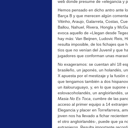
web donde presume de «elegancia y p
Hemos pensado en dicho antro ante l
Barça B y que merecen algún comentari
Vitinho, Araujo, Galarreta, Costas, 
Ballou, Nahuel, Rivera, Hongla y McG
evoca aquello de «Llegan desde Tegea
hay más: Van Beijnen, Ludovic Reis, Hi
resulta imposible, de los fichajes que
tíos que no venían del Juvenil y que 
jugadores que conforman unas maravil
No exageramos: se cuentan ahí 18 es
brasileño, un japonés, un holandés, u
X apuesta por el mestizaje y la fusión 
que tengamos también a dos hispanov
un italouruguayo, y, en lo que supone 
eslovacoholandés, un angloirlandés, u
Masia No Es Toca
, cumbre de las panc
acceso al primer equipo a 14 extranjer
Elegancia y placer en Torrefarrera,
am
joven nos ha llevado a fichar recientem
el otro angloirlandés-, puede que ya n
extranjeros. Resulta importante record