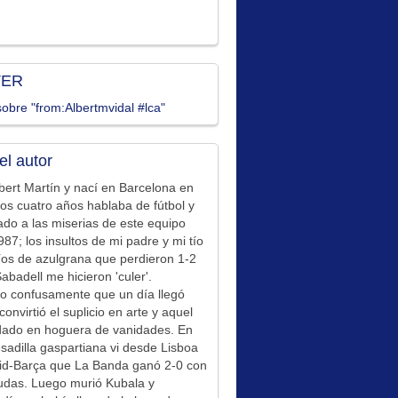
TER
obre "from:Albertmvidal #lca"
el autor
bert Martín y nací en Barcelona en
los cuatro años hablaba de fútbol y
ado a las miserias de este equipo
87; los insultos de mi padre y mi tío
íos de azulgrana que perdieron 1-2
Sabadell me hicieron 'culer'.
o confusamente que un día llegó
convirtió el suplicio en arte y aquel
idado en hoguera de vanidades. En
sadilla gaspartiana vi desde Lisboa
id-Barça que La Banda ganó 2-0 con
udas. Luego murió Kubala y