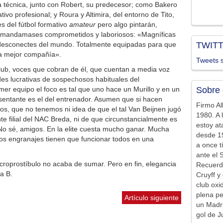
ría técnica, junto con Robert, su predecesor; como Bakero
ivo profesional; y Roura y Altimira, del entorno de Tito,
s del fútbol formativo
amateur
pero algo pintarán,
 mandamases comprometidos y laboriosos: «Magníficas
 desconectes del mundo. Totalmente equipadas para que
TWIT
la mejor compañía».
Tweets s
lub, voces que cobran de él, que cuentan a media voz
es lucrativas de sospechosos habituales del
er equipo el foco es tal que uno hace un Murillo y en un
Sobre 
sentante es el del entrenador. Asumen que si hacen
Firmo Al
os, que no tenemos ni idea de que el tal Van Beijnen jugó
1980. A 
te filial del NAC Breda, ni de que circunstancialmente es
estoy at
 No sé, amigos. En la elite cuesta mucho ganar. Mucha
desde 19
los engranajes tienen que funcionar todos en una
a once t
ante el 
macroprostíbulo no acaba de sumar. Pero en fin, elegancia
Recuerd
ça B.
Cruyff y 
club ox
plena pe
Artículo siguiente
un Madr
gol de J