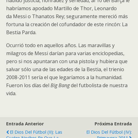
habido justicia, honradez y seriedad, al 10 del Barça le
habríamos apodado Martillo de Thor, Leonardo
da Messi o Thanatos Rey; seguramente mereció más
fortuna la creación del cofundador de este rincón: La
Bestia Parda.
Ocurrió todo en aquellos años. Las maravillas y
milagros de Messi darían para varias enciclopedias,
pero si nos apuntaran con una pistola y hubiera que
salvar sólo una de las edades de la Bestia, el trienio
2008-2011 sería el que legaríamos a la humanidad.
Fueron los días del
Big Bang
del futbolista de nuestra
vida.
Entrada Anterior
Próxima Entrada
El Dios Del Fútbol (II): Las
El Dios Del Fútbol (IV):
Cuatro Noches En Que La
Primavera 2011