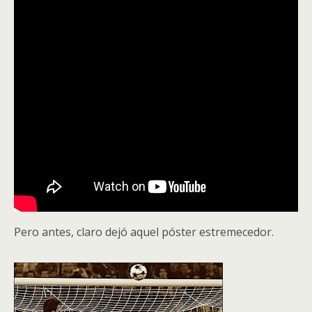
Pero antes, claro dejó aquel póster estremecedor.