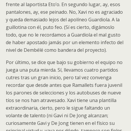
frente al laportista Eto’o. En segundo lugar, ay, esos
pantalones, ay, ese peinado. No, Xavi no es agraciado
y queda demasiado lejos del apolíneo Guardiola. A la
guillotina con él, puto feo. (Sí es cierto, digámoslo
todo, que no le recordamos a Guardiola el mal gusto
de haber apostado jamás por un elemento infecto del
nivel de Dembélé como bandera del proyecto).
Por último, se dice que bajo su gobierno el equipo no
juega una puta mierda. Sí, llevamos cuatro partidos
cutres tras un gran inicio, pero tal vez convenga
recordar que desde antes que Ramallets fuera juvenil
los parones de selecciones y los autobuses de nueve
tíos se nos han atravesado. Xavi tiene una plantilla
extraordinaria, cierto, pero le sigue faltando un
volante de talento (ni Gavi ni De Jong alcanzan;
curiosamente Gavi y De Jong tienen en el físico su
principal virtud y, vaya por dónde, tampoco son fieles