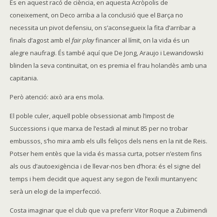
És en aquest racó de ciència, en aquesta Acròpolis de
coneixement, on Deco arriba a la conclusió que el Barça no
necessita un pivot defensiu, on s’aconsegueix la fita d’arribar a
finals d’agost amb el
fair play
financer al límit, on la vida és un
alegre naufragi. És també aquí que De Jong, Araujo i Lewandowski
blinden la seva continuïtat, on es premia el frau holandès amb una
capitania.
Però atenció: això ara ens mola.
El poble culer, aquell poble obsessionat amb l’impost de
Successions i que marxa de l’estadi al minut 85 per no trobar
embussos, s’ho mira amb els ulls feliços dels nens en la nit de Reis.
Potser hem entès que la vida és massa curta, potser n’estem fins
als ous d’autoexigència i de llevar-nos ben d’hora: és el signe del
temps i hem decidit que aquest any segon de l’exili muntanyenc
serà un elogi de la imperfecció.
Costa imaginar que el club que va preferir Vitor Roque a Zubimendi