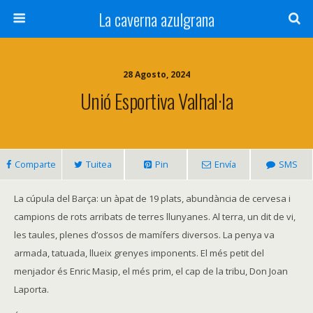
La caverna azulgrana
28 Agosto, 2024
Unió Esportiva Valhal·la
Comparte
Tuitea
Pin
Envía
SMS
La cúpula del Barça: un àpat de 19 plats, abundància de cervesa i
campions de rots arribats de terres llunyanes. Al terra, un dit de vi,
les taules, plenes d’ossos de mamífers diversos. La penya va
armada, tatuada, llueix grenyes imponents. El més petit del
menjador és Enric Masip, el més prim, el cap de la tribu, Don Joan
Laporta.