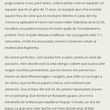
pugui aspirar a res, però amics, roda la pilota i som un equipàs. Un
equipàs que té un geni de 17 anys, un equipàs que s’ha inventat
aquest fora de sèrie que és Koebarsí. Mentre el camp del City
s’ensorra aplaudint el retorn del nostre millor futbolista de la 23-24,
nosaltres no podem inscriure el nostre quillo de Torredembarra
preferit. Però el quillo debuta a Vallecas i de cop juguem amb 11, i
remuntem, i Pedri ha ressuscitat i només li veiem les virtuts al
multiinsultat Raphinha.
No serem perfectes, i ens la pela fort: a canvi, serem un volcà de
passions. Hem decidit viure la vida vikinga i sabem que la pira culer
exigeix sacrificis permanents, que les moires són perverses i
trenen un destí d’hemorràgies i sanglots, que Odin no ha vingut a
fer amics, que no llença papers a terra, sinó cadàvers per
dotzenes. Que el futur del club és de Lamine? Apunyalem el pare
en un pàrquing. Que clonem un Busquets guapo, una nova
meravella de la Masia per equilibrar l’equip? Creuats, un any de
baixa. La gran pira culer així ho vol i hem decidit anar al límit.