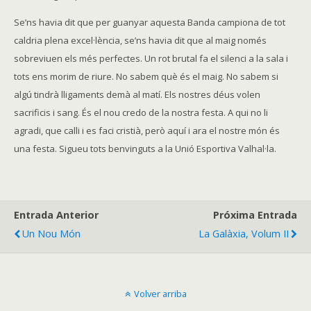
Se’ns havia dit que per guanyar aquesta Banda campiona de tot
caldria plena excel·lència, se’ns havia dit que al maig només
sobreviuen els més perfectes. Un rot brutal fa el silenci a la sala i
tots ens morim de riure. No sabem què és el maig. No sabem si
algú tindrà lligaments demà al matí. Els nostres déus volen
sacrificis i sang. És el nou credo de la nostra festa. A qui no li
agradi, que calli i es faci cristià, però aquí i ara el nostre món és
una festa. Sigueu tots benvinguts a la Unió Esportiva Valhal·la.
Entrada Anterior
Próxima Entrada
Un Nou Món
La Galàxia, Volum II
Volver arriba