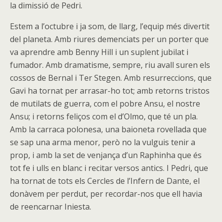
la dimissió de Pedri.
Estem a l’octubre i ja som, de llarg, l’equip més divertit
del planeta. Amb riures demenciats per un porter que
va aprendre amb Benny Hill i un suplent jubilat i
fumador. Amb dramatisme, sempre, riu avall suren els
cossos de Bernal i Ter Stegen. Amb resurreccions, que
Gavi ha tornat per arrasar-ho tot; amb retorns tristos
de mutilats de guerra, com el pobre Ansu, el nostre
Ansu; i retorns feliços com el d’Olmo, que té un pla.
Amb la carraca polonesa, una baioneta rovellada que
se sap una arma menor, però no la vulguis tenir a
prop, i amb la set de venjança d’un Raphinha que és
tot fe i ulls en blanc i recitar versos antics. I Pedri, que
ha tornat de tots els Cercles de l’Infern de Dante, el
donàvem per perdut, per recordar-nos que ell havia
de reencarnar Iniesta.