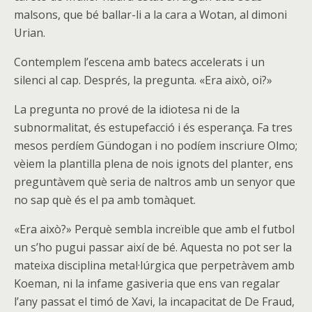
malsons, que bé ballar-li a la cara a Wotan, al dimoni
Urian.
Contemplem l’escena amb batecs accelerats i un
silenci al cap. Després, la pregunta. «Era això, oi?»
La pregunta no prové de la idiotesa ni de la
subnormalitat, és estupefacció i és esperança. Fa tres
mesos perdíem Gündogan i no podíem inscriure Olmo;
vèiem la plantilla plena de nois ignots del planter, ens
preguntàvem què seria de naltros amb un senyor que
no sap què és el pa amb tomàquet.
«Era això?» Perquè sembla increïble que amb el futbol
un s’ho pugui passar així de bé. Aquesta no pot ser la
mateixa disciplina metal·lúrgica que perpetràvem amb
Koeman, ni la infame gasiveria que ens van regalar
l’any passat el timó de Xavi, la incapacitat de De Fraud,