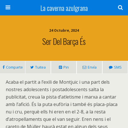
La caverna azulgrana
24 Octubre, 2024
Ser Del Barça És
Comparte
Tuitea
Pin
Envía
SMS
Acaba el partit a l’exili de Montjuïc i una part dels
nostres adolescents i postadolescents salta la
publicitat, creua la pista d’atletisme i marxa a cantar
amb l’afició. És la puta eufòria i també és placa-placa
nu i cru, perquè ells hi eren en el 2-8, a la resta
d’atropellaments que el van seguir. Eren nens i el
careto de Müller haurà estat en algun dels seus