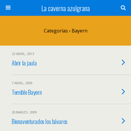
La caverna azulgrana
Categorías ›
Bayern
22 ABRIL, 2013
Abrir la jaula
7 ABRIL, 2009
Temible Bayern
20 MARZO, 2009
Bienaventurados los bávaros